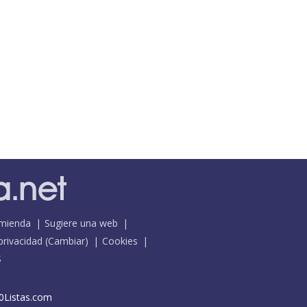
mienda
Sugiere una web
 privacidad
(
Cambiar
)
Cookies
S
0Listas.com