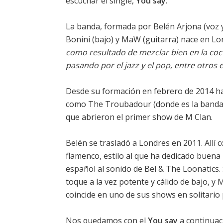
escuchar el single,
You say
.
La banda, formada por
Belén Arjona
(voz 
Bonini (bajo) y MaW (guitarra) nace en Lo
como resultado de mezclar bien en la coct
pasando por el jazz y el pop, entre otros 
Desde su formación en febrero de 2014 ha
como The Troubadour (donde es la banda re
que abrieron el primer show de
M Clan
.
Belén se trasladó a Londres en 2011. Allí 
flamenco, estilo al que ha dedicado buena
español al sonido de Bel & The Loonatics.
toque a la vez potente y cálido de bajo, y
coincide en uno de sus shows en solitario 
Nos quedamos con el
You say
a continuac