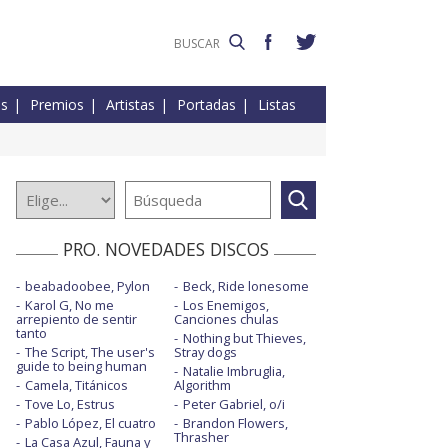
es
Premios
Artistas
Portadas
Listas
PRO. NOVEDADES DISCOS
beabadoobee, Pylon
Beck, Ride lonesome
Karol G, No me
Los Enemigos,
arrepiento de sentir
Canciones chulas
tanto
Nothing but Thieves,
The Script, The user's
Stray dogs
guide to being human
Natalie Imbruglia,
Camela, Titánicos
Algorithm
Tove Lo, Estrus
Peter Gabriel, o/i
Pablo López, El cuatro
Brandon Flowers,
Thrasher
La Casa Azul, Fauna y