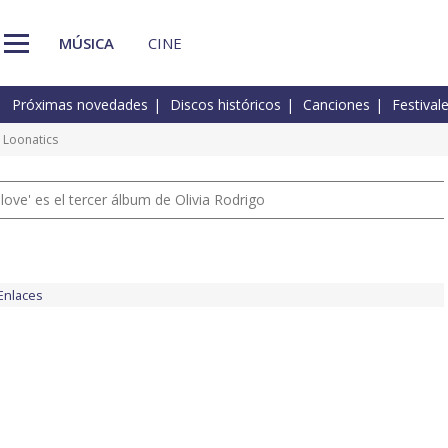
MÚSICA
CINE
Próximas novedades
Discos históricos
Canciones
Festival
 Loonatics
 love' es el tercer álbum de Olivia Rodrigo
Enlaces