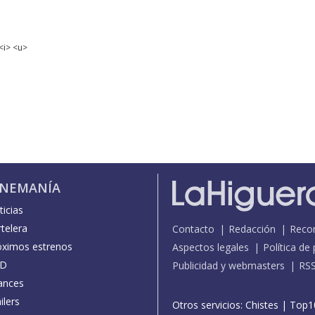
<i> <u>
INEMANÍA
icias
telera
Contacto
Redacción
Reco
óximos estrenos
Aspectos legales
Política de
D
Publicidad y webmasters
RS
ances
ilers
Otros servicios:
Chistes
|
Top1