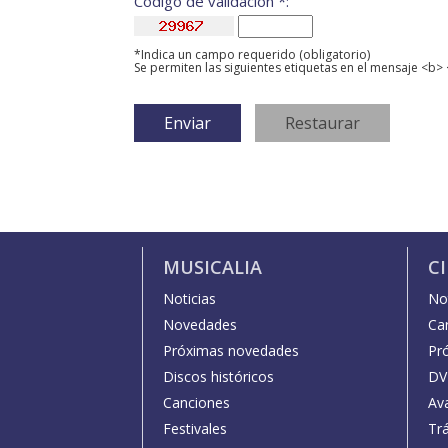
Código de validación *:
*Indica un campo requerido (obligatorio)
Se permiten las siguientes etiquetas en el mensaje <b> 
MUSICALIA
C
Noticias
Not
Novedades
Car
Próximas novedades
Pr
Discos históricos
DV
Canciones
Av
Festivales
Trá