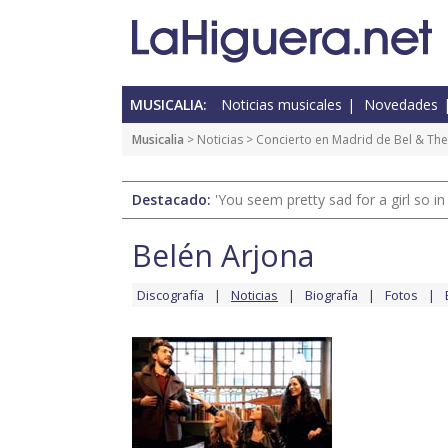
MUSICALIA:
Noticias musicales
Novedades
Musicalia
>
Noticias
> Concierto en Madrid de Bel & The
Destacado:
'You seem pretty sad for a girl so in
Belén Arjona
Discografía
Noticias
Biografía
Fotos