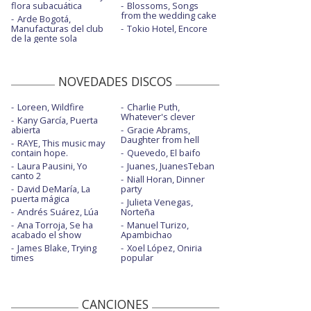
flora subacuática
Blossoms, Songs
from the wedding cake
Arde Bogotá,
Manufacturas del club
Tokio Hotel, Encore
de la gente sola
NOVEDADES DISCOS
Loreen, Wildfire
Charlie Puth,
Whatever's clever
Kany García, Puerta
abierta
Gracie Abrams,
Daughter from hell
RAYE, This music may
contain hope.
Quevedo, El baifo
Laura Pausini, Yo
Juanes, JuanesTeban
canto 2
Niall Horan, Dinner
David DeMaría, La
party
puerta mágica
Julieta Venegas,
Andrés Suárez, Lúa
Norteña
Ana Torroja, Se ha
Manuel Turizo,
acabado el show
Apambichao
James Blake, Trying
Xoel López, Oniria
times
popular
CANCIONES