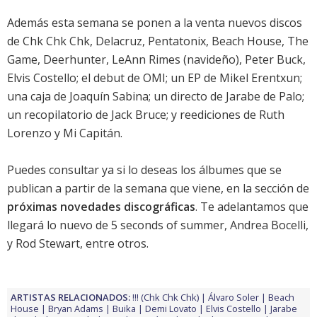
Además esta semana se ponen a la venta nuevos discos
de
Chk Chk Chk
,
Delacruz
,
Pentatonix
,
Beach House
,
The
Game
,
Deerhunter
,
LeAnn Rimes (navideño)
,
Peter Buck
,
Elvis Costello
; el
debut de OMI
;
un EP de Mikel Erentxun
;
una
caja de Joaquín Sabina
; un
directo de Jarabe de Palo
;
un
recopilatorio de Jack Bruce
; y reediciones de
Ruth
Lorenzo
y
Mi Capitán
.
Puedes consultar ya si lo deseas los álbumes que se
publican a partir de la semana que viene, en la sección de
próximas novedades discográficas
. Te adelantamos que
llegará lo nuevo de
5 seconds of summer
,
Andrea Bocelli
,
y
Rod Stewart
, entre otros.
ARTISTAS RELACIONADOS:
!!! (Chk Chk Chk)
Álvaro Soler
Beach
House
Bryan Adams
Buika
Demi Lovato
Elvis Costello
Jarabe