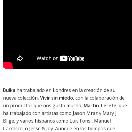
Buika
ha trabajado en Londres en la creación de su
nueva colección,
Vivir sin miedo
, con la colaboración de
un productor que nos gusta mucho,
Martin Terefe
, que
ha trabajado con artistas como
Jason Mraz
y
Mary J.
Blige
, y varios hispanos como
Luis Fonsi
,
Manuel
Carrasco
, o
Jesse & Joy
. Aunque en los tiempos que