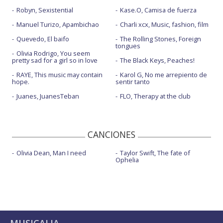
Robyn, Sexistential
Kase.O, Camisa de fuerza
Manuel Turizo, Apambichao
Charli xcx, Music, fashion, film
Quevedo, El baifo
The Rolling Stones, Foreign
tongues
Olivia Rodrigo, You seem
pretty sad for a girl so in love
The Black Keys, Peaches!
RAYE, This music may contain
Karol G, No me arrepiento de
hope.
sentir tanto
Juanes, JuanesTeban
FLO, Therapy at the club
CANCIONES
Olivia Dean, Man I need
Taylor Swift, The fate of
Ophelia