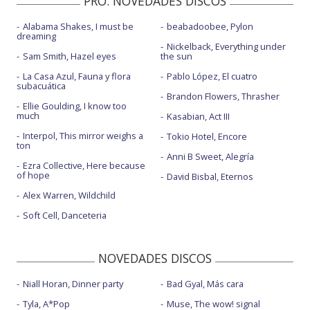
PRO. NOVEDADES DISCOS
Alabama Shakes, I must be
beabadoobee, Pylon
dreaming
Nickelback, Everything under
Sam Smith, Hazel eyes
the sun
La Casa Azul, Fauna y flora
Pablo López, El cuatro
subacuática
Brandon Flowers, Thrasher
Ellie Goulding, I know too
much
Kasabian, Act III
Interpol, This mirror weighs a
Tokio Hotel, Encore
ton
Anni B Sweet, Alegría
Ezra Collective, Here because
of hope
David Bisbal, Eternos
Alex Warren, Wildchild
Soft Cell, Danceteria
NOVEDADES DISCOS
Niall Horan, Dinner party
Bad Gyal, Más cara
Tyla, A*Pop
Muse, The wow! signal