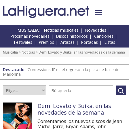
MUSICALIA:
Noticias musicales
Novedades
Próximas novedades
Discos históricos
Canciones
Festivales
Premios
Artistas
Portadas
Listas
Musicalia
>
Noticias
> Demi Lovato y Buika, en las novedades de la semana
Destacado:
'Confessions II' es el regreso a la pista de baile de
Madonna
Demi Lovato y Buika, en las
novedades de la semana
Comentamos los nuevos discos de Jean
Michel Jarre, Bryan Adams, John