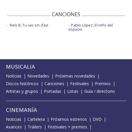
CANCIONES
Rels B, Tu vas sin (fav)
Pablo López, El niño del
espacio
MUSICALIA
Noticias
Novedades
Próximas novedades
Discos históricos
Canciones
Festivales
Premios
Artistas y grupos
Portadas
Listas
Guía / directorio
CINEMANÍA
Noticias
Cartelera
Próximos estrenos
DVD
Avances
Tráilers
Festivales + premios