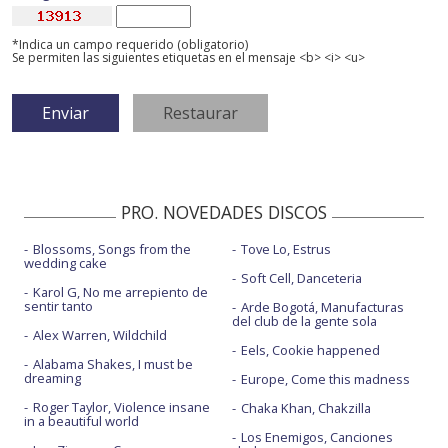
*Indica un campo requerido (obligatorio)
Se permiten las siguientes etiquetas en el mensaje <b> <i> <u>
PRO. NOVEDADES DISCOS
Blossoms, Songs from the
Tove Lo, Estrus
wedding cake
Soft Cell, Danceteria
Karol G, No me arrepiento de
sentir tanto
Arde Bogotá, Manufacturas
del club de la gente sola
Alex Warren, Wildchild
Eels, Cookie happened
Alabama Shakes, I must be
dreaming
Europe, Come this madness
Roger Taylor, Violence insane
Chaka Khan, Chakzilla
in a beautiful world
Los Enemigos, Canciones