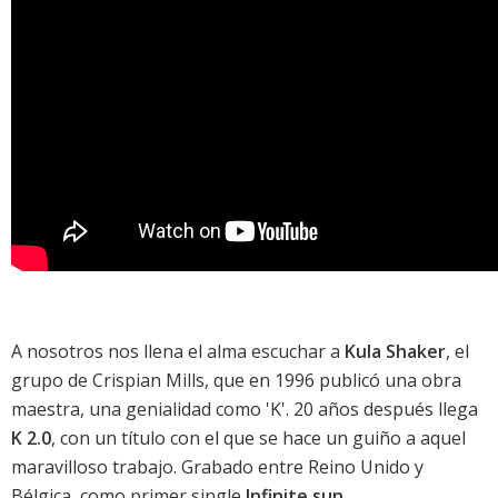
A nosotros nos llena el alma escuchar a
Kula Shaker
, el
grupo de Crispian Mills, que en 1996 publicó una obra
maestra, una genialidad como 'K'. 20 años después llega
K 2.0
, con un título con el que se hace un guiño a aquel
maravilloso trabajo. Grabado entre Reino Unido y
Bélgica, como primer single
Infinite sun
.