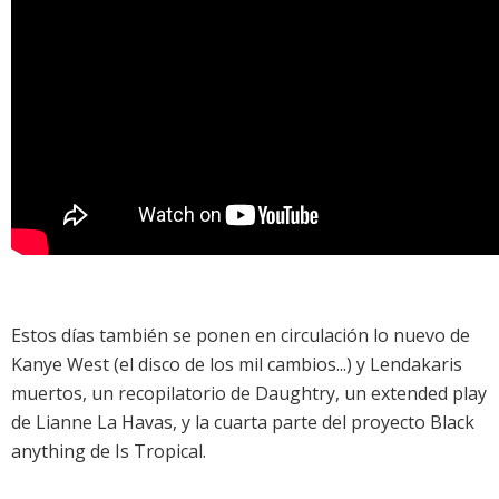
Estos días también se ponen en circulación lo nuevo de
Kanye West
(el disco de los mil cambios...) y
Lendakaris
muertos
, un
recopilatorio de Daughtry
, un
extended play
de Lianne La Havas
, y la
cuarta parte del proyecto Black
anything de Is Tropical
.