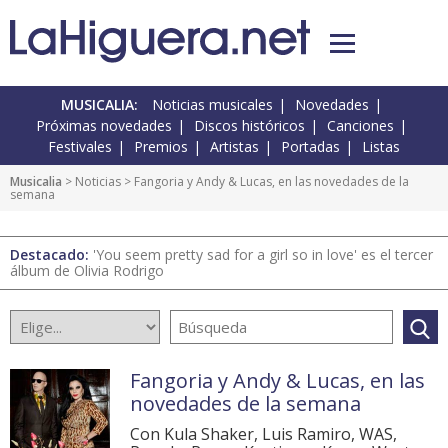
MUSICALIA:
Noticias musicales
Novedades
Próximas novedades
Discos históricos
Canciones
Festivales
Premios
Artistas
Portadas
Listas
Musicalia
>
Noticias
> Fangoria y Andy & Lucas, en las novedades de la
semana
Destacado:
'You seem pretty sad for a girl so in love' es el tercer
álbum de Olivia Rodrigo
Fangoria y Andy & Lucas, en las
novedades de la semana
Con Kula Shaker, Luis Ramiro, WAS,