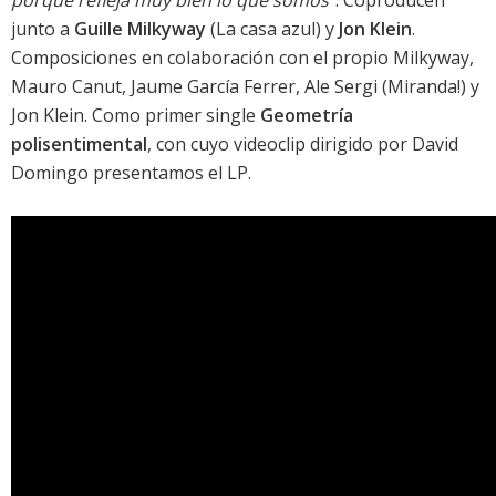
porque refleja muy bien lo que somos"
. Coproducen
junto a
Guille Milkyway
(
La casa azul
) y
Jon Klein
.
Composiciones en colaboración con el propio Milkyway,
Mauro Canut, Jaume García Ferrer, Ale Sergi (
Miranda!
) y
Jon Klein. Como primer single
Geometría
polisentimental
, con cuyo videoclip dirigido por David
Domingo presentamos el LP.