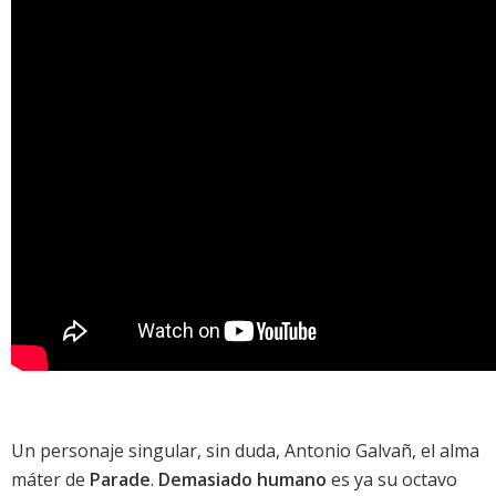
Un personaje singular, sin duda, Antonio Galvañ, el alma
máter de
Parade
.
Demasiado humano
es ya su octavo