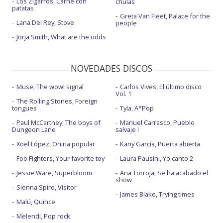
Los Zigarros, Carne con
chulas
patatas
Greta Van Fleet, Palace for the
Lana Del Rey, Stove
people
Jorja Smith, What are the odds
NOVEDADES DISCOS
Muse, The wow! signal
Carlos Vives, El último disco
Vol. 1
The Rolling Stones, Foreign
tongues
Tyla, A*Pop
Paul McCartney, The boys of
Manuel Carrasco, Pueblo
Dungeon Lane
salvaje I
Xoel López, Oniria popular
Kany García, Puerta abierta
Foo Fighters, Your favorite toy
Laura Pausini, Yo canto 2
Jessie Ware, Superbloom
Ana Torroja, Se ha acabado el
show
Sienna Spiro, Visitor
James Blake, Trying times
Malú, Quince
Melendi, Pop rock