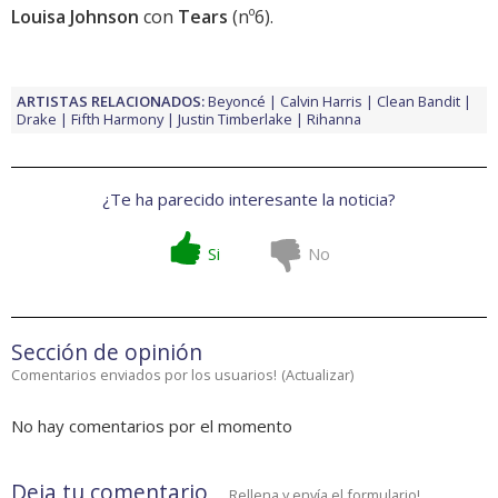
Louisa Johnson
con
Tears
(nº6).
ARTISTAS RELACIONADOS:
Beyoncé
Calvin Harris
Clean Bandit
Drake
Fifth Harmony
Justin Timberlake
Rihanna
¿Te ha parecido interesante la noticia?
Si
No
Sección de opinión
Comentarios enviados por los usuarios!
(
Actualizar
)
No hay comentarios por el momento
Deja tu comentario
Rellena y envía el formulario!