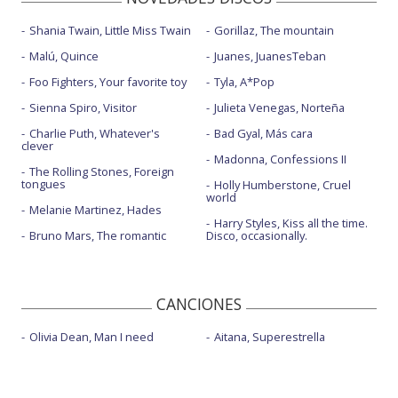
Shania Twain, Little Miss Twain
Gorillaz, The mountain
Malú, Quince
Juanes, JuanesTeban
Foo Fighters, Your favorite toy
Tyla, A*Pop
Sienna Spiro, Visitor
Julieta Venegas, Norteña
Charlie Puth, Whatever's
Bad Gyal, Más cara
clever
Madonna, Confessions II
The Rolling Stones, Foreign
tongues
Holly Humberstone, Cruel
world
Melanie Martinez, Hades
Harry Styles, Kiss all the time.
Bruno Mars, The romantic
Disco, occasionally.
CANCIONES
Olivia Dean, Man I need
Aitana, Superestrella