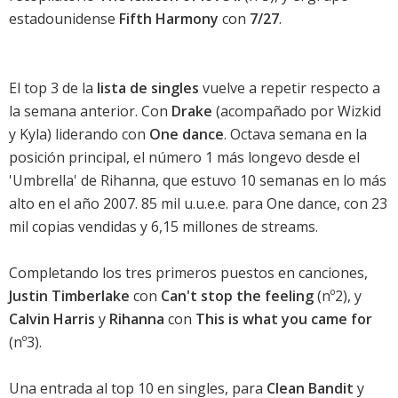
estadounidense
Fifth Harmony
con
7/27
.
El top 3 de la
lista de singles
vuelve a repetir respecto a
la semana anterior. Con
Drake
(acompañado por Wizkid
y Kyla) liderando con
One dance
. Octava semana en la
posición principal, el número 1 más longevo desde el
'Umbrella' de
Rihanna
, que estuvo 10 semanas en lo más
alto en el año 2007. 85 mil u.u.e.e. para
One dance
, con 23
mil copias vendidas y 6,15 millones de streams.
Completando los tres primeros puestos en canciones,
Justin Timberlake
con
Can't stop the feeling
(nº2), y
Calvin Harris
y
Rihanna
con
This is what you came for
(nº3).
Una entrada al top 10 en singles, para
Clean Bandit
y