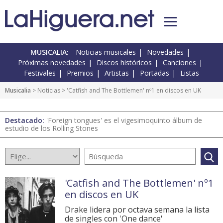
MUSICALIA:
Noticias musicales
Novedades
Próximas novedades
Discos históricos
Canciones
Festivales
Premios
Artistas
Portadas
Listas
Musicalia
>
Noticias
> 'Catfish and The Bottlemen' nº1 en discos en UK
Destacado:
'Foreign tongues' es el vigesimoquinto álbum de
estudio de los Rolling Stones
'Catfish and The Bottlemen' nº1
en discos en UK
Drake lidera por octava semana la lista
de singles con 'One dance'