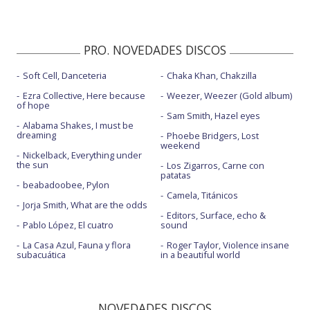
PRO. NOVEDADES DISCOS
Soft Cell, Danceteria
Chaka Khan, Chakzilla
Ezra Collective, Here because
Weezer, Weezer (Gold album)
of hope
Sam Smith, Hazel eyes
Alabama Shakes, I must be
dreaming
Phoebe Bridgers, Lost
weekend
Nickelback, Everything under
the sun
Los Zigarros, Carne con
patatas
beabadoobee, Pylon
Camela, Titánicos
Jorja Smith, What are the odds
Editors, Surface, echo &
Pablo López, El cuatro
sound
La Casa Azul, Fauna y flora
Roger Taylor, Violence insane
subacuática
in a beautiful world
NOVEDADES DISCOS