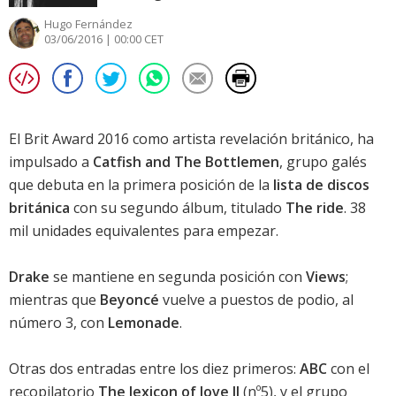
Hugo Fernández
03/06/2016 | 00:00 CET
El
Brit Award 2016
como artista revelación británico, ha
impulsado a
Catfish and The Bottlemen
, grupo galés
que debuta en la primera posición de la
lista de discos
británica
con su segundo álbum, titulado
The ride
. 38
mil unidades equivalentes para empezar.
Drake
se mantiene en segunda posición con
Views
;
mientras que
Beyoncé
vuelve a puestos de podio, al
número 3, con
Lemonade
.
Otras dos entradas entre los diez primeros:
ABC
con el
recopilatorio
The lexicon of love II
(nº5), y el grupo