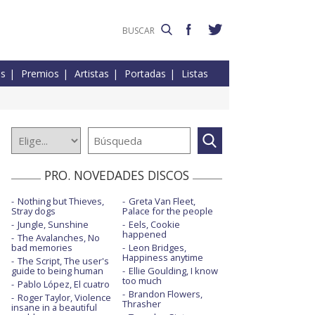
es
Premios
Artistas
Portadas
Listas
PRO. NOVEDADES DISCOS
Nothing but Thieves,
Greta Van Fleet,
Stray dogs
Palace for the people
Jungle, Sunshine
Eels, Cookie
happened
The Avalanches, No
bad memories
Leon Bridges,
Happiness anytime
The Script, The user's
guide to being human
Ellie Goulding, I know
too much
Pablo López, El cuatro
Brandon Flowers,
Roger Taylor, Violence
Thrasher
insane in a beautiful