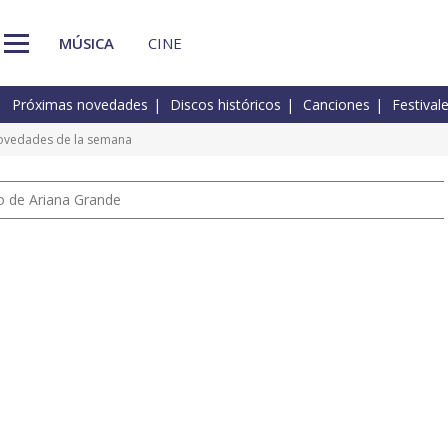
MÚSICA
CINE
Próximas novedades
Discos históricos
Canciones
Festival
 novedades de la semana
io de Ariana Grande