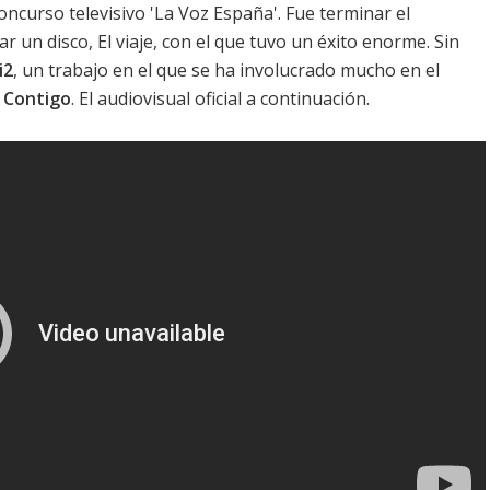
oncurso televisivo 'La Voz España'. Fue terminar el
r un disco,
El viaje
, con el que tuvo un éxito enorme. Sin
i2
, un trabajo en el que se ha involucrado mucho en el
,
Contigo
. El audiovisual oficial a continuación.