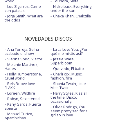
world
Toundra, Siete
Los Zigarros, Carne
Nickelback, Everything
con patatas
under the sun
Jorja Smith, What are
Chaka Khan, Chakzilla
the odds
NOVEDADES DISCOS
Ana Torroja, Se ha
La La Love You, ¿Por
acabado el show
qué me miráis así?
Sienna Spiro, Visitor
Jessie Ware,
Superbloom
Melanie Martinez,
Hades
Quevedo, El baifo
Holly Humberstone,
Charli xcx, Music,
Cruel world
fashion, film
Rels B: love love
Shania Twain, Little
FLAKK
Miss Twain
Loreen, Wildfire
Harry Styles, Kiss all
the time. Disco,
Robyn, Sexistential
occasionally.
Kany García, Puerta
Olivia Rodrigo, You
abierta
seem pretty sad for a
Manuel Turizo,
girl so in love
Apambichao