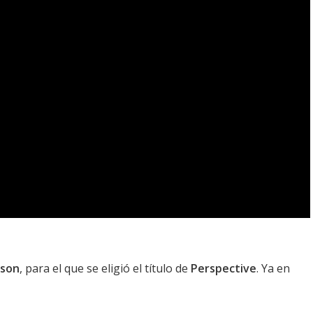
son
, para el que se eligió el título de
Perspective
. Ya en