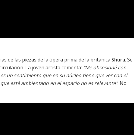
s de las piezas de la ópera prima de la británica
Shura
. Se
 circulación. La joven artista comenta:
"Me obsesioné con
ue es un sentimiento que en su núcleo tiene que ver con el
e que esté ambientado en el espacio no es relevante"
. No