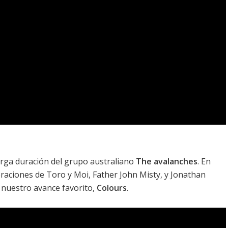
rga duración del grupo australiano
The avalanches
. En
oraciones de Toro y Moi, Father John Misty, y Jonathan
 nuestro avance favorito,
Colours
.