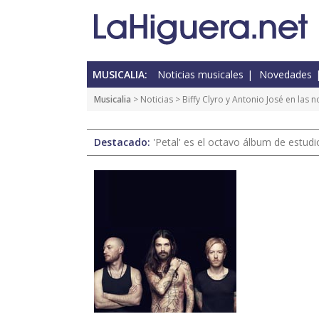
MUSICALIA:
Noticias musicales
Novedades
Musicalia
>
Noticias
> Biffy Clyro y Antonio José en las
Destacado:
'Petal' es el octavo álbum de estud