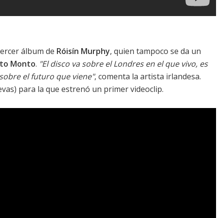
 tercer álbum de
Róisín Murphy
, quien tampoco se da un
 to Monto
.
"El disco va sobre el Londres en el que vivo, es
sobre el futuro que viene"
, comenta la artista irlandesa.
evas) para la que estrenó un primer videoclip.