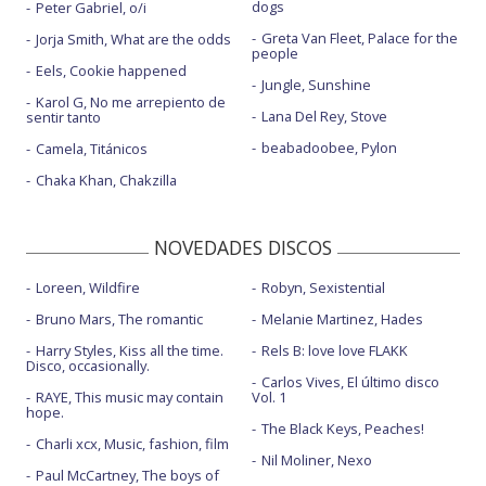
dogs
Peter Gabriel, o/i
Greta Van Fleet, Palace for the
Jorja Smith, What are the odds
people
Eels, Cookie happened
Jungle, Sunshine
Karol G, No me arrepiento de
Lana Del Rey, Stove
sentir tanto
beabadoobee, Pylon
Camela, Titánicos
Chaka Khan, Chakzilla
NOVEDADES DISCOS
Loreen, Wildfire
Robyn, Sexistential
Bruno Mars, The romantic
Melanie Martinez, Hades
Harry Styles, Kiss all the time.
Rels B: love love FLAKK
Disco, occasionally.
Carlos Vives, El último disco
RAYE, This music may contain
Vol. 1
hope.
The Black Keys, Peaches!
Charli xcx, Music, fashion, film
Nil Moliner, Nexo
Paul McCartney, The boys of