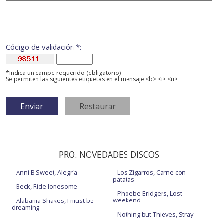
Código de validación *:
*Indica un campo requerido (obligatorio)
Se permiten las siguientes etiquetas en el mensaje <b> <i> <u>
PRO. NOVEDADES DISCOS
Anni B Sweet, Alegría
Los Zigarros, Carne con
patatas
Beck, Ride lonesome
Phoebe Bridgers, Lost
weekend
Alabama Shakes, I must be
dreaming
Nothing but Thieves, Stray