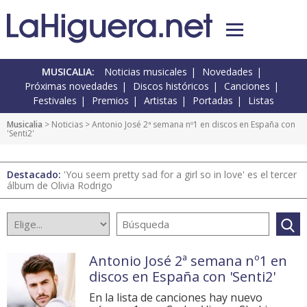
MUSICALIA:
Noticias musicales
Novedades
Próximas novedades
Discos históricos
Canciones
Festivales
Premios
Artistas
Portadas
Listas
Musicalia
>
Noticias
> Antonio José 2ª semana nº1 en discos en España con
'Senti2'
Destacado:
'You seem pretty sad for a girl so in love' es el tercer
álbum de Olivia Rodrigo
Antonio José 2ª semana nº1 en
discos en España con 'Senti2'
En la lista de canciones hay nuevo