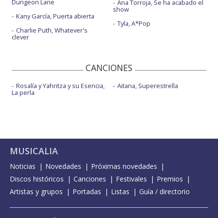
Dungeon Lane
Ana Torroja, Se ha acabado el
show
Kany García, Puerta abierta
Tyla, A*Pop
Charlie Puth, Whatever's
clever
CANCIONES
Rosalía y Yahritza y su Esencia,
Aitana, Superestrella
La perla
MUSICALIA
Noticias
Novedades
Próximas novedades
Discos históricos
Canciones
Festivales
Premios
Artistas y grupos
Portadas
Listas
Guía / directorio