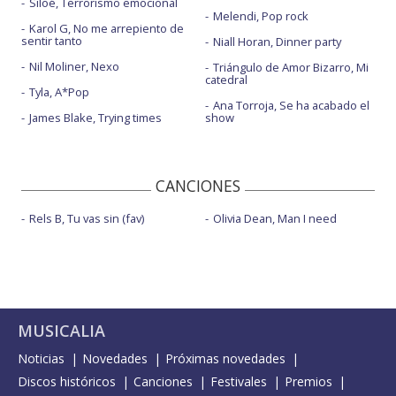
Siloé, Terrorismo emocional
Melendi, Pop rock
Karol G, No me arrepiento de
sentir tanto
Niall Horan, Dinner party
Nil Moliner, Nexo
Triángulo de Amor Bizarro, Mi
catedral
Tyla, A*Pop
Ana Torroja, Se ha acabado el
James Blake, Trying times
show
CANCIONES
Rels B, Tu vas sin (fav)
Olivia Dean, Man I need
MUSICALIA
Noticias
Novedades
Próximas novedades
Discos históricos
Canciones
Festivales
Premios