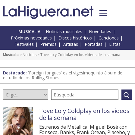
MUSICALIA:
Noticias musicales
Novedades
Próximas novedades
Discos históricos
Canciones
Festivales
Premios
Artistas
Portadas
Listas
Musicalia
>
Noticias
> Tove Lo y Coldplay en los vídeos de la semana
Destacado:
'Foreign tongues' es el vigesimoquinto álbum de
estudio de los Rolling Stones
Tove Lo y Coldplay en los vídeos
de la semana
Estrenos de Metallica, Miguel Bosé con
Fonseca, Banks, Frank Ocean, Placebo, y