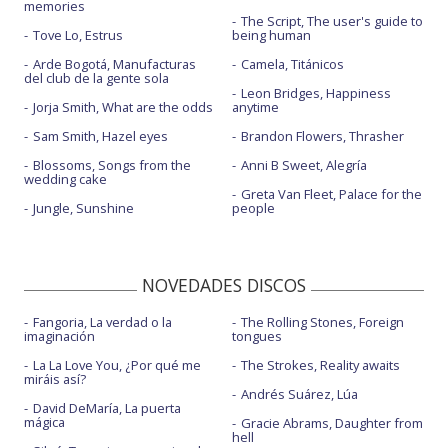
memories
The Script, The user's guide to
Tove Lo, Estrus
being human
Arde Bogotá, Manufacturas
Camela, Titánicos
del club de la gente sola
Leon Bridges, Happiness
Jorja Smith, What are the odds
anytime
Sam Smith, Hazel eyes
Brandon Flowers, Thrasher
Blossoms, Songs from the
Anni B Sweet, Alegría
wedding cake
Greta Van Fleet, Palace for the
Jungle, Sunshine
people
NOVEDADES DISCOS
Fangoria, La verdad o la
The Rolling Stones, Foreign
imaginación
tongues
La La Love You, ¿Por qué me
The Strokes, Reality awaits
miráis así?
Andrés Suárez, Lúa
David DeMaría, La puerta
mágica
Gracie Abrams, Daughter from
hell