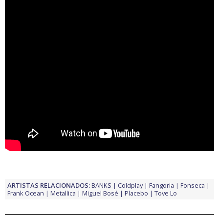
ARTISTAS RELACIONADOS:
BANKS
Coldplay
Fangoria
Fonseca
Frank Ocean
Metallica
Miguel Bosé
Placebo
Tove Lo