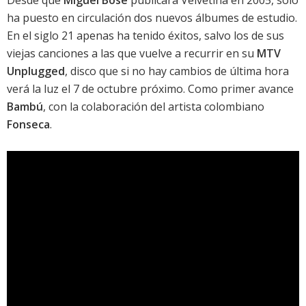
Desde que
Miguel Bosé
publicara
Velvetina
en 2005, solo
ha puesto en circulación dos nuevos álbumes de estudio.
En el siglo 21 apenas ha tenido éxitos, salvo los de sus
viejas canciones a las que vuelve a recurrir en su
MTV
Unplugged
, disco que si no hay cambios de última hora
verá la luz el 7 de octubre próximo. Como primer avance
Bambú
, con la colaboración del artista colombiano
Fonseca
.