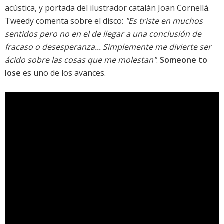
acústica, y portada del ilustrador catalán Joan Cornellá.
Tweedy comenta sobre el disco:
"Es triste en muchos
sentidos pero no en el de llegar a una conclusión de
fracaso o desesperanza... Simplemente me divierte ser
ácido sobre las cosas que me molestan"
.
Someone to
lose
es uno de los avances.