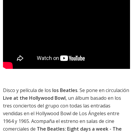
Disco y película de los
los Beatles
. Se pone en circulación
Live at the Hollywood Bowl
, un álbum basado en los
tres conciertos del grupo con todas las entradas
vendidas en el Hollywood Bowl de Los Ángeles entre
1964 y 1965. Acompaña el estreno en salas de cine
comerciales de
The Beatles: Eight days a week - The