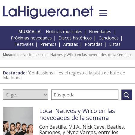
MUSICALIA:
Noticias musicales
Novedades
Próximas novedades
Discos históricos
Canciones
Festivales
Premios
Artistas
Portadas
Listas
Musicalia
>
Noticias
> Local Natives y Wilco en las novedades de la semana
Destacado:
'Confessions II' es el regreso a la pista de baile de
Madonna
Local Natives y Wilco en las
novedades de la semana
Con Bastille, M.I.A., Nick Cave, Beatles,
Ramones, y Nyno Vargas, entre los