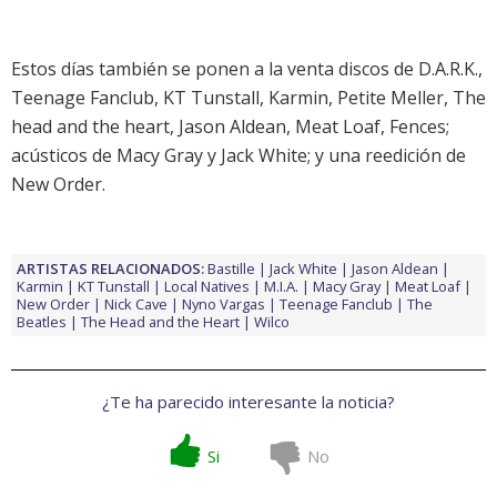
Estos días también se ponen a la venta discos de
D.A.R.K.
,
Teenage Fanclub
,
KT Tunstall
,
Karmin
,
Petite Meller
,
The
head and the heart
,
Jason Aldean
,
Meat Loaf
,
Fences
;
acústicos de
Macy Gray
y
Jack White
; y una reedición de
New Order
.
ARTISTAS RELACIONADOS:
Bastille
Jack White
Jason Aldean
Karmin
KT Tunstall
Local Natives
M.I.A.
Macy Gray
Meat Loaf
New Order
Nick Cave
Nyno Vargas
Teenage Fanclub
The
Beatles
The Head and the Heart
Wilco
¿Te ha parecido interesante la noticia?
Si
No