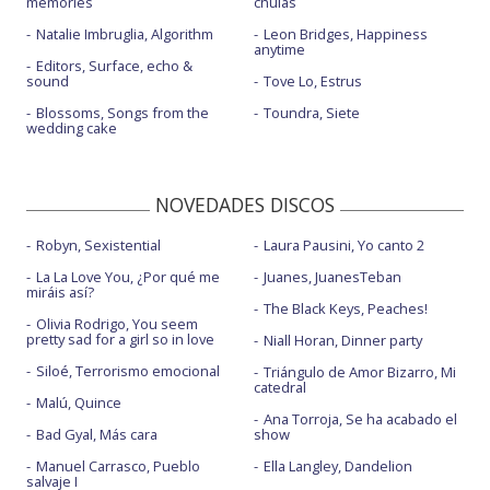
memories
chulas
Natalie Imbruglia, Algorithm
Leon Bridges, Happiness
anytime
Editors, Surface, echo &
sound
Tove Lo, Estrus
Blossoms, Songs from the
Toundra, Siete
wedding cake
NOVEDADES DISCOS
Robyn, Sexistential
Laura Pausini, Yo canto 2
La La Love You, ¿Por qué me
Juanes, JuanesTeban
miráis así?
The Black Keys, Peaches!
Olivia Rodrigo, You seem
pretty sad for a girl so in love
Niall Horan, Dinner party
Siloé, Terrorismo emocional
Triángulo de Amor Bizarro, Mi
catedral
Malú, Quince
Ana Torroja, Se ha acabado el
Bad Gyal, Más cara
show
Manuel Carrasco, Pueblo
Ella Langley, Dandelion
salvaje I