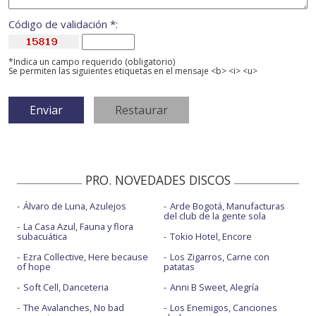
Código de validación *:
*Indica un campo requerido (obligatorio)
Se permiten las siguientes etiquetas en el mensaje <b> <i> <u>
PRO. NOVEDADES DISCOS
Álvaro de Luna, Azulejos
Arde Bogotá, Manufacturas
del club de la gente sola
La Casa Azul, Fauna y flora
subacuática
Tokio Hotel, Encore
Ezra Collective, Here because
Los Zigarros, Carne con
of hope
patatas
Soft Cell, Danceteria
Anni B Sweet, Alegría
The Avalanches, No bad
Los Enemigos, Canciones