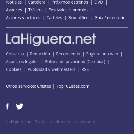
Noticias
Cartelera
Próximos estrenos
DVD
Avances
Tráilers
Festivales + premios
Actores y actrices
Carteles
Box-office
Guía / directorio
Contacto
Redacción
Recomienda
Sugiere una web
Aspectos legales
Política de privacidad
(
Cambiar
)
Cookies
Publicidad y webmasters
RSS
Otros servicios:
Chistes
|
Top10Listas.com
LaHiguera.net. Todos los derechos reservados