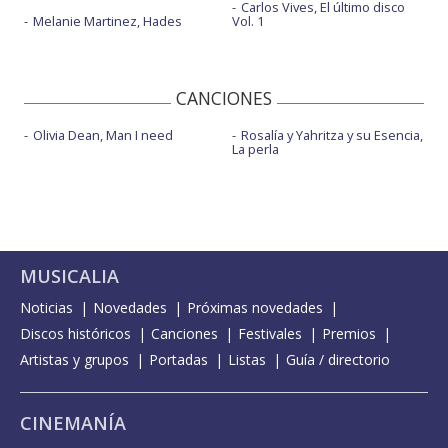
Carlos Vives, El último disco
Melanie Martinez, Hades
Vol. 1
CANCIONES
Olivia Dean, Man I need
Rosalía y Yahritza y su Esencia,
La perla
MUSICALIA
Noticias
Novedades
Próximas novedades
Discos históricos
Canciones
Festivales
Premios
Artistas y grupos
Portadas
Listas
Guía / directorio
CINEMANÍA