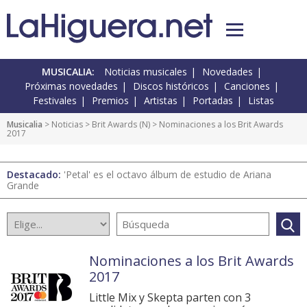
MUSICALIA:
Noticias musicales
Novedades
Próximas novedades
Discos históricos
Canciones
Festivales
Premios
Artistas
Portadas
Listas
Musicalia
>
Noticias
>
Brit Awards
(
N
) > Nominaciones a los Brit Awards
2017
Destacado:
'Petal' es el octavo álbum de estudio de Ariana
Grande
Nominaciones a los Brit Awards
2017
Little Mix y Skepta parten con 3