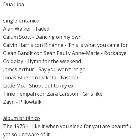
Dua Lipa
single británico
Alan Walker -
Faded
Calum Scott -
Dancing on my own
Calvin Harris
con
Rihanna
-
This is what you came for
Clean Bandit
con
Sean Paul
y Anne-Marie -
Rockabye
Coldplay
-
Hymn for the weekend
James Arthur
-
Say you won't let go
Jonas Blue con Dakota -
Fast car
Little Mix
-
Shout out to my ex
Tinie Tempah
con
Zara Larsson
-
Girls like
Zayn
-
Pillowtalk
álbum británico
The 1975
-
I like it when you sleep for you are beautiful
yet so unaware of it