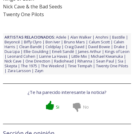
Nick Cave & the Bad Seeds
Twenty One Pilots
ARTISTAS RELACIONADOS:
Adele
Alan Walker
Anohni
Bastille
Beyoncé
Biffy Clyro
Bon Iver
Bruno Mars
Calum Scott
Calvin
Harris
Clean Bandit
Coldplay
Craig David
David Bowie
Drake
Dua Lipa
Ellie Goulding
Emeli Sandé
James Arthur
Kings of Leon
Leonard Cohen
Lianne La Havas
Little Mix
Michael Kiwanuka
Nick Cave
One Direction
Radiohead
Rihanna
Sean Paul
Sia
Skepta
The 1975
The Weeknd
Tinie Tempah
Twenty One Pilots
Zara Larsson
Zayn
¿Te ha parecido interesante la noticia?
Si
No
Sección de opinión