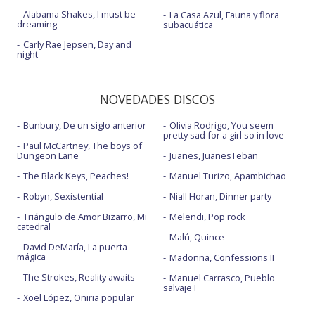
Alabama Shakes, I must be
La Casa Azul, Fauna y flora
dreaming
subacuática
Carly Rae Jepsen, Day and
night
NOVEDADES DISCOS
Bunbury, De un siglo anterior
Olivia Rodrigo, You seem
pretty sad for a girl so in love
Paul McCartney, The boys of
Dungeon Lane
Juanes, JuanesTeban
The Black Keys, Peaches!
Manuel Turizo, Apambichao
Robyn, Sexistential
Niall Horan, Dinner party
Triángulo de Amor Bizarro, Mi
Melendi, Pop rock
catedral
Malú, Quince
David DeMaría, La puerta
mágica
Madonna, Confessions II
The Strokes, Reality awaits
Manuel Carrasco, Pueblo
salvaje I
Xoel López, Oniria popular