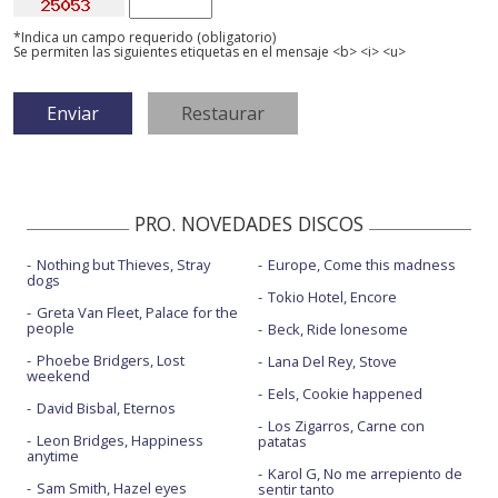
*Indica un campo requerido (obligatorio)
Se permiten las siguientes etiquetas en el mensaje <b> <i> <u>
PRO. NOVEDADES DISCOS
Nothing but Thieves, Stray
Europe, Come this madness
dogs
Tokio Hotel, Encore
Greta Van Fleet, Palace for the
people
Beck, Ride lonesome
Phoebe Bridgers, Lost
Lana Del Rey, Stove
weekend
Eels, Cookie happened
David Bisbal, Eternos
Los Zigarros, Carne con
Leon Bridges, Happiness
patatas
anytime
Karol G, No me arrepiento de
Sam Smith, Hazel eyes
sentir tanto