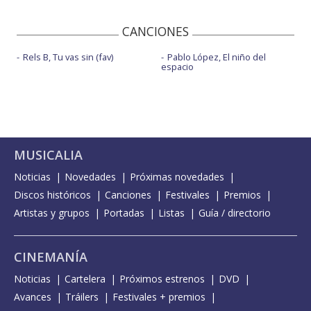
CANCIONES
Rels B, Tu vas sin (fav)
Pablo López, El niño del
espacio
MUSICALIA
Noticias
Novedades
Próximas novedades
Discos históricos
Canciones
Festivales
Premios
Artistas y grupos
Portadas
Listas
Guía / directorio
CINEMANÍA
Noticias
Cartelera
Próximos estrenos
DVD
Avances
Tráilers
Festivales + premios