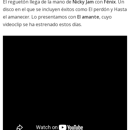
El reguetón llega de la mano de
Nicky Jam
con
Fénix
. Un
disco en el que se incluyen éxitos como
El perdón
y
Hasta
el amanecer
. Lo presentamos con
El amante
, cuyo
videoclip se ha estrenado estos días.