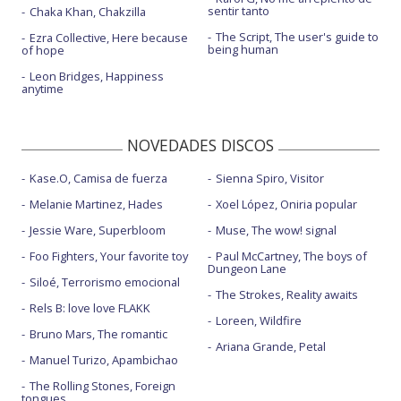
sentir tanto
Chaka Khan, Chakzilla
The Script, The user's guide to
Ezra Collective, Here because
being human
of hope
Leon Bridges, Happiness
anytime
NOVEDADES DISCOS
Kase.O, Camisa de fuerza
Sienna Spiro, Visitor
Melanie Martinez, Hades
Xoel López, Oniria popular
Jessie Ware, Superbloom
Muse, The wow! signal
Foo Fighters, Your favorite toy
Paul McCartney, The boys of
Dungeon Lane
Siloé, Terrorismo emocional
The Strokes, Reality awaits
Rels B: love love FLAKK
Loreen, Wildfire
Bruno Mars, The romantic
Ariana Grande, Petal
Manuel Turizo, Apambichao
The Rolling Stones, Foreign
tongues