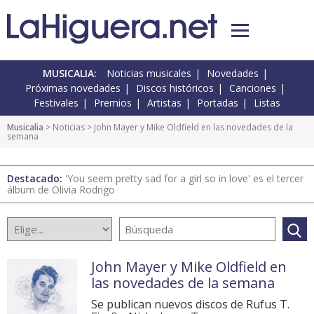
MUSICALIA:
Noticias musicales
Novedades
Próximas novedades
Discos históricos
Canciones
Festivales
Premios
Artistas
Portadas
Listas
Musicalia
>
Noticias
> John Mayer y Mike Oldfield en las novedades de la
semana
Destacado:
'You seem pretty sad for a girl so in love' es el tercer
álbum de Olivia Rodrigo
John Mayer y Mike Oldfield en
las novedades de la semana
Se publican nuevos discos de Rufus T.