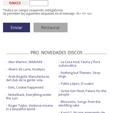
*Indica un campo requerido (obligatorio)
Se permiten las siguientes etiquetas en el mensaje <b> <i> <u>
PRO. NOVEDADES DISCOS
Alex Warren, Wildchild
La Casa Azul, Fauna y flora
subacuática
Álvaro de Luna, Azulejos
Nothing but Thieves, Stray
dogs
Arde Bogotá, Manufacturas
del club de la gente sola
Pablo López, El cuatro
Eels, Cookie happened
Greta Van Fleet, Palace for the
people
Nickelback, Everything under
the sun
Blossoms, Songs from the
wedding cake
Roger Taylor, Violence insane
in a beautiful world
Karol G, No me arrepiento de