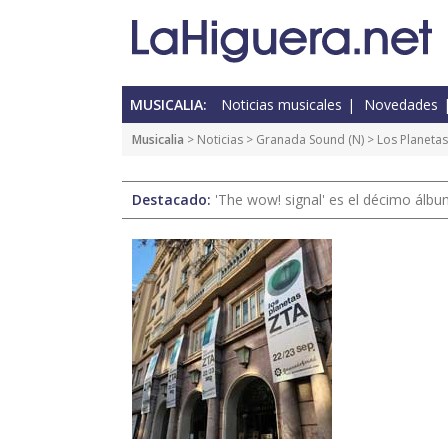
MUSICALIA:
Noticias musicales
Novedades
Musicalia
>
Noticias
>
Granada Sound
(
N
) > Los Planet
Destacado:
'The wow! signal' es el décimo álb