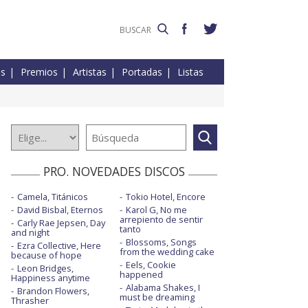
es
Premios
Artistas
Portadas
Listas
PRO. NOVEDADES DISCOS
Camela, Titánicos
Tokio Hotel, Encore
David Bisbal, Eternos
Karol G, No me
arrepiento de sentir
Carly Rae Jepsen, Day
tanto
and night
Blossoms, Songs
Ezra Collective, Here
from the wedding cake
because of hope
Eels, Cookie
Leon Bridges,
happened
Happiness anytime
Alabama Shakes, I
Brandon Flowers,
must be dreaming
Thrasher