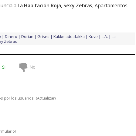
anuncia a
La Habitación Roja
,
Sexy Zebras
, Apartamentos
o
Dinero
Dorian
Grises
Kakkmaddafakka
Kuve
L.A.
La
xy Zebras
Si
No
s por los usuarios!
(
Actualizar
)
ormulario!