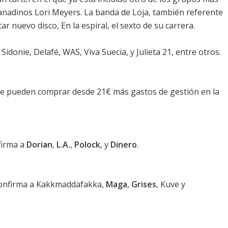
ranadinos
Lori Meyers
. La banda de Loja, también referente
tar nuevo disco,
En la espiral
, el sexto de su carrera.
idonie, Delafé, WAS, Viva Suecia, y Julieta 21, entre otros.
e pueden comprar desde 21€ más gastos de gestión en la
firma a
Dorian
,
L.A.
,
Polock
, y
Dinero
.
e confirma a Kakkmaddafakka,
Maga
,
Grises
,
Kuve
y