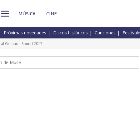
MÚSICA
CINE
Próximas novedades
Discos históricos
Canciones
Festival
as al Granada Sound 2017
um de Muse