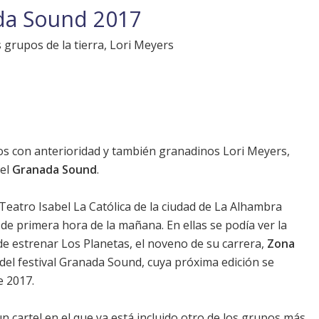
ada Sound 2017
s grupos de la tierra, Lori Meyers
dos con anterioridad y también granadinos
Lori Meyers
,
 el
Granada Sound
.
Teatro Isabel La Católica de la ciudad de La Alhambra
de primera hora de la mañana. En ellas se podía ver la
de estrenar
Los Planetas
, el noveno de su carrera,
Zona
 del festival
Granada Sound
, cuya próxima edición se
e 2017.
 cartel en el que ya está incluido otro de los grupos más