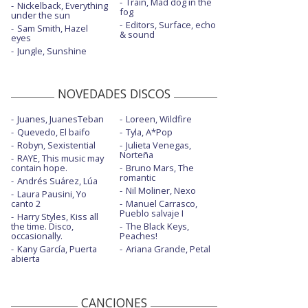
Train, Mad dog in the
Nickelback, Everything
fog
under the sun
Editors, Surface, echo
Sam Smith, Hazel
& sound
eyes
Jungle, Sunshine
NOVEDADES DISCOS
Juanes, JuanesTeban
Loreen, Wildfire
Quevedo, El baifo
Tyla, A*Pop
Robyn, Sexistential
Julieta Venegas,
Norteña
RAYE, This music may
contain hope.
Bruno Mars, The
romantic
Andrés Suárez, Lúa
Nil Moliner, Nexo
Laura Pausini, Yo
canto 2
Manuel Carrasco,
Pueblo salvaje I
Harry Styles, Kiss all
the time. Disco,
The Black Keys,
occasionally.
Peaches!
Kany García, Puerta
Ariana Grande, Petal
abierta
CANCIONES