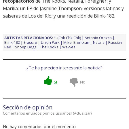
recopilatorios
de
The Kooks
,
Natalia
,
Foreigner
, y
Marilia
; un
EP de Jasmine Thompson
;
versiones latinas y
salseras de Los del Río
; y una reedición de
Blink-182
.
ARTISTAS RELACIONADOS:
!!! (Chk Chk Chk)
Antonio Orozco
Blink-182
Erasure
Linkin Park
Mikel Erentxun
Natalia
Russian
Red
Snoop Dogg
The Kooks
Wavves
¿Te ha parecido interesante la noticia?
Si
No
Sección de opinión
Comentarios enviados por los usuarios!
(
Actualizar
)
No hay comentarios por el momento