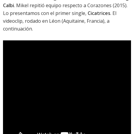
Calbi
. Mikel repitió equipo respecto a
Corazones
(2015).
Lo presentamos con el primer single,
Cicatrices
. El
videoclip, rodado en Léon (Aquitaine, Francia), a
continuación.