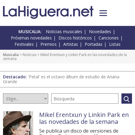
MUSICALIA:
Noticias musicales
Novedades
Próximas novedades
Discos históricos
Canciones
Festivales
Premios
Artistas
Portadas
Listas
Musicalia
>
Noticias
> Mikel Erentxun y Linkin Park en las novedades de la
semana
Destacado:
'Petal' es el octavo álbum de estudio de Ariana
Grande
Mikel Erentxun y Linkin Park en
las novedades de la semana
Se publica un disco de versiones de