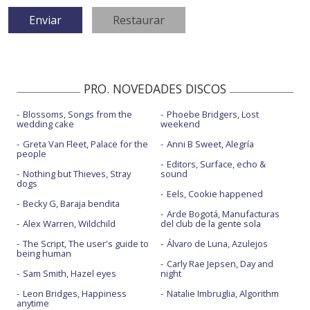
PRO. NOVEDADES DISCOS
Blossoms, Songs from the
Phoebe Bridgers, Lost
wedding cake
weekend
Greta Van Fleet, Palace for the
Anni B Sweet, Alegría
people
Editors, Surface, echo &
Nothing but Thieves, Stray
sound
dogs
Eels, Cookie happened
Becky G, Baraja bendita
Arde Bogotá, Manufacturas
Alex Warren, Wildchild
del club de la gente sola
The Script, The user's guide to
Álvaro de Luna, Azulejos
being human
Carly Rae Jepsen, Day and
Sam Smith, Hazel eyes
night
Leon Bridges, Happiness
Natalie Imbruglia, Algorithm
anytime