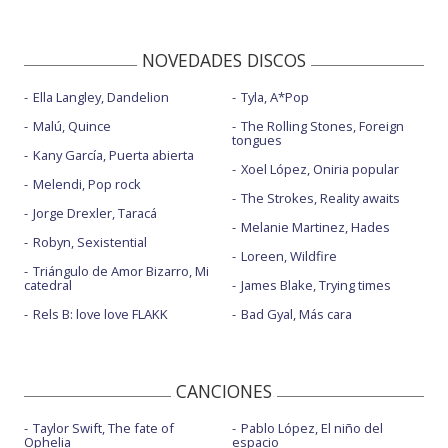
NOVEDADES DISCOS
Ella Langley, Dandelion
Tyla, A*Pop
Malú, Quince
The Rolling Stones, Foreign
tongues
Kany García, Puerta abierta
Xoel López, Oniria popular
Melendi, Pop rock
The Strokes, Reality awaits
Jorge Drexler, Taracá
Melanie Martinez, Hades
Robyn, Sexistential
Loreen, Wildfire
Triángulo de Amor Bizarro, Mi
catedral
James Blake, Trying times
Rels B: love love FLAKK
Bad Gyal, Más cara
CANCIONES
Taylor Swift, The fate of
Pablo López, El niño del
Ophelia
espacio