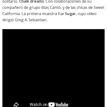
solitario,
Chalk dreams
. Con colaboraciones de su
compañero de grupo Blas Cantó, y de las chicas de
Sweet
California
. La primera muestra fue
Sugar
, cuyo vídeo
dirigió Greg A. Sebastian.