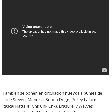
También se ponen en circulación
nuevos álbumes
de
Little Steven
,
Mandisa
,
Snoop Dogg
,
Pokey Lafarge
,
Rascal Flatts
,
!!! (Chk Chk Chk)
,
Erasure
, y
Wavves
;