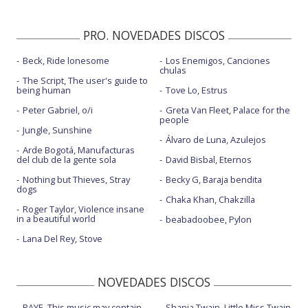
PRO. NOVEDADES DISCOS
Beck, Ride lonesome
Los Enemigos, Canciones
chulas
The Script, The user's guide to
being human
Tove Lo, Estrus
Peter Gabriel, o/i
Greta Van Fleet, Palace for the
people
Jungle, Sunshine
Álvaro de Luna, Azulejos
Arde Bogotá, Manufacturas
del club de la gente sola
David Bisbal, Eternos
Nothing but Thieves, Stray
Becky G, Baraja bendita
dogs
Chaka Khan, Chakzilla
Roger Taylor, Violence insane
in a beautiful world
beabadoobee, Pylon
Lana Del Rey, Stove
NOVEDADES DISCOS
RAYE, This music may contain
Shania Twain, Little Miss Twain