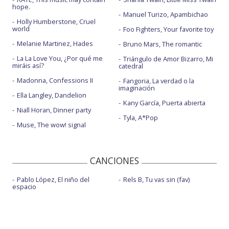
hope.
Manuel Turizo, Apambichao
Holly Humberstone, Cruel
world
Foo Fighters, Your favorite toy
Melanie Martinez, Hades
Bruno Mars, The romantic
La La Love You, ¿Por qué me
Triángulo de Amor Bizarro, Mi
miráis así?
catedral
Madonna, Confessions II
Fangoria, La verdad o la
imaginación
Ella Langley, Dandelion
Kany García, Puerta abierta
Niall Horan, Dinner party
Tyla, A*Pop
Muse, The wow! signal
CANCIONES
Pablo López, El niño del
Rels B, Tu vas sin (fav)
espacio