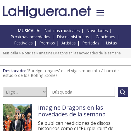
MUSICALIA:
Noticias musicales
Novedades
Próximas novedades
Discos históricos
Canciones
Festivales
Premios
Artistas
Portadas
Listas
Musicalia
>
Noticias
> Imagine Dragons en las novedades de la semana
Destacado:
'Foreign tongues' es el vigesimoquinto álbum de
estudio de los Rolling Stones
Imagine Dragons en las
novedades de la semana
Se publican reediciones de discos
históricos como el "Purple rain" de