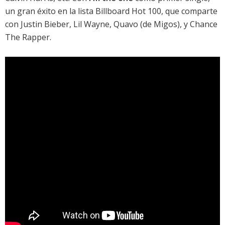
un gran éxito en la
lista Billboard Hot 100
, que comparte
con
Justin Bieber
,
Lil Wayne
, Quavo (de Migos), y Chance
The Rapper.