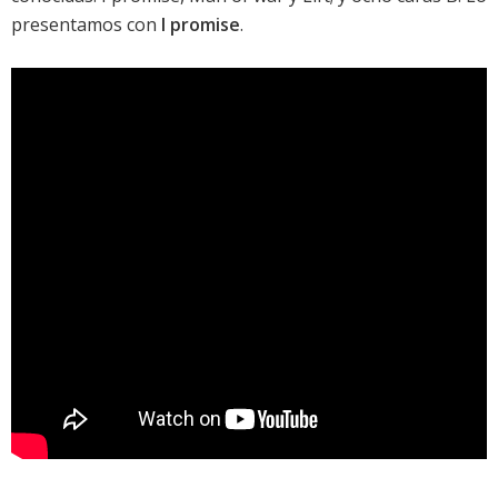
presentamos con
I promise
.