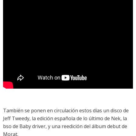
También se ponen en circulación estos días un disco de
Jeff Tweedy
, la
edición española de lo último de Nek
, la
bso de Baby driver
, y una
reedición del álbum debut de
Morat
.