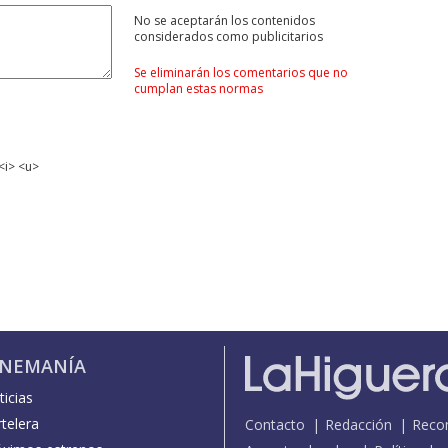
No se aceptarán los contenidos
considerados como publicitarios
Se eliminarán los comentarios que no
cumplan estas normas
<i> <u>
INEMANÍA
icias
telera
Contacto
Redacción
Reco