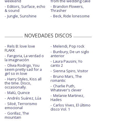
weekend
from the wedding cake
Editors, Surface, echo
Brandon Flowers,
& sound
Thrasher
Jungle, Sunshine
Beck, Ride lonesome
NOVEDADES DISCOS
Rels B: love love
Melendi, Pop rock
FLAKK
Bunbury, De un siglo
Fangoria, La verdad o
anterior
la imaginación
Laura Pausini, Yo
Olivia Rodrigo, You
canto 2
seem pretty sad for a
Sienna Spiro, Visitor
girl so in love
Bruno Mars, The
Harry Styles, Kiss all
romantic
the time. Disco,
Charlie Puth,
occasionally.
Whatever's clever
Malú, Quince
Melanie Martinez,
Andrés Suárez, Lúa
Hades
Siloé, Terrorismo
Carlos Vives, El último
emocional
disco Vol. 1
Gorillaz, The
mountain