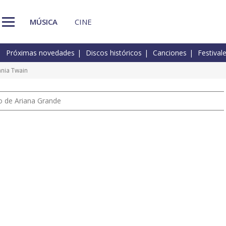
MÚSICA
CINE
Próximas novedades
Discos históricos
Canciones
Festival
ania Twain
io de Ariana Grande