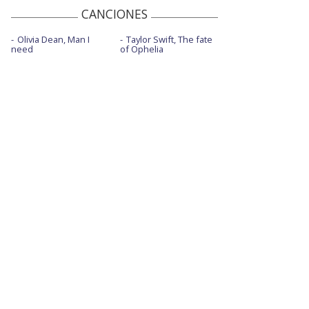
CANCIONES
Olivia Dean, Man I
Taylor Swift, The fate
need
of Ophelia