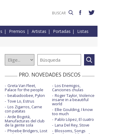
es
Premios
Artistas
Portadas
Listas
PRO. NOVEDADES DISCOS
Greta Van Fleet,
Los Enemigos,
Palace for the people
Canciones chulas
beabadoobee, Pylon
Roger Taylor, Violence
insane in a beautiful
Tove Lo, Estrus
world
Los Zigarros, Carne
Ellie Goulding, I know
con patatas
too much
Arde Bogotá,
Pablo López, El cuatro
Manufacturas del club
de la gente sola
Lana Del Rey, Stove
Phoebe Bridgers, Lost
Blossoms, Songs