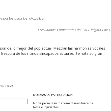
s por los usuarios!
(
Actualizar
)
1 resultados. Comentarios del 1 al 1. Página 1 de 1
son de lo mejor del pop actual. Mezclan las harmonías vocales
frescura de los ritmos sincopados actuales. Se nota su gran
ormulario!
NORMAS DE PARTICIPACIÓN
No se permitirán los comentarios fuera de
tema ó injuriantes