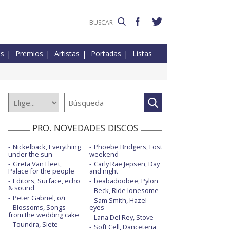
es
Premios
Artistas
Portadas
Listas
PRO. NOVEDADES DISCOS
Nickelback, Everything
Phoebe Bridgers, Lost
under the sun
weekend
Greta Van Fleet,
Carly Rae Jepsen, Day
Palace for the people
and night
Editors, Surface, echo
beabadoobee, Pylon
& sound
Beck, Ride lonesome
Peter Gabriel, o/i
Sam Smith, Hazel
Blossoms, Songs
eyes
from the wedding cake
Lana Del Rey, Stove
Toundra, Siete
Soft Cell, Danceteria