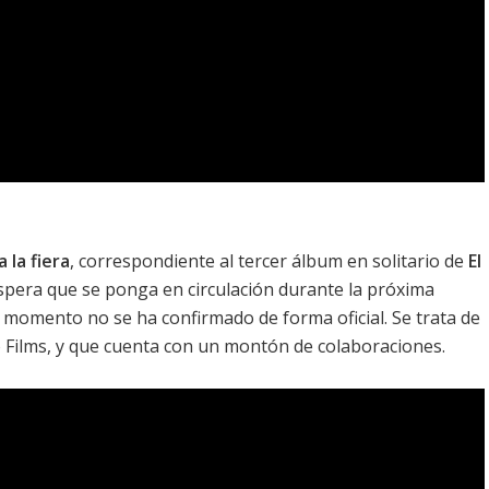
a la fiera
, correspondiente al tercer álbum en solitario de
El
espera que se ponga en circulación durante la próxima
 momento no se ha confirmado de forma oficial. Se trata de
 Films, y que cuenta con un montón de colaboraciones.