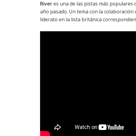
River
es una de las pistas más populares
año pasado. Un tema con la colaboración
liderato en la lista británica correspondien