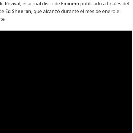
 de
Revival
, el actual disco de
Eminem
publicado a finales del
 de
Ed Sheeran
, que alcanzó durante el mes de enero el
te.