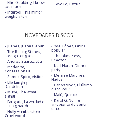
Ellie Goulding, I know
Tove Lo, Estrus
too much
Interpol, This mirror
weighs a ton
NOVEDADES DISCOS
Juanes, JuanesTeban
Xoel López, Oniria
popular
The Rolling Stones,
Foreign tongues
The Black Keys,
Peaches!
Andrés Suárez, Lúa
Niall Horan, Dinner
Madonna,
party
Confessions II
Melanie Martinez,
Sienna Spiro, Visitor
Hades
Ella Langley,
Carlos Vives, El último
Dandelion
disco Vol. 1
Muse, The wow!
Malú, Quince
signal
Karol G, No me
Fangoria, La verdad o
arrepiento de sentir
la imaginación
tanto
Holly Humberstone,
Cruel world