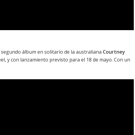
l segundo álbum en solitario de la australiana
Courtney
eel
, y con lanzamiento previsto para el 18 de mayo. Con un