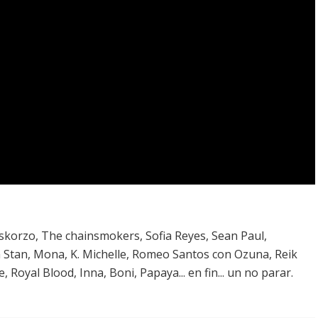
skorzo, The chainsmokers, Sofia Reyes, Sean Paul,
a Stan, Mona, K. Michelle, Romeo Santos con Ozuna, Reik
 Royal Blood, Inna, Boni, Papaya... en fin... un no parar.