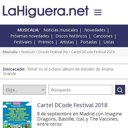
MUSICALIA:
Noticias musicales
Novedades
Próximas novedades
Discos históricos
Canciones
Festivales
Premios
Artistas
Portadas
Listas
Musicalia
>
Noticias
>
Dcode Festival
(
N
) > Cartel DCode Festival 2018
Destacado:
'Petal' es el octavo álbum de estudio de Ariana
Grande
Cartel DCode Festival 2018
8 de septiembre en Madrid con Imagine
Dragons, Bastille, Izal, y The Vaccines,
entre otros