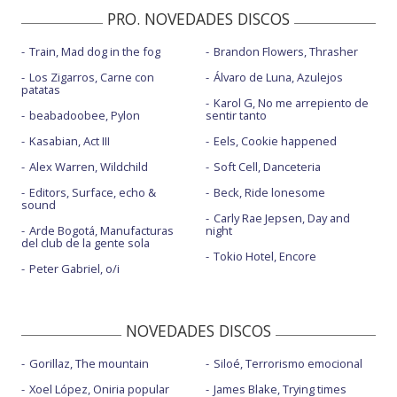
PRO. NOVEDADES DISCOS
Train, Mad dog in the fog
Brandon Flowers, Thrasher
Los Zigarros, Carne con
Álvaro de Luna, Azulejos
patatas
Karol G, No me arrepiento de
beabadoobee, Pylon
sentir tanto
Kasabian, Act III
Eels, Cookie happened
Alex Warren, Wildchild
Soft Cell, Danceteria
Editors, Surface, echo &
Beck, Ride lonesome
sound
Carly Rae Jepsen, Day and
Arde Bogotá, Manufacturas
night
del club de la gente sola
Tokio Hotel, Encore
Peter Gabriel, o/i
NOVEDADES DISCOS
Gorillaz, The mountain
Siloé, Terrorismo emocional
Xoel López, Oniria popular
James Blake, Trying times