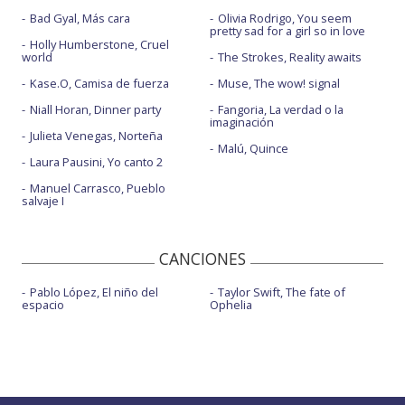
Bad Gyal, Más cara
Olivia Rodrigo, You seem
pretty sad for a girl so in love
Holly Humberstone, Cruel
world
The Strokes, Reality awaits
Kase.O, Camisa de fuerza
Muse, The wow! signal
Niall Horan, Dinner party
Fangoria, La verdad o la
imaginación
Julieta Venegas, Norteña
Malú, Quince
Laura Pausini, Yo canto 2
Manuel Carrasco, Pueblo
salvaje I
CANCIONES
Pablo López, El niño del
Taylor Swift, The fate of
espacio
Ophelia