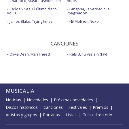
Charli xcx, Music, fashion, film
hope.
Carlos Vives, El último disco
Fangoria, La verdad o la
Vol. 1
imaginación
James Blake, Trying times
Nil Moliner, Nexo
CANCIONES
Olivia Dean, Man I need
Rels B, Tu vas sin (fav)
MUSICALIA
Noticias
Novedades
Próximas novedades
Discos históricos
Canciones
Festivales
Premios
Artistas y grupos
Portadas
Listas
Guía / directorio