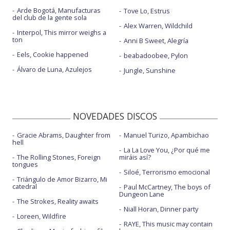
Arde Bogotá, Manufacturas
Tove Lo, Estrus
del club de la gente sola
Alex Warren, Wildchild
Interpol, This mirror weighs a
ton
Anni B Sweet, Alegría
Eels, Cookie happened
beabadoobee, Pylon
Álvaro de Luna, Azulejos
Jungle, Sunshine
NOVEDADES DISCOS
Gracie Abrams, Daughter from
Manuel Turizo, Apambichao
hell
La La Love You, ¿Por qué me
The Rolling Stones, Foreign
miráis así?
tongues
Siloé, Terrorismo emocional
Triángulo de Amor Bizarro, Mi
catedral
Paul McCartney, The boys of
Dungeon Lane
The Strokes, Reality awaits
Niall Horan, Dinner party
Loreen, Wildfire
RAYE, This music may contain