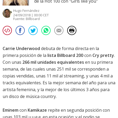
de la Hot 100 con "Girls like you"
Hugo Fernández
24/09/2018 | 00:00 CET
Fuente:
Billboard
Carrie Underwood
debuta de forma directa en la
primera posición de la
lista Billboard 200
con
Cry pretty
.
Con unas
266 mil unidades equivalentes
en su primera
semana, de las cuales unas 251 mil se corresponden a
copias vendidas, unas 11 mil al streaming, y unas 4 mil a
tracks equivalentes. Es la mejor semana del año para una
artista femenina, y la mejor de los últimos 3 años para
un disco de música country.
Eminem
con
Kamikaze
repite en segunda posición con
unas 103 mil u.u.e.e. en esta ocasión; y el podio se