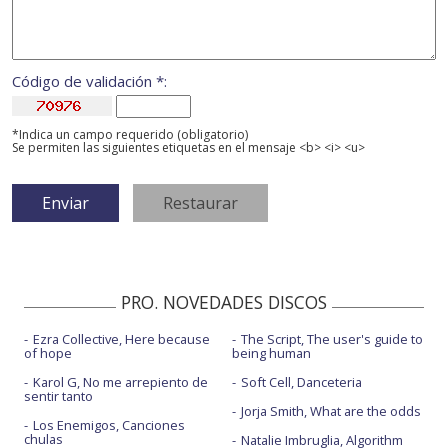
Código de validación *:
*Indica un campo requerido (obligatorio)
Se permiten las siguientes etiquetas en el mensaje <b> <i> <u>
PRO. NOVEDADES DISCOS
Ezra Collective, Here because
The Script, The user's guide to
of hope
being human
Karol G, No me arrepiento de
Soft Cell, Danceteria
sentir tanto
Jorja Smith, What are the odds
Los Enemigos, Canciones
chulas
Natalie Imbruglia, Algorithm