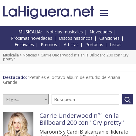
MUSICALIA:
Noticias musicales
Novedades
Próximas novedades
Discos históricos
Canciones
Festivales
Premios
Artistas
Portadas
Listas
Musicalia
>
Noticias
> Carrie Underwood nº1 en la Billboard 200 con "Cry
pretty"
Destacado:
'Petal' es el octavo álbum de estudio de Ariana
Grande
Carrie Underwood nº1 en la
Billboard 200 con "Cry pretty"
Maroon 5 y Cardi B alcanzan el liderato