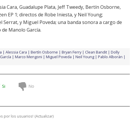
sia Cara
,
Guadalupe Plata
,
Jeff Tweedy
,
Bertín Osborne
,
izen EP 1
; directos de
Robe Iniesta
, y
Neil Young
;
l Serrat
, y
Miguel Poveda
; una banda sonora a cargo de
co de
Manolo García
.
a
Alessia Cara
Bertín Osborne
Bryan Ferry
Clean Bandit
Dolly
García
Marco Mengoni
Miguel Poveda
Neil Young
Pablo Alborán
Si
No
s por los usuarios!
(
Actualizar
)