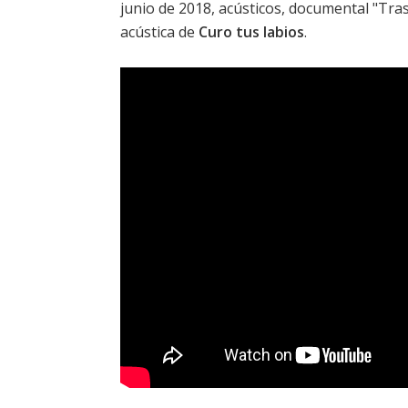
junio de 2018, acústicos, documental "Tras 
acústica de
Curo tus labios
.