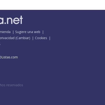
mienda
Sugiere una web
 privacidad
(
Cambiar
)
Cookies
S
0Listas.com
chos reservados