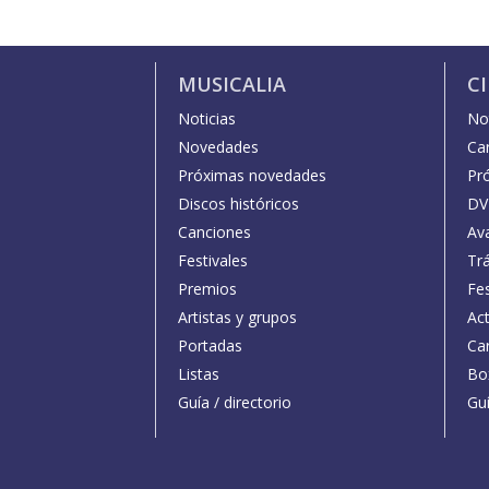
MUSICALIA
C
Noticias
Not
Novedades
Car
Próximas novedades
Pr
Discos históricos
DV
Canciones
Av
Festivales
Trá
Premios
Fe
Artistas y grupos
Act
Portadas
Car
Listas
Bo
Guía / directorio
Guí