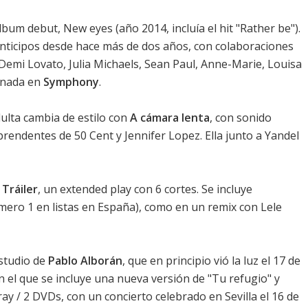
álbum debut,
New eyes
(año 2014, incluía el hit "Rather be").
nticipos desde hace más de dos años, con colaboraciones
emi Lovato, Julia Michaels, Sean Paul, Anne-Marie, Louisa
onada en
Symphony
.
lta cambia de estilo con
A cámara lenta
, con sonido
rendentes de 50 Cent y Jennifer Lopez. Ella junto a Yandel
a
Tráiler
, un extended play con 6 cortes. Se incluye
número 1 en listas en España), como en un remix con Lele
estudio de
Pablo Alborán
, que en principio vió la luz el 17 de
el que se incluye una nueva versión de "Tu refugio" y
ray / 2 DVDs, con un concierto celebrado en Sevilla el 16 de