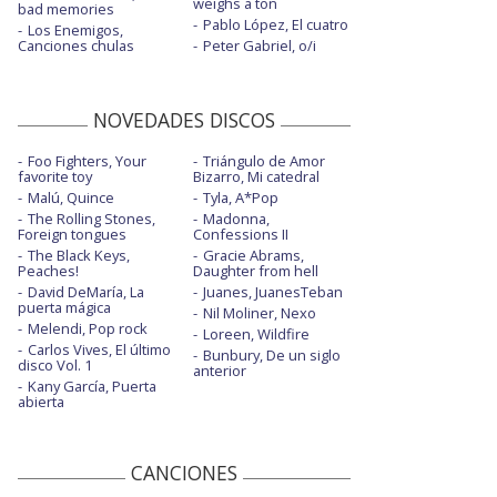
weighs a ton
bad memories
Pablo López, El cuatro
Los Enemigos,
Canciones chulas
Peter Gabriel, o/i
NOVEDADES DISCOS
Foo Fighters, Your
Triángulo de Amor
favorite toy
Bizarro, Mi catedral
Malú, Quince
Tyla, A*Pop
The Rolling Stones,
Madonna,
Foreign tongues
Confessions II
The Black Keys,
Gracie Abrams,
Peaches!
Daughter from hell
David DeMaría, La
Juanes, JuanesTeban
puerta mágica
Nil Moliner, Nexo
Melendi, Pop rock
Loreen, Wildfire
Carlos Vives, El último
Bunbury, De un siglo
disco Vol. 1
anterior
Kany García, Puerta
abierta
CANCIONES