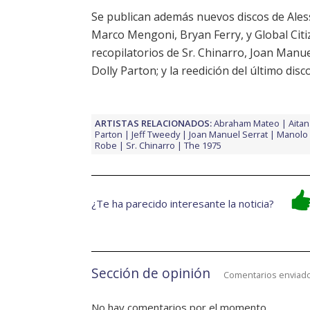
Se publican además nuevos discos de
Ales
Marco Mengoni
,
Bryan Ferry
, y
Global Cit
recopilatorios de
Sr. Chinarro
,
Joan Manue
Dolly Parton
; y la reedición del último dis
ARTISTAS RELACIONADOS:
Abraham Mateo
Aitan
Parton
Jeff Tweedy
Joan Manuel Serrat
Manolo 
Robe
Sr. Chinarro
The 1975
¿Te ha parecido interesante la noticia?
Sección de opinión
Comentarios enviado
No hay comentarios por el momento