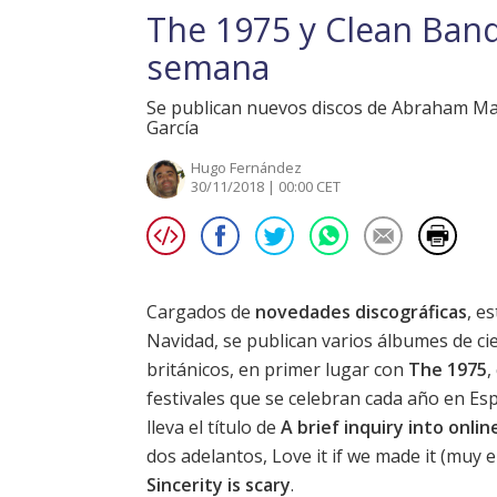
The 1975 y Clean Band
semana
Se publican nuevos discos de Abraham Mat
García
Hugo Fernández
30/11/2018 | 00:00 CET
Cargados de
novedades discográficas
, e
Navidad, se publican varios álbumes de c
británicos, en primer lugar con
The 1975
,
festivales que se celebran cada año en Esp
lleva el título de
A brief inquiry into onlin
dos adelantos,
Love it if we made it
(muy en
Sincerity is scary
.