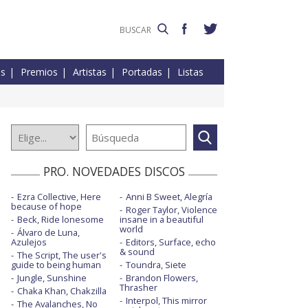
es
Premios
Artistas
Portadas
Listas
PRO. NOVEDADES DISCOS
Ezra Collective, Here
Anni B Sweet, Alegría
because of hope
Roger Taylor, Violence
Beck, Ride lonesome
insane in a beautiful
world
Álvaro de Luna,
Azulejos
Editors, Surface, echo
& sound
The Script, The user's
guide to being human
Toundra, Siete
Jungle, Sunshine
Brandon Flowers,
Thrasher
Chaka Khan, Chakzilla
Interpol, This mirror
The Avalanches, No