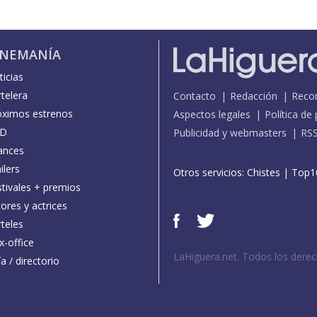
INEMANÍA
icias
telera
Contacto
Redacción
Reco
óximos estrenos
Aspectos legales
Política de
D
Publicidad y webmasters
RS
ances
ilers
Otros servicios:
Chistes
|
Top1
stivales + premios
ores y actrices
teles
x-office
LaHiguera.net. Todos los dere
a / directorio