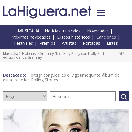
MUSICALIA:
Noticias musicales
Novedades
Próximas novedades
Discos históricos
Canciones
Festivales
Premios
Artistas
Portadas
Listas
Musicalia
>
Noticias
>
Grammy
(
N
) > Katy Perry con Dolly Parton en la 61ª
edición de los Grammy
Destacado:
'Foreign tongues' es el vigesimoquinto álbum de
estudio de los Rolling Stones