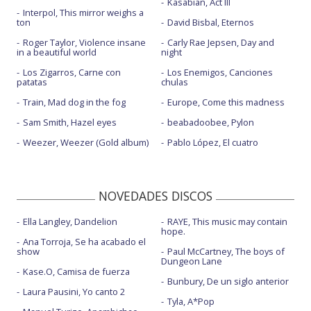
Kasabian, Act III
Interpol, This mirror weighs a
ton
David Bisbal, Eternos
Roger Taylor, Violence insane
Carly Rae Jepsen, Day and
in a beautiful world
night
Los Zigarros, Carne con
Los Enemigos, Canciones
patatas
chulas
Train, Mad dog in the fog
Europe, Come this madness
Sam Smith, Hazel eyes
beabadoobee, Pylon
Weezer, Weezer (Gold album)
Pablo López, El cuatro
NOVEDADES DISCOS
Ella Langley, Dandelion
RAYE, This music may contain
hope.
Ana Torroja, Se ha acabado el
show
Paul McCartney, The boys of
Dungeon Lane
Kase.O, Camisa de fuerza
Bunbury, De un siglo anterior
Laura Pausini, Yo canto 2
Tyla, A*Pop