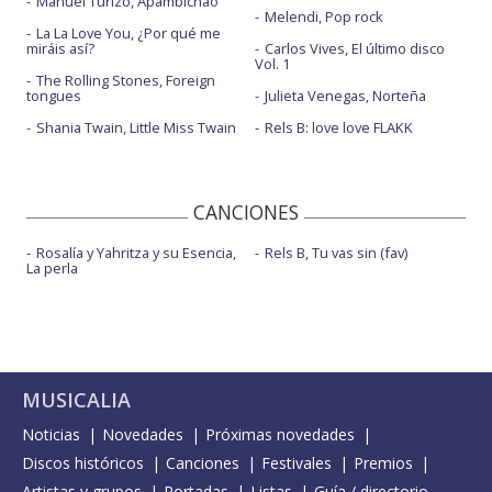
Manuel Turizo, Apambichao
Melendi, Pop rock
La La Love You, ¿Por qué me
miráis así?
Carlos Vives, El último disco
Vol. 1
The Rolling Stones, Foreign
tongues
Julieta Venegas, Norteña
Shania Twain, Little Miss Twain
Rels B: love love FLAKK
CANCIONES
Rosalía y Yahritza y su Esencia,
Rels B, Tu vas sin (fav)
La perla
MUSICALIA
Noticias
Novedades
Próximas novedades
Discos históricos
Canciones
Festivales
Premios
Artistas y grupos
Portadas
Listas
Guía / directorio