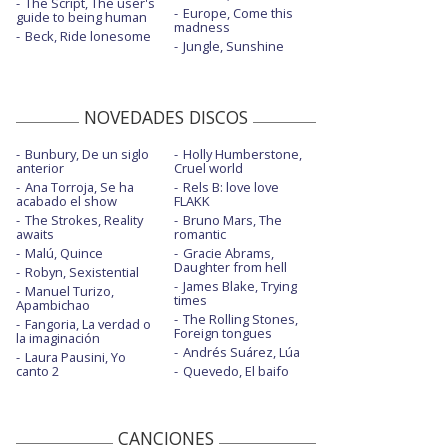
The Script, The user's
Europe, Come this
guide to being human
madness
Beck, Ride lonesome
Jungle, Sunshine
NOVEDADES DISCOS
Bunbury, De un siglo
Holly Humberstone,
anterior
Cruel world
Ana Torroja, Se ha
Rels B: love love
acabado el show
FLAKK
The Strokes, Reality
Bruno Mars, The
awaits
romantic
Malú, Quince
Gracie Abrams,
Daughter from hell
Robyn, Sexistential
James Blake, Trying
Manuel Turizo,
times
Apambichao
The Rolling Stones,
Fangoria, La verdad o
Foreign tongues
la imaginación
Andrés Suárez, Lúa
Laura Pausini, Yo
canto 2
Quevedo, El baifo
CANCIONES