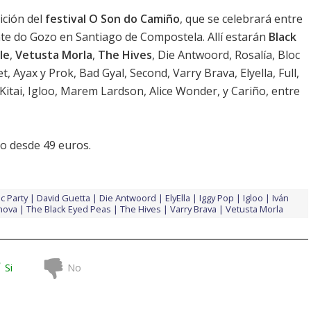
ición del
festival O Son do Camiño
, que se celebrará entre
onte do Gozo en Santiago de Compostela. Allí estarán
Black
le
,
Vetusta Morla
,
The Hives
, Die Antwoord, Rosalía, Bloc
t, Ayax y Prok, Bad Gyal, Second, Varry Brava, Elyella, Full,
Kitai, Igloo, Marem Lardson, Alice Wonder, y Cariño, entre
ro desde 49 euros.
c Party
David Guetta
Die Antwoord
ElyElla
Iggy Pop
Igloo
Iván
nova
The Black Eyed Peas
The Hives
Varry Brava
Vetusta Morla
Si
No