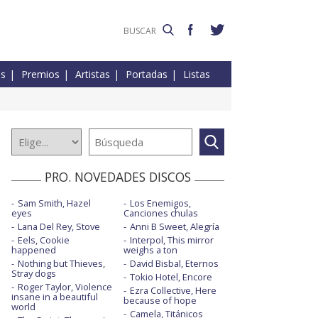
es
Premios
Artistas
Portadas
Listas
PRO. NOVEDADES DISCOS
Sam Smith, Hazel
Los Enemigos,
eyes
Canciones chulas
Lana Del Rey, Stove
Anni B Sweet, Alegría
Eels, Cookie
Interpol, This mirror
happened
weighs a ton
Nothing but Thieves,
David Bisbal, Eternos
Stray dogs
Tokio Hotel, Encore
Roger Taylor, Violence
Ezra Collective, Here
insane in a beautiful
because of hope
world
Camela, Titánicos