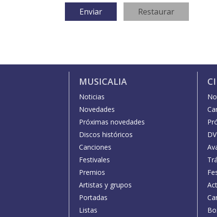
MUSICALIA
C
Noticias
Not
Novedades
Car
Próximas novedades
Pr
Discos históricos
DV
Canciones
Av
Festivales
Trá
Premios
Fe
Artistas y grupos
Act
Portadas
Car
Listas
Bo