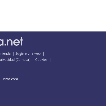
mienda
Sugiere una web
 privacidad
(
Cambiar
)
Cookies
S
0Listas.com