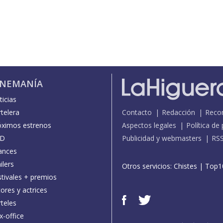
INEMANÍA
icias
telera
Contacto
Redacción
Reco
óximos estrenos
Aspectos legales
Política de
D
Publicidad y webmasters
RS
ances
ilers
Otros servicios:
Chistes
|
Top1
stivales + premios
ores y actrices
teles
x-office