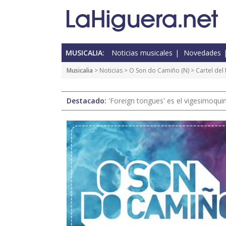
MUSICALIA:
Noticias musicales
Novedades
Musicalia
>
Noticias
>
O Son do Camiño
(
N
) > Cartel de
Destacado:
'Foreign tongues' es el vigesimoqui