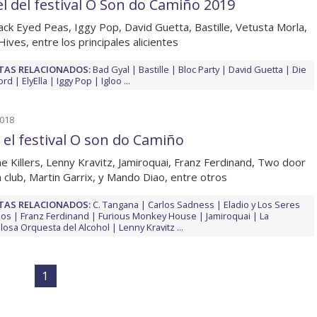
el del festival O Son do Camiño 2019
ack Eyed Peas, Iggy Pop, David Guetta, Bastille, Vetusta Morla,
Hives, entre los principales alicientes
TAS RELACIONADOS:
Bad Gyal
Bastille
Bloc Party
David Guetta
Die
ord
ElyElla
Iggy Pop
Igloo
...
2018
 el festival O son do Camiño
e Killers, Lenny Kravitz, Jamiroquai, Franz Ferdinand, Two door
 club, Martin Garrix, y Mando Diao, entre otros
TAS RELACIONADOS:
C. Tangana
Carlos Sadness
Eladio y Los Seres
dos
Franz Ferdinand
Furious Monkey House
Jamiroquai
La
llosa Orquesta del Alcohol
Lenny Kravitz
...
1