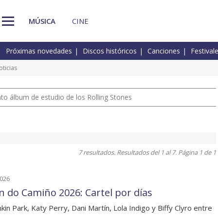
MÚSICA
CINE
Próximas novedades
Discos históricos
Canciones
Festival
ticias
nto álbum de estudio de los Rolling Stones
7 resultados. Resultados del 1 al 7. Página 1 de 1
2026
n do Camiño 2026: Cartel por días
nkin Park, Katy Perry, Dani Martín, Lola Indigo y Biffy Clyro entre