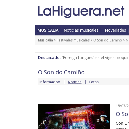
MUSICALIA:
Noticias musicales
Novedades
Musicalia
>
Festivales musicales
>
O Son do Camiño
> No
Destacado:
'Foreign tongues' es el vigesimoqui
O Son do Camiño
Información
Noticias
Fotos
18/03/
O So
Con Li