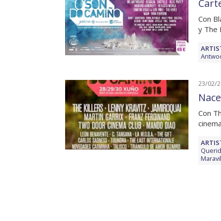
Cart
Con Bl
y The 
ARTIS
Antwo
23/02/
Nace
Con Th
cinema
ARTIS
Queri
Maravi