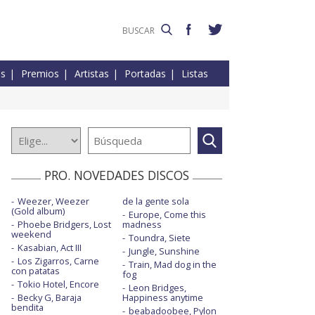
es
Premios
Artistas
Portadas
Listas
PRO. NOVEDADES DISCOS
Weezer, Weezer
de la gente sola
(Gold album)
Europe, Come this
Phoebe Bridgers, Lost
madness
weekend
Toundra, Siete
Kasabian, Act III
Jungle, Sunshine
Los Zigarros, Carne
Train, Mad dog in the
con patatas
fog
Tokio Hotel, Encore
Leon Bridges,
Becky G, Baraja
Happiness anytime
bendita
beabadoobee, Pylon