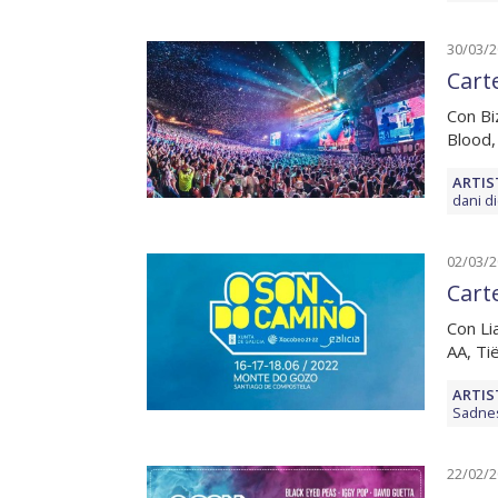
30/03/
Cart
Con Bi
Blood,
ARTIS
dani d
02/03/
Cart
Con Li
AA, Ti
ARTIS
Sadne
22/02/