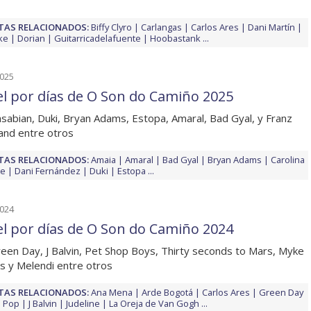
TAS RELACIONADOS:
Biffy Clyro
Carlangas
Carlos Ares
Dani Martín
ke
Dorian
Guitarricadelafuente
Hoobastank
...
2025
el por días de O Son do Camiño 2025
sabian, Duki, Bryan Adams, Estopa, Amaral, Bad Gyal, y Franz
and entre otros
TAS RELACIONADOS:
Amaia
Amaral
Bad Gyal
Bryan Adams
Carolina
te
Dani Fernández
Duki
Estopa
...
2024
el por días de O Son do Camiño 2024
een Day, J Balvin, Pet Shop Boys, Thirty seconds to Mars, Myke
 y Melendi entre otros
TAS RELACIONADOS:
Ana Mena
Arde Bogotá
Carlos Ares
Green Day
a Pop
J Balvin
Judeline
La Oreja de Van Gogh
...