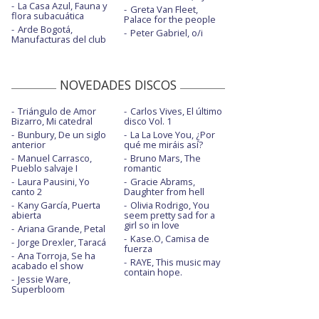
La Casa Azul, Fauna y
Greta Van Fleet,
flora subacuática
Palace for the people
Arde Bogotá,
Peter Gabriel, o/i
Manufacturas del club
NOVEDADES DISCOS
Triángulo de Amor
Carlos Vives, El último
Bizarro, Mi catedral
disco Vol. 1
Bunbury, De un siglo
La La Love You, ¿Por
anterior
qué me miráis así?
Manuel Carrasco,
Bruno Mars, The
Pueblo salvaje I
romantic
Laura Pausini, Yo
Gracie Abrams,
canto 2
Daughter from hell
Kany García, Puerta
Olivia Rodrigo, You
abierta
seem pretty sad for a
girl so in love
Ariana Grande, Petal
Kase.O, Camisa de
Jorge Drexler, Taracá
fuerza
Ana Torroja, Se ha
RAYE, This music may
acabado el show
contain hope.
Jessie Ware,
Superbloom