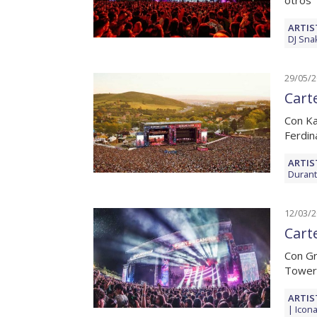
otros
ARTIS
DJ Sna
29/05/
Cart
Con Ka
Ferdin
ARTIS
Duran
12/03/
Cart
Con Gr
Towers
ARTIS
Icon