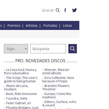
es
Premios
Artistas
Portadas
Listas
PRO. NOVEDADES DISCOS
La Casa Azul, Fauna y
Weezer, Weezer
flora subacuática
(Gold album)
The Script, The user's
Ezra Collective, Here
guide to being human
because of hope
Álvaro de Luna,
Brandon Flowers,
Azulejos
Thrasher
Beck, Ride lonesome
Europe, Come this
madness
Toundra, Siete
Editors, Surface, echo
Peter Gabriel, o/i
& sound
Phoebe Bridgers, Lost