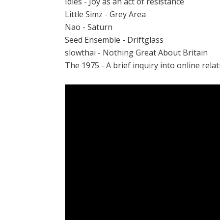
Idles - Joy as an act of resistance
Little Simz - Grey Area
Nao - Saturn
Seed Ensemble - Driftglass
slowthai - Nothing Great About Britain
The 1975 - A brief inquiry into online rela