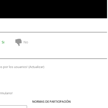
Si
No
s por los usuarios!
(
Actualizar
)
ormulario!
NORMAS DE PARTICIPACIÓN