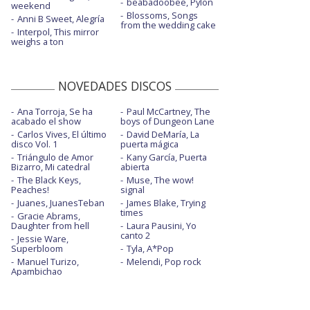
beabadoobee, Pylon
weekend
Blossoms, Songs
Anni B Sweet, Alegría
from the wedding cake
Interpol, This mirror
weighs a ton
NOVEDADES DISCOS
Ana Torroja, Se ha
Paul McCartney, The
acabado el show
boys of Dungeon Lane
Carlos Vives, El último
David DeMaría, La
disco Vol. 1
puerta mágica
Triángulo de Amor
Kany García, Puerta
Bizarro, Mi catedral
abierta
The Black Keys,
Muse, The wow!
Peaches!
signal
Juanes, JuanesTeban
James Blake, Trying
times
Gracie Abrams,
Daughter from hell
Laura Pausini, Yo
canto 2
Jessie Ware,
Superbloom
Tyla, A*Pop
Manuel Turizo,
Melendi, Pop rock
Apambichao