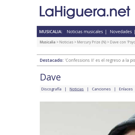
MUSICALIA:
Noticias musicales
Novedades
Musicalia
>
Noticias
>
Mercury Prize
(
N
) > Dave con 'Psy
Destacado:
'Confessions II' es el regreso a la 
Dave
Discografía
Noticias
Canciones
Enlaces