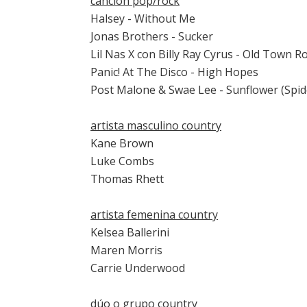
canción pop/rock
Halsey - Without Me
Jonas Brothers - Sucker
Lil Nas X con Billy Ray Cyrus - Old Town R
Panic! At The Disco - High Hopes
Post Malone & Swae Lee - Sunflower (Spid
artista masculino country
Kane Brown
Luke Combs
Thomas Rhett
artista femenina country
Kelsea Ballerini
Maren Morris
Carrie Underwood
dúo o grupo country