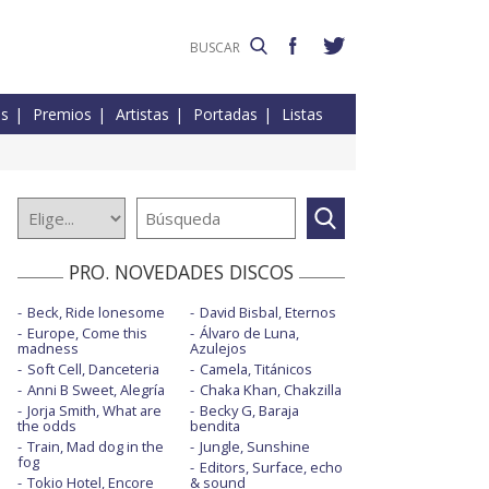
es
Premios
Artistas
Portadas
Listas
PRO. NOVEDADES DISCOS
Beck, Ride lonesome
David Bisbal, Eternos
Europe, Come this
Álvaro de Luna,
madness
Azulejos
Soft Cell, Danceteria
Camela, Titánicos
Anni B Sweet, Alegría
Chaka Khan, Chakzilla
Jorja Smith, What are
Becky G, Baraja
the odds
bendita
Train, Mad dog in the
Jungle, Sunshine
fog
Editors, Surface, echo
Tokio Hotel, Encore
& sound