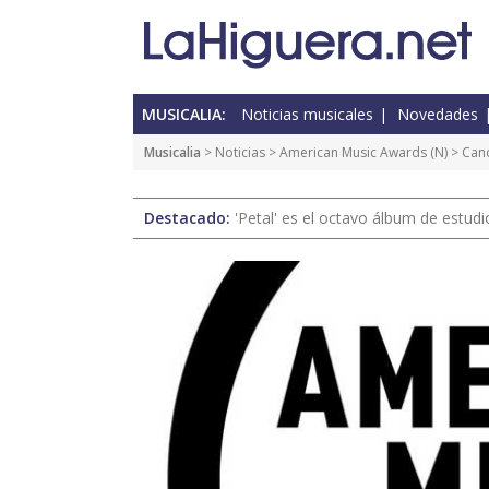
MUSICALIA:
Noticias musicales
Novedades
Musicalia
>
Noticias
>
American Music Awards
(
N
) > Ca
Destacado:
'Petal' es el octavo álbum de estud