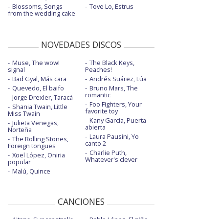
Blossoms, Songs
Tove Lo, Estrus
from the wedding cake
NOVEDADES DISCOS
Muse, The wow!
The Black Keys,
signal
Peaches!
Bad Gyal, Más cara
Andrés Suárez, Lúa
Quevedo, El baifo
Bruno Mars, The
romantic
Jorge Drexler, Taracá
Foo Fighters, Your
Shania Twain, Little
favorite toy
Miss Twain
Kany García, Puerta
Julieta Venegas,
abierta
Norteña
Laura Pausini, Yo
The Rolling Stones,
canto 2
Foreign tongues
Charlie Puth,
Xoel López, Oniria
Whatever's clever
popular
Malú, Quince
CANCIONES