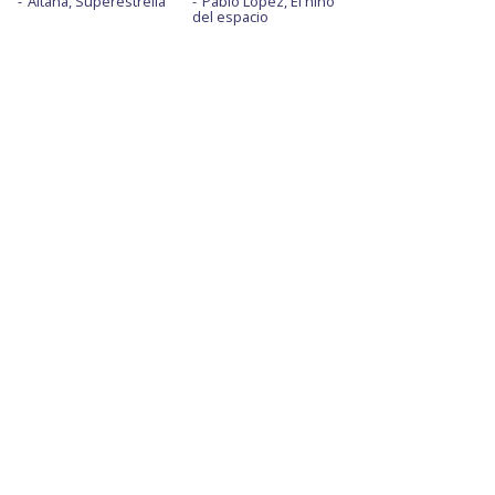
Aitana, Superestrella
Pablo López, El niño
del espacio