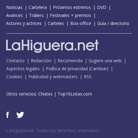
Noticias
Cartelera
Próximos estrenos
DVD
Avances
Tráilers
Festivales + premios
Actores y actrices
Carteles
Box-office
Guía / directorio
Contacto
Redacción
Recomienda
Sugiere una web
Aspectos legales
Política de privacidad
(
Cambiar
)
Cookies
Publicidad y webmasters
RSS
Otros servicios:
Chistes
|
Top10Listas.com
LaHiguera.net. Todos los derechos reservados