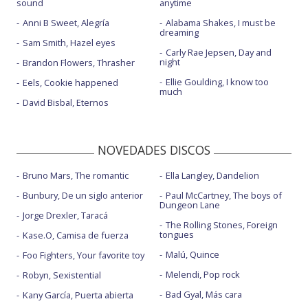
sound
anytime
Anni B Sweet, Alegría
Alabama Shakes, I must be
dreaming
Sam Smith, Hazel eyes
Carly Rae Jepsen, Day and
night
Brandon Flowers, Thrasher
Ellie Goulding, I know too
Eels, Cookie happened
much
David Bisbal, Eternos
NOVEDADES DISCOS
Bruno Mars, The romantic
Ella Langley, Dandelion
Bunbury, De un siglo anterior
Paul McCartney, The boys of
Dungeon Lane
Jorge Drexler, Taracá
The Rolling Stones, Foreign
tongues
Kase.O, Camisa de fuerza
Malú, Quince
Foo Fighters, Your favorite toy
Melendi, Pop rock
Robyn, Sexistential
Bad Gyal, Más cara
Kany García, Puerta abierta