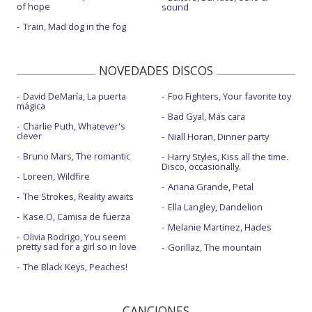
of hope
sound
Train, Mad dog in the fog
NOVEDADES DISCOS
David DeMaría, La puerta
Foo Fighters, Your favorite toy
mágica
Bad Gyal, Más cara
Charlie Puth, Whatever's
clever
Niall Horan, Dinner party
Bruno Mars, The romantic
Harry Styles, Kiss all the time.
Disco, occasionally.
Loreen, Wildfire
Ariana Grande, Petal
The Strokes, Reality awaits
Ella Langley, Dandelion
Kase.O, Camisa de fuerza
Melanie Martinez, Hades
Olivia Rodrigo, You seem
pretty sad for a girl so in love
Gorillaz, The mountain
The Black Keys, Peaches!
CANCIONES