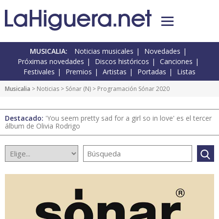
MUSICALIA:
Noticias musicales
Novedades
Próximas novedades
Discos históricos
Canciones
Festivales
Premios
Artistas
Portadas
Listas
Musicalia
>
Noticias
>
Sónar
(
N
) > Programación Sónar 2020
Destacado:
'You seem pretty sad for a girl so in love' es el tercer
álbum de Olivia Rodrigo