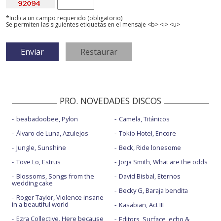
*Indica un campo requerido (obligatorio)
Se permiten las siguientes etiquetas en el mensaje <b> <i> <u>
PRO. NOVEDADES DISCOS
beabadoobee, Pylon
Camela, Titánicos
Álvaro de Luna, Azulejos
Tokio Hotel, Encore
Jungle, Sunshine
Beck, Ride lonesome
Tove Lo, Estrus
Jorja Smith, What are the odds
Blossoms, Songs from the
David Bisbal, Eternos
wedding cake
Becky G, Baraja bendita
Roger Taylor, Violence insane
in a beautiful world
Kasabian, Act III
Ezra Collective, Here because
Editors, Surface, echo &