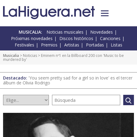
MUSICALIA:
Noticias musicales
Novedades
Próximas novedades
Discos históricos
Canciones
Festivales
Premios
Artistas
Portadas
Listas
Musicalia
>
Noticias
> Eminem nº1 en la Billboard 200 con 'Music to be
murdered by'
Destacado:
'You seem pretty sad for a girl so in love' es el tercer
álbum de Olivia Rodrigo