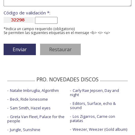
Código de validación *:
*Indica un campo requerido (obligatorio)
Se permiten las siguientes etiquetas en el mensaje <b> <i> <u>
PRO. NOVEDADES DISCOS
Natalie Imbruglia, Algorithm
Carly Rae Jepsen, Day and
night
Beck, Ride lonesome
Editors, Surface, echo &
sound
Sam Smith, Hazel eyes
Los Zigarros, Carne con
Greta Van Fleet, Palace for the
patatas
people
Weezer, Weezer (Gold album)
Jungle, Sunshine