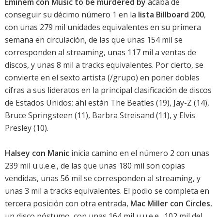
Eminem con Music to be murdered by
acaba de
conseguir su décimo número 1 en la
lista Billboard 200
,
con unas 279 mil unidades equivalentes en su primera
semana en circulación, de las que unas 154 mil se
corresponden al streaming, unas 117 mil a ventas de
discos, y unas 8 mil a tracks equivalentes. Por cierto, se
convierte en el sexto artista (/grupo) en poner dobles
cifras a sus lideratos en la principal clasificación de discos
de Estados Unidos; ahí están The Beatles (19), Jay-Z (14),
Bruce Springsteen (11), Barbra Streisand (11), y Elvis
Presley (10).
Halsey con Manic
inicia camino en el número 2 con unas
239 mil u.u.e.e., de las que unas 180 mil son copias
vendidas, unas 56 mil se corresponden al streaming, y
unas 3 mil a tracks equivalentes. El podio se completa en
tercera posición con otra entrada,
Mac Miller con Circles
,
un disco póstumo, con unas 164 mil u.u.e.e., 102 mil del