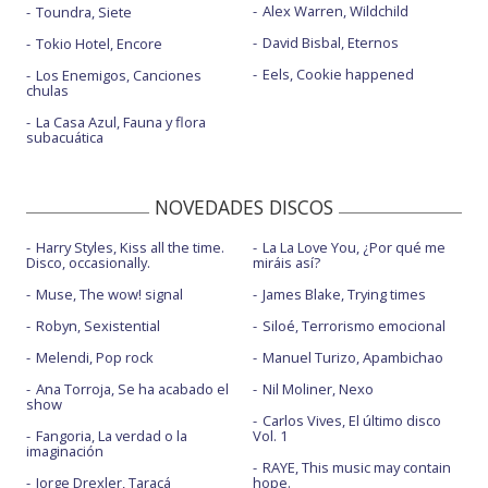
Alex Warren, Wildchild
Toundra, Siete
David Bisbal, Eternos
Tokio Hotel, Encore
Eels, Cookie happened
Los Enemigos, Canciones
chulas
La Casa Azul, Fauna y flora
subacuática
NOVEDADES DISCOS
Harry Styles, Kiss all the time.
La La Love You, ¿Por qué me
Disco, occasionally.
miráis así?
Muse, The wow! signal
James Blake, Trying times
Robyn, Sexistential
Siloé, Terrorismo emocional
Melendi, Pop rock
Manuel Turizo, Apambichao
Ana Torroja, Se ha acabado el
Nil Moliner, Nexo
show
Carlos Vives, El último disco
Fangoria, La verdad o la
Vol. 1
imaginación
RAYE, This music may contain
Jorge Drexler, Taracá
hope.