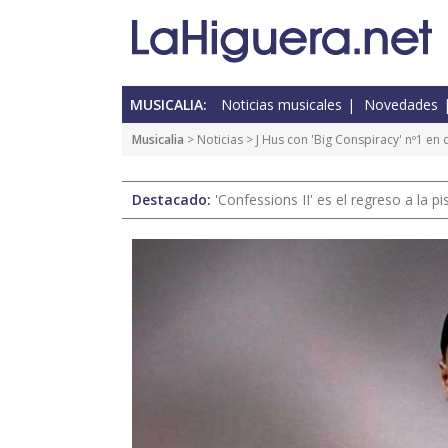
MUSICALIA:
Noticias musicales
Novedades
Musicalia
>
Noticias
> J Hus con 'Big Conspiracy' nº1 en 
Destacado:
'Confessions II' es el regreso a la 