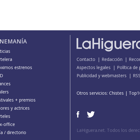
INEMANÍA
icias
telera
Contacto
Redacción
Reco
óximos estrenos
Aspectos legales
Política de
D
Publicidad y webmasters
RS
ances
ilers
Otros servicios:
Chistes
|
Top1
stivales + premios
ores y actrices
teles
x-office
LaHiguera.net. Todos los dere
a / directorio