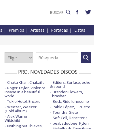
es
Premios
Artistas
Portadas
Listas
PRO. NOVEDADES DISCOS
Chaka Khan, Chakzilla
Editors, Surface, echo
& sound
Roger Taylor, Violence
insane in a beautiful
Brandon Flowers,
world
Thrasher
Tokio Hotel, Encore
Beck, Ride lonesome
Weezer, Weezer
Pablo López, El cuatro
(Gold album)
Toundra, Siete
Alex Warren,
Soft Cell, Danceteria
Wildchild
beabadoobee, Pylon
Nothing but Thieves,
Nickelback, Everything