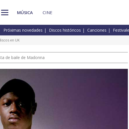
MÚSICA
CINE
Próximas novedades
Discos históricos
Canciones
Festival
discos en UK
pista de baile de Madonna