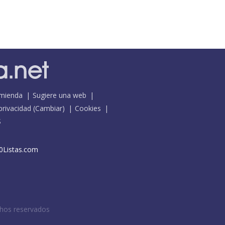
mienda
Sugiere una web
 privacidad
(
Cambiar
)
Cookies
S
0Listas.com
chos reservados