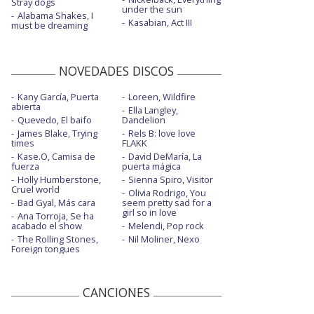
Stray dogs
under the sun
Alabama Shakes, I
Kasabian, Act III
must be dreaming
NOVEDADES DISCOS
Kany García, Puerta
Loreen, Wildfire
abierta
Ella Langley,
Quevedo, El baifo
Dandelion
James Blake, Trying
Rels B: love love
times
FLAKK
Kase.O, Camisa de
David DeMaría, La
fuerza
puerta mágica
Holly Humberstone,
Sienna Spiro, Visitor
Cruel world
Olivia Rodrigo, You
Bad Gyal, Más cara
seem pretty sad for a
girl so in love
Ana Torroja, Se ha
acabado el show
Melendi, Pop rock
The Rolling Stones,
Nil Moliner, Nexo
Foreign tongues
CANCIONES