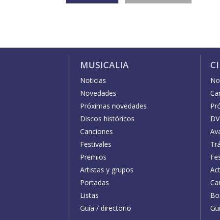
MUSICALIA
C
Noticias
Not
Novedades
Car
Próximas novedades
Pr
Discos históricos
DV
Canciones
Av
Festivales
Trá
Premios
Fe
Artistas y grupos
Act
Portadas
Car
Listas
Bo
Guía / directorio
Guí