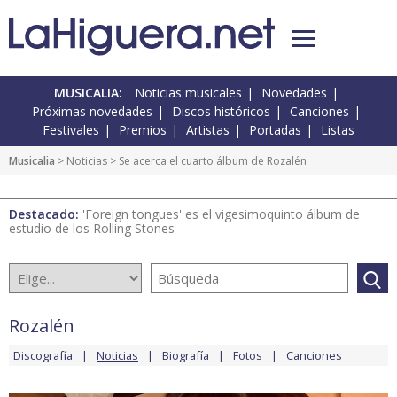
MUSICALIA:
Noticias musicales
Novedades
Próximas novedades
Discos históricos
Canciones
Festivales
Premios
Artistas
Portadas
Listas
Musicalia
>
Noticias
> Se acerca el cuarto álbum de Rozalén
Destacado:
'Foreign tongues' es el vigesimoquinto álbum de
estudio de los Rolling Stones
Rozalén
Discografía
Noticias
Biografía
Fotos
Canciones