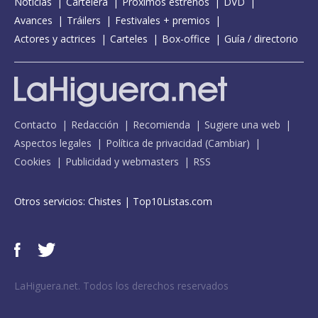
Noticias
Cartelera
Próximos estrenos
DVD
Avances
Tráilers
Festivales + premios
Actores y actrices
Carteles
Box-office
Guía / directorio
Contacto
Redacción
Recomienda
Sugiere una web
Aspectos legales
Política de privacidad
(
Cambiar
)
Cookies
Publicidad y webmasters
RSS
Otros servicios:
Chistes
|
Top10Listas.com
LaHiguera.net. Todos los derechos reservados