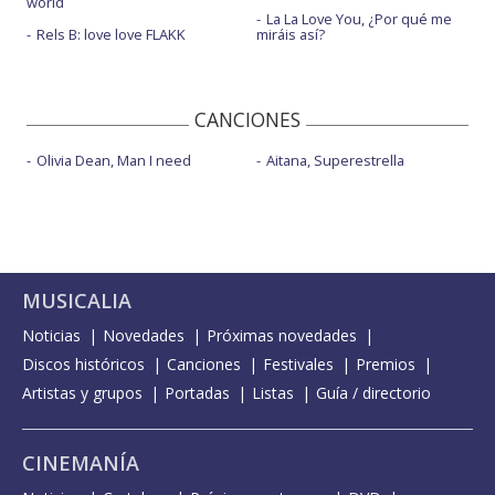
world
La La Love You, ¿Por qué me
Rels B: love love FLAKK
miráis así?
CANCIONES
Olivia Dean, Man I need
Aitana, Superestrella
MUSICALIA
Noticias
Novedades
Próximas novedades
Discos históricos
Canciones
Festivales
Premios
Artistas y grupos
Portadas
Listas
Guía / directorio
CINEMANÍA