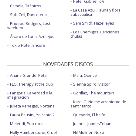
Peter Gabriel, o/i
Camela, Titánicos
La Casa Azul, Fauna y flora
subacuática
Soft Cell, Danceteria
Sam Smith, Hazel eyes
Phoebe Bridgers, Lost
weekend
Los Enemigos, Canciones
chulas
Álvaro de Luna, Azulejos
Tokio Hotel, Encore
NOVEDADES DISCOS
Ariana Grande, Petal
Malú, Quince
FLO, Therapy at the club
Sienna Spiro, Visitor
Fangoria, La verdad o la
Gorillaz, The mountain
imaginación
Karol G, No me arrepiento de
Julieta Venegas, Norteña
sentir tanto
Laura Pausini, Yo canto 2
Quevedo, El baifo
Melendi, Pop rock
Juanes, JuanesTeban
Holly Humberstone, Cruel
Nil Moliner, Nexo