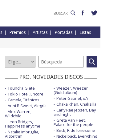
es
Premios
Artistas
Portadas
Listas
PRO. NOVEDADES DISCOS
Toundra, Siete
Weezer, Weezer
(Gold album)
Tokio Hotel, Encore
Peter Gabriel, o/i
Camela, Titánicos
Chaka Khan, Chakzilla
Anni B Sweet, Alegría
Carly Rae Jepsen, Day
Alex Warren,
and night
Wildchild
Greta Van Fleet,
Leon Bridges,
Palace for the people
Happiness anytime
Beck, Ride lonesome
Natalie Imbruglia,
Algorithm
Nickelback, Everything