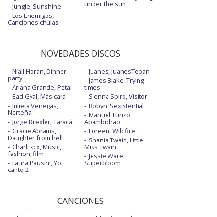
under the sun
Jungle, Sunshine
Los Enemigos,
Canciones chulas
NOVEDADES DISCOS
Niall Horan, Dinner
Juanes, JuanesTeban
party
James Blake, Trying
Ariana Grande, Petal
times
Bad Gyal, Más cara
Sienna Spiro, Visitor
Julieta Venegas,
Robyn, Sexistential
Norteña
Manuel Turizo,
Jorge Drexler, Taracá
Apambichao
Gracie Abrams,
Loreen, Wildfire
Daughter from hell
Shania Twain, Little
Charli xcx, Music,
Miss Twain
fashion, film
Jessie Ware,
Laura Pausini, Yo
Superbloom
canto 2
CANCIONES