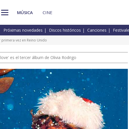
MÚSICA
CINE
Próximas novedades
Discos históricos
Canciones
Festival
r primera vez en Reino Unido
 love' es el tercer álbum de Olivia Rodrigo