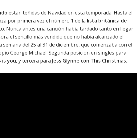
nido
están teñidas de Navidad en esta temporada. Hasta el
nza por primera vez el número 1 de la
lista británica de
to. Nunca antes una canción había tardado tanto en llegar
hora el sencillo más vendido que no había alcanzado el
 la semana del 25 al 31 de diciembre, que comenzaba con el
propio George Michael. Segunda posición en singles para
 is you
, y tercera para
Jess Glynne con This Christmas
.