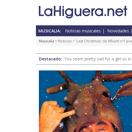
MUSICALIA:
Noticias musicales
Novedades
Musicalia
>
Noticias
> 'Last Christmas' de Wham! nº1 po
Destacado:
'You seem pretty sad for a girl so in