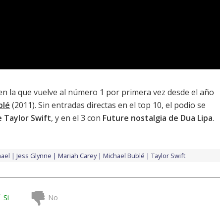
 en la que vuelve al número 1 por primera vez desde el año
blé
(2011). Sin entradas directas en el top 10, el podio se
 Taylor Swift
, y en el 3 con
Future nostalgia de Dua Lipa
.
ael
Jess Glynne
Mariah Carey
Michael Bublé
Taylor Swift
Si
No