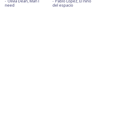
Olivia Dean, Man I
Pablo López, El niño
need
del espacio