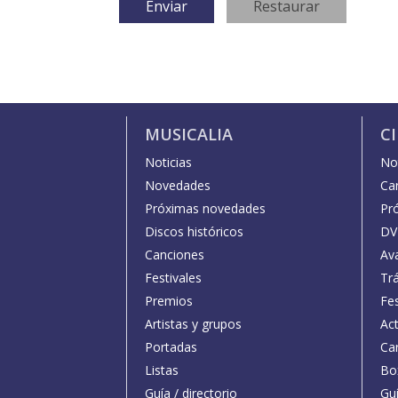
MUSICALIA
C
Noticias
Not
Novedades
Car
Próximas novedades
Pr
Discos históricos
DV
Canciones
Av
Festivales
Trá
Premios
Fe
Artistas y grupos
Act
Portadas
Car
Listas
Bo
Guía / directorio
Guí