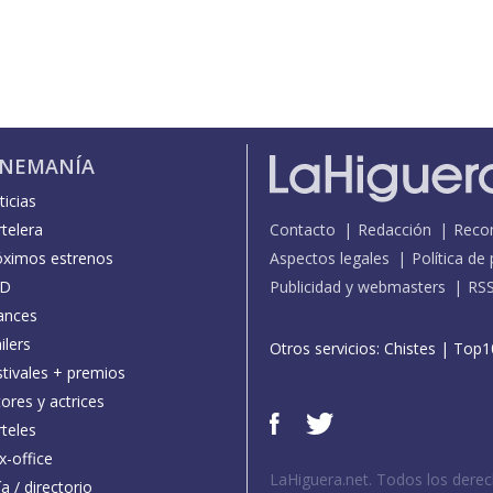
INEMANÍA
icias
telera
Contacto
Redacción
Reco
óximos estrenos
Aspectos legales
Política de
D
Publicidad y webmasters
RS
ances
ilers
Otros servicios:
Chistes
|
Top1
stivales + premios
ores y actrices
teles
x-office
LaHiguera.net. Todos los dere
a / directorio