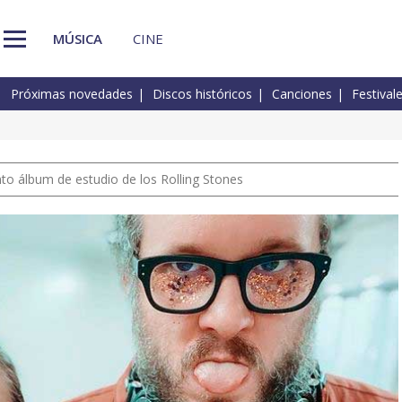
MÚSICA
CINE
Próximas novedades
Discos históricos
Canciones
Festival
nto álbum de estudio de los Rolling Stones