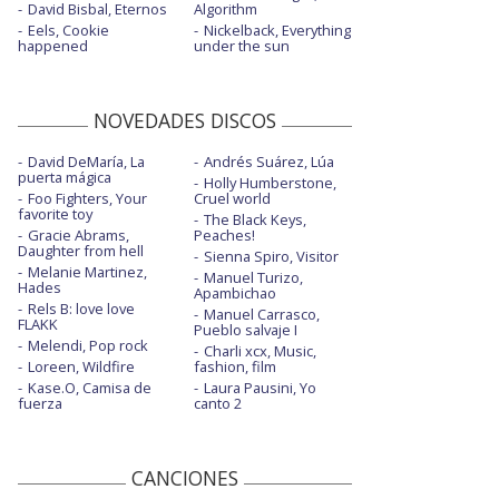
David Bisbal, Eternos
Algorithm
Eels, Cookie
Nickelback, Everything
happened
under the sun
NOVEDADES DISCOS
David DeMaría, La
Andrés Suárez, Lúa
puerta mágica
Holly Humberstone,
Foo Fighters, Your
Cruel world
favorite toy
The Black Keys,
Gracie Abrams,
Peaches!
Daughter from hell
Sienna Spiro, Visitor
Melanie Martinez,
Manuel Turizo,
Hades
Apambichao
Rels B: love love
Manuel Carrasco,
FLAKK
Pueblo salvaje I
Melendi, Pop rock
Charli xcx, Music,
Loreen, Wildfire
fashion, film
Kase.O, Camisa de
Laura Pausini, Yo
fuerza
canto 2
CANCIONES