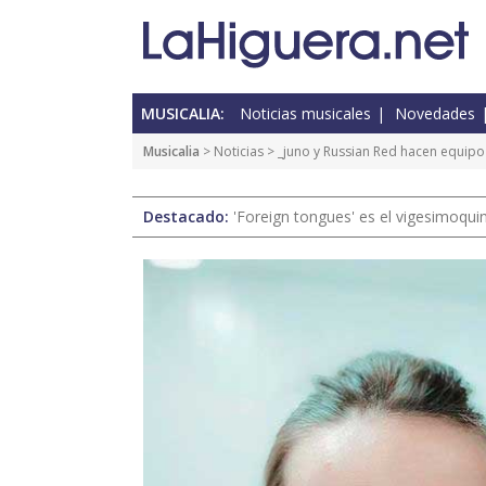
MUSICALIA:
Noticias musicales
Novedades
Musicalia
>
Noticias
> _juno y Russian Red hacen equipo
Destacado:
'Foreign tongues' es el vigesimoqui