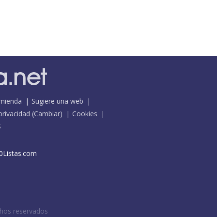
mienda
Sugiere una web
 privacidad
(
Cambiar
)
Cookies
S
0Listas.com
chos reservados