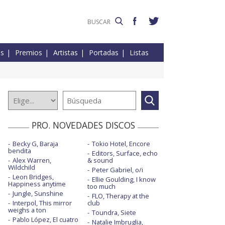
es
Premios
Artistas
Portadas
Listas
PRO. NOVEDADES DISCOS
Becky G, Baraja
Tokio Hotel, Encore
bendita
Editors, Surface, echo
Alex Warren,
& sound
Wildchild
Peter Gabriel, o/i
Leon Bridges,
Ellie Goulding, I know
Happiness anytime
too much
Jungle, Sunshine
FLO, Therapy at the
Interpol, This mirror
club
weighs a ton
Toundra, Siete
Pablo López, El cuatro
Natalie Imbruglia,