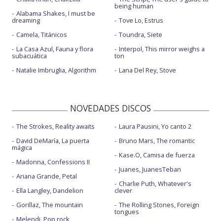
being human
Alabama Shakes, I must be
dreaming
Tove Lo, Estrus
Camela, Titánicos
Toundra, Siete
La Casa Azul, Fauna y flora
Interpol, This mirror weighs a
subacuática
ton
Natalie Imbruglia, Algorithm
Lana Del Rey, Stove
NOVEDADES DISCOS
The Strokes, Reality awaits
Laura Pausini, Yo canto 2
David DeMaría, La puerta
Bruno Mars, The romantic
mágica
Kase.O, Camisa de fuerza
Madonna, Confessions II
Juanes, JuanesTeban
Ariana Grande, Petal
Charlie Puth, Whatever's
Ella Langley, Dandelion
clever
Gorillaz, The mountain
The Rolling Stones, Foreign
tongues
Melendi, Pop rock