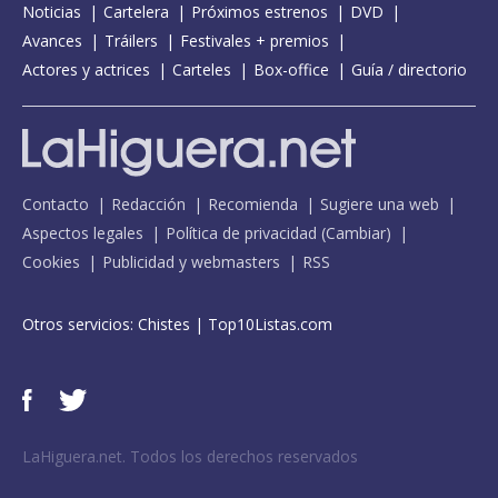
Noticias
Cartelera
Próximos estrenos
DVD
Avances
Tráilers
Festivales + premios
Actores y actrices
Carteles
Box-office
Guía / directorio
Contacto
Redacción
Recomienda
Sugiere una web
Aspectos legales
Política de privacidad
(
Cambiar
)
Cookies
Publicidad y webmasters
RSS
Otros servicios:
Chistes
|
Top10Listas.com
LaHiguera.net. Todos los derechos reservados