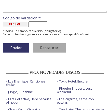
Código de validación *:
*Indica un campo requerido (obligatorio)
Se permiten las siguientes etiquetas en el mensaje <b> <i> <u>
PRO. NOVEDADES DISCOS
Los Enemigos, Canciones
Tokio Hotel, Encore
chulas
Phoebe Bridgers, Lost
Jungle, Sunshine
weekend
Ezra Collective, Here because
Los Zigarros, Carne con
of hope
patatas
Chaka Khan, Chakzilla
The Script, The user's guide to