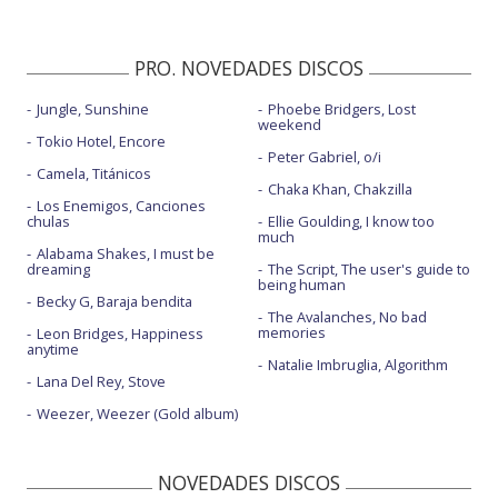
PRO. NOVEDADES DISCOS
Jungle, Sunshine
Phoebe Bridgers, Lost
weekend
Tokio Hotel, Encore
Peter Gabriel, o/i
Camela, Titánicos
Chaka Khan, Chakzilla
Los Enemigos, Canciones
chulas
Ellie Goulding, I know too
much
Alabama Shakes, I must be
dreaming
The Script, The user's guide to
being human
Becky G, Baraja bendita
The Avalanches, No bad
memories
Leon Bridges, Happiness
anytime
Natalie Imbruglia, Algorithm
Lana Del Rey, Stove
Weezer, Weezer (Gold album)
NOVEDADES DISCOS