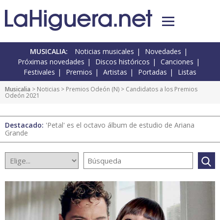
MUSICALIA:
Noticias musicales
Novedades
Próximas novedades
Discos históricos
Canciones
Festivales
Premios
Artistas
Portadas
Listas
Musicalia
>
Noticias
>
Premios Odeón
(
N
) > Candidatos a los Premios
Odeón 2021
Destacado:
'Petal' es el octavo álbum de estudio de Ariana
Grande