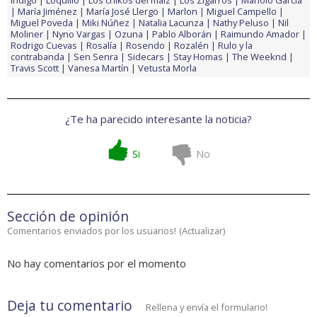
Indigo
Loquillo
Los chikos del maíz
Los Zigarros
Manolo García
María Jiménez
María José Llergo
Marlon
Miguel Campello
Miguel Poveda
Miki Núñez
Natalia Lacunza
Nathy Peluso
Nil
Moliner
Nyno Vargas
Ozuna
Pablo Alborán
Raimundo Amador
Rodrigo Cuevas
Rosalía
Rosendo
Rozalén
Rulo y la
contrabanda
Sen Senra
Sidecars
Stay Homas
The Weeknd
Travis Scott
Vanesa Martín
Vetusta Morla
¿Te ha parecido interesante la noticia?
Si
No
Sección de opinión
Comentarios enviados por los usuarios!
(
Actualizar
)
No hay comentarios por el momento
Deja tu comentario
Rellena y envía el formulario!