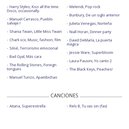
Harry Styles, Kiss all the time.
Melendi, Pop rock
Disco, occasionally.
Bunbury, De un siglo anterior
Manuel Carrasco, Pueblo
salvaje I
Julieta Venegas, Norteña
Shania Twain, Little Miss Twain
Niall Horan, Dinner party
Charli xcx, Music, fashion, film
David DeMaría, La puerta
mágica
Siloé, Terrorismo emocional
Jessie Ware, Superbloom
Bad Gyal, Más cara
Laura Pausini, Yo canto 2
The Rolling Stones, Foreign
tongues
The Black Keys, Peaches!
Manuel Turizo, Apambichao
CANCIONES
Aitana, Superestrella
Rels B, Tu vas sin (fav)