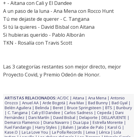
+ - Aitana con Cali y El Dandee
A un paso de la luna - Ana Mena con Rocco Hunt
Tú me dejaste de querer - C. Tangana
Si tú la quieres - David Bisbal con Aitana
Si hubieras querido - Pablo Alborán
TKN - Rosalía con Travis Scott
Las 3 categorías restantes son mejor directo, mejor
Proyecto Covid, y Premio Odeón de Honor.
ARTISTAS RELACIONADOS:
AC/DC
Aitana
Ana Mena
Antonio
Orozco
Anuel AA
Arde Bogotá
Ava Max
Bad Bunny
Bad Gyal
Belén Aguilera
Belinda
Beret
Bruce Springsteen
BTS
Bunbury
C. Tangana
Cali y El Dandee
Carlos Sadness
Cepeda
Dani
Fernández
Dani Martín
David Bisbal
Delaporte
DELLAFUENTE
Demarco Flamenco
Diana Navarro
Dua Lipa
Estrella Morente
Fuel Fandango
Harry Styles
J Balvin
Jarabe de Palo
Karol G
Kase.O
La La Love You
La Polla Records
Leiva
Lérica
Lola