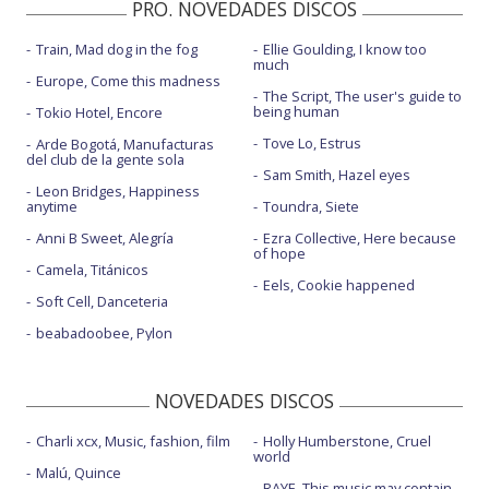
PRO. NOVEDADES DISCOS
Train, Mad dog in the fog
Ellie Goulding, I know too
much
Europe, Come this madness
The Script, The user's guide to
being human
Tokio Hotel, Encore
Tove Lo, Estrus
Arde Bogotá, Manufacturas
del club de la gente sola
Sam Smith, Hazel eyes
Leon Bridges, Happiness
anytime
Toundra, Siete
Anni B Sweet, Alegría
Ezra Collective, Here because
of hope
Camela, Titánicos
Eels, Cookie happened
Soft Cell, Danceteria
beabadoobee, Pylon
NOVEDADES DISCOS
Charli xcx, Music, fashion, film
Holly Humberstone, Cruel
world
Malú, Quince
RAYE, This music may contain