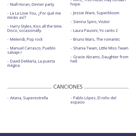
hope.
Niall Horan, Dinner party
Jessie Ware, Superbloom
La La Love You, ¿Por qué me
miráis así?
Sienna Spiro, Visitor
Harry Styles, Kiss all the time.
Disco, occasionally.
Laura Pausini, Yo canto 2
Melendi, Pop rock
Bruno Mars, The romantic
Manuel Carrasco, Pueblo
Shania Twain, Little Miss Twain
salvaje I
Gracie Abrams, Daughter from
David DeMaría, La puerta
hell
mágica
CANCIONES
Aitana, Superestrella
Pablo López, El niño del
espacio