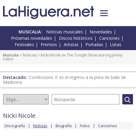
MUSICALIA:
Noticias musicales
Novedades
Próximas novedades
Discos históricos
Canciones
Festivales
Premios
Artistas
Portadas
Listas
Musicalia
>
Noticias
> Nicki Nicole en The Tonight Show starring Jimmy
Fallon
Destacado:
'Confessions II' es el regreso a la pista de baile de
Madonna
Nicki Nicole
Discografía
Noticias
Biografía
Fotos
Canciones