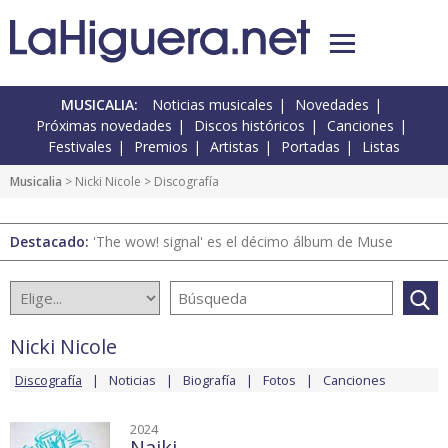
MUSICALIA:
Noticias musicales
Novedades
Próximas novedades
Discos históricos
Canciones
Festivales
Premios
Artistas
Portadas
Listas
Musicalia
>
Nicki Nicole
> Discografía
Destacado:
'The wow! signal' es el décimo álbum de Muse
Nicki Nicole
Discografía
Noticias
Biografía
Fotos
Canciones
2024
Naiki