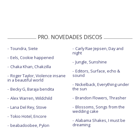
PRO. NOVEDADES DISCOS
Toundra, Siete
Carly Rae Jepsen, Day and
night
Eels, Cookie happened
Jungle, Sunshine
Chaka Khan, Chakzilla
Editors, Surface, echo &
sound
Roger Taylor, Violence insane
in a beautiful world
Nickelback, Everything under
the sun
Becky G, Baraja bendita
Brandon Flowers, Thrasher
Alex Warren, Wildchild
Blossoms, Songs from the
Lana Del Rey, Stove
wedding cake
Tokio Hotel, Encore
Alabama Shakes, I must be
dreaming
beabadoobee, Pylon