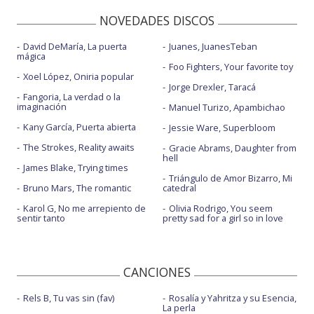
NOVEDADES DISCOS
David DeMaría, La puerta
Juanes, JuanesTeban
mágica
Foo Fighters, Your favorite toy
Xoel López, Oniria popular
Jorge Drexler, Taracá
Fangoria, La verdad o la
imaginación
Manuel Turizo, Apambichao
Kany García, Puerta abierta
Jessie Ware, Superbloom
The Strokes, Reality awaits
Gracie Abrams, Daughter from
hell
James Blake, Trying times
Triángulo de Amor Bizarro, Mi
Bruno Mars, The romantic
catedral
Karol G, No me arrepiento de
Olivia Rodrigo, You seem
sentir tanto
pretty sad for a girl so in love
CANCIONES
Rels B, Tu vas sin (fav)
Rosalía y Yahritza y su Esencia,
La perla