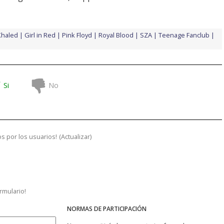
Khaled
Girl in Red
Pink Floyd
Royal Blood
SZA
Teenage Fanclub
Si
No
s por los usuarios!
(
Actualizar
)
ormulario!
NORMAS DE PARTICIPACIÓN