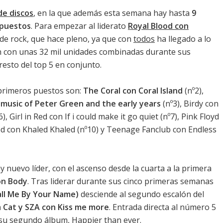
 de discos
, en la que además esta semana hay hasta
9
 puestos
. Para empezar al liderato
Royal Blood con
o de rock, que hace pleno, ya que con
todos
ha llegado a lo
ión con unas 32 mil unidades combinadas durante sus
resto del top 5 en conjunto.
1 primeros puestos son:
The Coral con Coral Island
(nº2),
music of Peter Green and the early years
(nº3),
Birdy con
6),
Girl in Red con If i could make it go quiet
(nº7),
Pink Floyd
ed con Khaled Khaled
(nº10) y
Teenage Fanclub con Endless
 nuevo líder, con el ascenso desde la cuarta a la primera
on Body
. Tras liderar durante sus cinco primeras semanas
all Me By Your Name)
desciende al segundo escalón del
 Cat y SZA con Kiss me more
. Entrada directa al número 5
 su segundo álbum,
Happier than ever
.