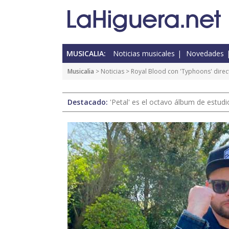
MUSICALIA:
Noticias musicales
Novedades
Musicalia
>
Noticias
> Royal Blood con 'Typhoons' direct
Destacado:
'Petal' es el octavo álbum de estud