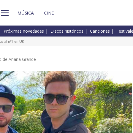
MÚSICA
CINE
Próximas novedades
Discos históricos
Canciones
Festival
o al nº1 en UK
io de Ariana Grande