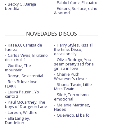
Pablo López, El cuatro
Becky G, Baraja
bendita
Editors, Surface, echo
& sound
NOVEDADES DISCOS
Kase.O, Camisa de
Harry Styles, Kiss all
fuerza
the time. Disco,
occasionally.
Carlos Vives, El último
disco Vol. 1
Olivia Rodrigo, You
seem pretty sad for a
Gorillaz, The
girl so in love
mountain
Charlie Puth,
Robyn, Sexistential
Whatever's clever
Rels B: love love
Shania Twain, Little
FLAKK
Miss Twain
Laura Pausini, Yo
Siloé, Terrorismo
canto 2
emocional
Paul McCartney, The
Melanie Martinez,
boys of Dungeon Lane
Hades
Loreen, Wildfire
Quevedo, El baifo
Ella Langley,
Dandelion