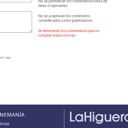
No se permitirán los comentarios fuera de
tema ó injuriantes
No se aceptarán los contenidos
considerados como publicitarios
Se eliminarán los comentarios que no
cumplan estas normas
<i> <u>
INEMANÍA
icias