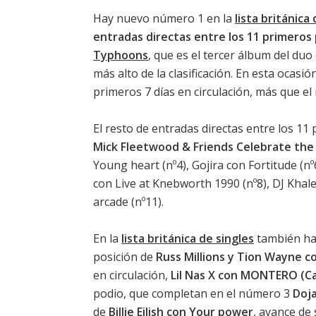
Hay nuevo número 1 en la
lista británica
entradas directas entre los 11 primeros
Typhoons
, que es el tercer álbum del du
más alto de la clasificación. En esta ocas
primeros 7 días en circulación, más que el 
El resto de entradas directas entre los 1
Mick Fleetwood & Friends Celebrate the 
Young heart
(nº4),
Gojira con Fortitude
(nº
con Live at Knebworth 1990
(nº8),
DJ Khal
arcade
(nº11).
En la
lista británica de singles
también hay
posición de
Russ Millions y Tion Wayne c
en circulación,
Lil Nas X con MONTERO (C
podio, que completan en el número 3
Doja
de
Billie Eilish con Your power
, avance de