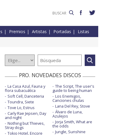
es
Premios
Artistas
Portadas
Listas
PRO. NOVEDADES DISCOS
La Casa Azul, Fauna y
The Script, The user's
flora subacuática
guide to being human
Soft Cell, Danceteria
Los Enemigos,
Canciones chulas
Toundra, Siete
Lana Del Rey, Stove
Tove Lo, Estrus
Álvaro de Luna,
Carly Rae Jepsen, Day
Azulejos
and night
Jorja Smith, What are
Nothing but Thieves,
the odds
Stray dogs
Jungle, Sunshine
Tokio Hotel, Encore