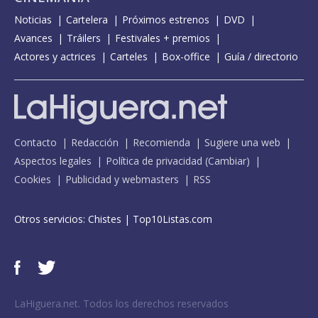
Noticias
Cartelera
Próximos estrenos
DVD
Avances
Tráilers
Festivales + premios
Actores y actrices
Carteles
Box-office
Guía / directorio
Contacto
Redacción
Recomienda
Sugiere una web
Aspectos legales
Política de privacidad
(
Cambiar
)
Cookies
Publicidad y webmasters
RSS
Otros servicios:
Chistes
|
Top10Listas.com
LaHiguera.net. Todos los derechos reservados