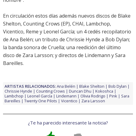
nombre".
En circulación estos días además nuevos discos de
Blake
Shelton
,
Counting Crows
(EP),
CHAI
,
Lambchop
,
Vicentico
,
Reme
y
Leonel García
; un 4 cedés recopilatorio
de
Ana Belén
; un tributo de
Chrissie Hynde a Bob Dylan
;
la
banda sonora de Cruella
; una reedición del último
disco de
Zara Larsson
; y directos de
Lindemann
y
Sara
Bareilles
.
ARTISTAS RELACIONADOS:
Ana Belén
Blake Shelton
Bob Dylan
Chrissie Hynde
Counting Crows
Duncan Dhu
Kokoshca
Lambchop
Leonel García
Lindemann
Olivia Rodrigo
Pink
Sara
Bareilles
Twenty One Pilots
Vicentico
Zara Larsson
¿Te ha parecido interesante la noticia?