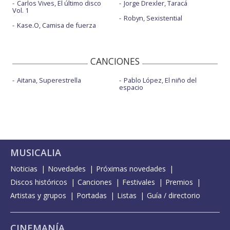
Carlos Vives, El último disco
Jorge Drexler, Taracá
Vol. 1
Robyn, Sexistential
Kase.O, Camisa de fuerza
CANCIONES
Aitana, Superestrella
Pablo López, El niño del
espacio
MUSICALIA
Noticias
Novedades
Próximas novedades
Discos históricos
Canciones
Festivales
Premios
Artistas y grupos
Portadas
Listas
Guía / directorio
CINEMANÍA