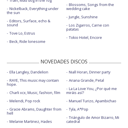
Train, Mad dog in the fog
Blossoms, Songs from the
Nickelback, Everything under
wedding cake
the sun
Jungle, Sunshine
Editors, Surface, echo &
sound
Los Zigarros, Carne con
patatas
Tove Lo, Estrus
Tokio Hotel, Encore
Beck, Ride lonesome
NOVEDADES DISCOS
Ella Langley, Dandelion
Niall Horan, Dinner party
RAYE, This music may contain
Ariana Grande, Petal
hope.
La La Love You, ¿Por qué me
Charli xcx, Music, fashion, film
miráis así?
Melendi, Pop rock
Manuel Turizo, Apambichao
Gracie Abrams, Daughter from
Tyla, A*Pop
hell
Triángulo de Amor Bizarro, Mi
Melanie Martinez, Hades
catedral