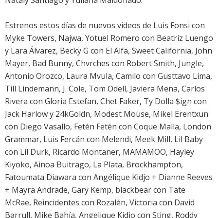
Nataly Santiago y Yuliana Maldonado.
Estrenos estos días de nuevos videos de Luis Fonsi con
Myke Towers, Najwa, Yotuel Romero con Beatriz Luengo
y Lara Álvarez, Becky G con El Alfa, Sweet California, John
Mayer, Bad Bunny, Chvrches con Robert Smith, Jungle,
Antonio Orozco, Laura Mvula, Camilo con Gusttavo Lima,
Till Lindemann, J. Cole, Tom Odell, Javiera Mena, Carlos
Rivera con Gloria Estefan, Chet Faker, Ty Dolla $ign con
Jack Harlow y 24kGoldn, Modest Mouse, Mikel Erentxun
con Diego Vasallo, Fetén Fetén con Coque Malla, London
Grammar, Luis Fercán con Melendi, Meek Mill, Lil Baby
con Lil Durk, Ricardo Montaner, MAMAMOO, Hayley
Kiyoko, Ainoa Buitrago, La Plata, Brockhampton,
Fatoumata Diawara con Angélique Kidjo + Dianne Reeves
+ Mayra Andrade, Gary Kemp, blackbear con Tate
McRae, Reincidentes con Rozalén, Victoria con David
Barrull, Mike Bahía, Angelique Kidjo con Sting, Roddy