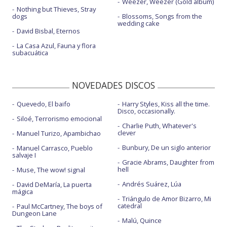
Weezer, Weezer (Gold album)
Nothing but Thieves, Stray
dogs
Blossoms, Songs from the
wedding cake
David Bisbal, Eternos
La Casa Azul, Fauna y flora
subacuática
NOVEDADES DISCOS
Quevedo, El baifo
Harry Styles, Kiss all the time.
Disco, occasionally.
Siloé, Terrorismo emocional
Charlie Puth, Whatever's
clever
Manuel Turizo, Apambichao
Bunbury, De un siglo anterior
Manuel Carrasco, Pueblo
salvaje I
Gracie Abrams, Daughter from
hell
Muse, The wow! signal
Andrés Suárez, Lúa
David DeMaría, La puerta
mágica
Triángulo de Amor Bizarro, Mi
catedral
Paul McCartney, The boys of
Dungeon Lane
Malú, Quince