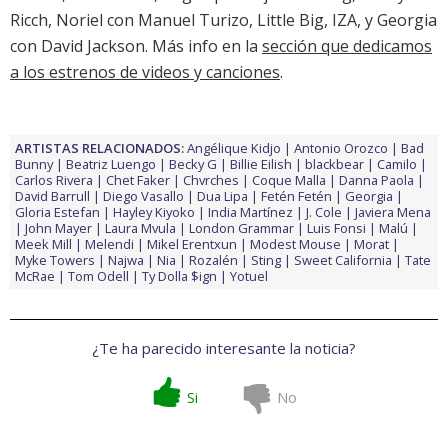
Ricch, Noriel con Manuel Turizo, Little Big, IZA, y Georgia
con David Jackson. Más info en la
sección que dedicamos
a los estrenos de videos y canciones
.
ARTISTAS RELACIONADOS:
Angélique Kidjo
Antonio Orozco
Bad
Bunny
Beatriz Luengo
Becky G
Billie Eilish
blackbear
Camilo
Carlos Rivera
Chet Faker
Chvrches
Coque Malla
Danna Paola
David Barrull
Diego Vasallo
Dua Lipa
Fetén Fetén
Georgia
Gloria Estefan
Hayley Kiyoko
India Martínez
J. Cole
Javiera Mena
John Mayer
Laura Mvula
London Grammar
Luis Fonsi
Malú
Meek Mill
Melendi
Mikel Erentxun
Modest Mouse
Morat
Myke Towers
Najwa
Nia
Rozalén
Sting
Sweet California
Tate
McRae
Tom Odell
Ty Dolla $ign
Yotuel
¿Te ha parecido interesante la noticia?
Si
No