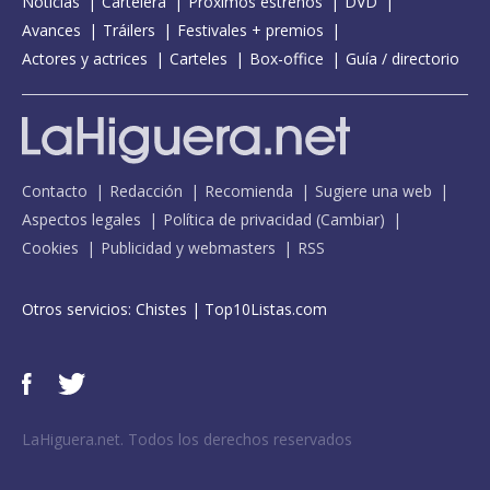
Noticias
Cartelera
Próximos estrenos
DVD
Avances
Tráilers
Festivales + premios
Actores y actrices
Carteles
Box-office
Guía / directorio
Contacto
Redacción
Recomienda
Sugiere una web
Aspectos legales
Política de privacidad
(
Cambiar
)
Cookies
Publicidad y webmasters
RSS
Otros servicios:
Chistes
|
Top10Listas.com
LaHiguera.net. Todos los derechos reservados