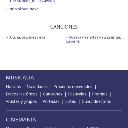
The Strokes, Reality awaits
Nil Moliner, Nexo
CANCIONES
Aitana, Superestrella
Rosalía y Yahritza y su Esencia,
La perla
MUSICALIA
Noticias
Novedades
Próximas novedades
Discos históricos
Canciones
Festivales
Premios
Artistas y grupos
Portadas
Listas
Guía / directorio
CINEMANÍA