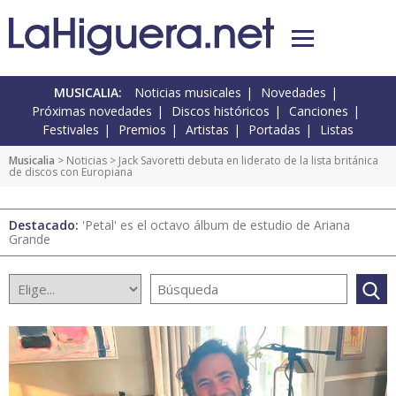
MUSICALIA:
Noticias musicales
Novedades
Próximas novedades
Discos históricos
Canciones
Festivales
Premios
Artistas
Portadas
Listas
Musicalia
>
Noticias
> Jack Savoretti debuta en liderato de la lista británica
de discos con Europiana
Destacado:
'Petal' es el octavo álbum de estudio de Ariana
Grande