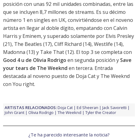
posición con unas 92 mil unidades combinadas, entre las
que se incluyen 8,7 millones de streams. Es su décimo
número 1 en singles en UK, convirtiéndose en el noveno
artista en llegar al doble dígito, empatando con Calvin
Harris y Eminem, y superado solamente por Elvis Presley
(21), The Beatles (17), Cliff Richard (14), Westlife (14),
Madonna (13) y Take That (12). El top 3 se completa con
Good 4 u de Olivia Rodrigo
en segunda posición y
Save
your tears de The Weeknd
en tercera. Entrada
destacada al noveno puesto de
Doja Cat y The Weeknd
con You right
.
ARTISTAS RELACIONADOS:
Doja Cat
Ed Sheeran
Jack Savoretti
John Grant
Olivia Rodrigo
The Weeknd
Tyler the Creator
¿Te ha parecido interesante la noticia?