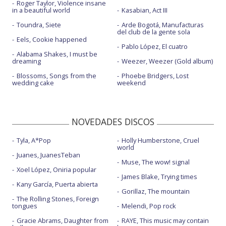
Roger Taylor, Violence insane
in a beautiful world
Kasabian, Act III
Toundra, Siete
Arde Bogotá, Manufacturas
del club de la gente sola
Eels, Cookie happened
Pablo López, El cuatro
Alabama Shakes, I must be
dreaming
Weezer, Weezer (Gold album)
Blossoms, Songs from the
Phoebe Bridgers, Lost
wedding cake
weekend
NOVEDADES DISCOS
Tyla, A*Pop
Holly Humberstone, Cruel
world
Juanes, JuanesTeban
Muse, The wow! signal
Xoel López, Oniria popular
James Blake, Trying times
Kany García, Puerta abierta
Gorillaz, The mountain
The Rolling Stones, Foreign
tongues
Melendi, Pop rock
Gracie Abrams, Daughter from
RAYE, This music may contain