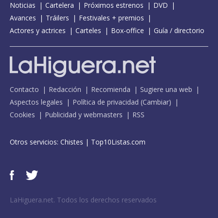
Noticias
Cartelera
Próximos estrenos
DVD
Avances
Tráilers
Festivales + premios
Actores y actrices
Carteles
Box-office
Guía / directorio
Contacto
Redacción
Recomienda
Sugiere una web
Aspectos legales
Política de privacidad
(
Cambiar
)
Cookies
Publicidad y webmasters
RSS
Otros servicios:
Chistes
|
Top10Listas.com
LaHiguera.net. Todos los derechos reservados