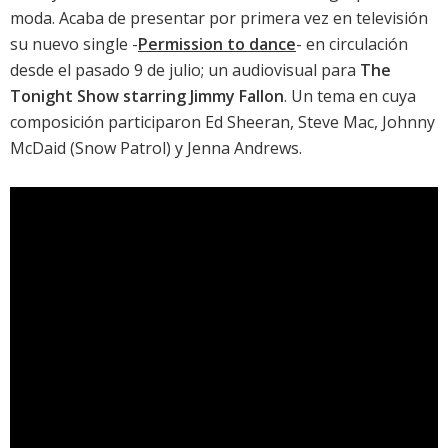
moda. Acaba de presentar por primera vez en televisión
su nuevo single -
Permission to dance
- en circulación
desde el pasado 9 de julio; un audiovisual para
The
Tonight Show starring Jimmy Fallon
. Un tema en cuya
composición participaron Ed Sheeran, Steve Mac, Johnny
McDaid (Snow Patrol) y Jenna Andrews.