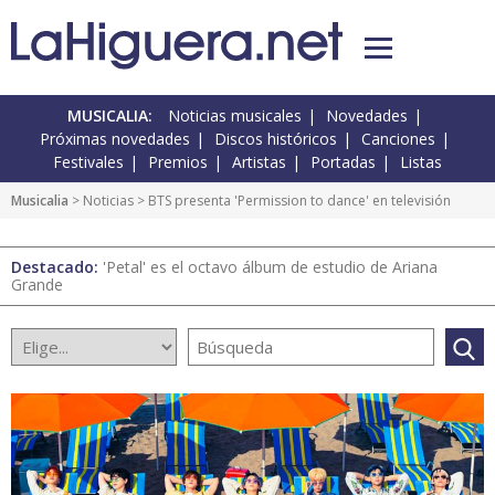
MUSICALIA:
Noticias musicales
Novedades
Próximas novedades
Discos históricos
Canciones
Festivales
Premios
Artistas
Portadas
Listas
Musicalia
>
Noticias
> BTS presenta 'Permission to dance' en televisión
Destacado:
'Petal' es el octavo álbum de estudio de Ariana
Grande