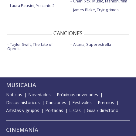
Charli xcx, Music, fashion, film
Laura Pausini, Yo canto 2
James Blake, Trying times
CANCIONES
Taylor Swift, The fate of
Aitana, Superestrella
Ophelia
MUSICALIA
Noticias
Novedades
Próximas novedades
Discos históricos
Canciones
Festivales
Premios
Artistas y grupos
Portadas
Listas
Guía / directorio
CINEMANÍA