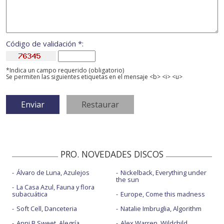
Código de validación *:
*Indica un campo requerido (obligatorio)
Se permiten las siguientes etiquetas en el mensaje <b> <i> <u>
PRO. NOVEDADES DISCOS
Álvaro de Luna, Azulejos
Nickelback, Everything under
the sun
La Casa Azul, Fauna y flora
subacuática
Europe, Come this madness
Soft Cell, Danceteria
Natalie Imbruglia, Algorithm
Anni B Sweet, Alegría
Alex Warren, Wildchild