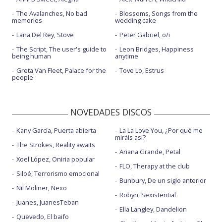
The Avalanches, No bad
Blossoms, Songs from the
memories
wedding cake
Lana Del Rey, Stove
Peter Gabriel, o/i
The Script, The user's guide to
Leon Bridges, Happiness
being human
anytime
Greta Van Fleet, Palace for the
Tove Lo, Estrus
people
NOVEDADES DISCOS
Kany García, Puerta abierta
La La Love You, ¿Por qué me
miráis así?
The Strokes, Reality awaits
Ariana Grande, Petal
Xoel López, Oniria popular
FLO, Therapy at the club
Siloé, Terrorismo emocional
Bunbury, De un siglo anterior
Nil Moliner, Nexo
Robyn, Sexistential
Juanes, JuanesTeban
Ella Langley, Dandelion
Quevedo, El baifo