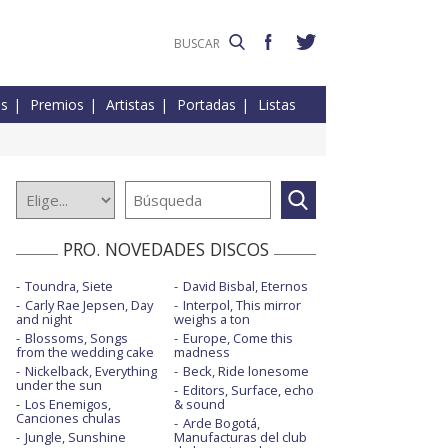
es
Premios
Artistas
Portadas
Listas
PRO. NOVEDADES DISCOS
Toundra, Siete
David Bisbal, Eternos
Carly Rae Jepsen, Day
Interpol, This mirror
and night
weighs a ton
Blossoms, Songs
Europe, Come this
from the wedding cake
madness
Nickelback, Everything
Beck, Ride lonesome
under the sun
Editors, Surface, echo
Los Enemigos,
& sound
Canciones chulas
Arde Bogotá,
Jungle, Sunshine
Manufacturas del club