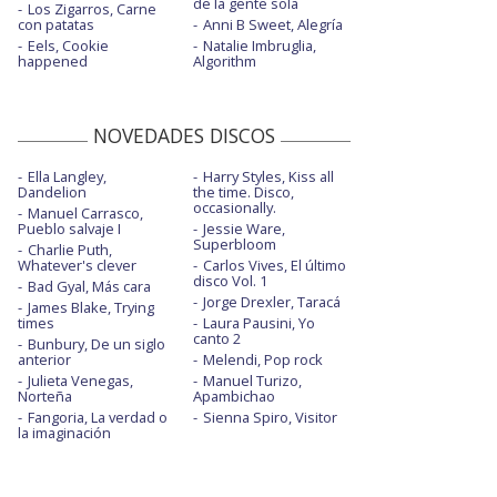
de la gente sola
Los Zigarros, Carne
con patatas
Anni B Sweet, Alegría
Eels, Cookie
Natalie Imbruglia,
happened
Algorithm
NOVEDADES DISCOS
Ella Langley,
Harry Styles, Kiss all
Dandelion
the time. Disco,
occasionally.
Manuel Carrasco,
Pueblo salvaje I
Jessie Ware,
Superbloom
Charlie Puth,
Whatever's clever
Carlos Vives, El último
disco Vol. 1
Bad Gyal, Más cara
Jorge Drexler, Taracá
James Blake, Trying
times
Laura Pausini, Yo
canto 2
Bunbury, De un siglo
anterior
Melendi, Pop rock
Julieta Venegas,
Manuel Turizo,
Norteña
Apambichao
Fangoria, La verdad o
Sienna Spiro, Visitor
la imaginación