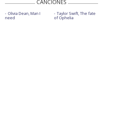
CANCIONES
Olivia Dean, Man I
Taylor Swift, The fate
need
of Ophelia