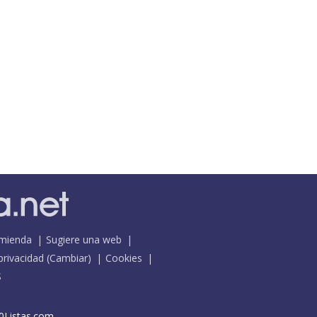
mienda
Sugiere una web
 privacidad
(
Cambiar
)
Cookies
S
0Listas.com