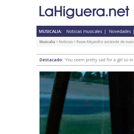
MUSICALIA:
Noticias musicales
Novedades
Musicalia
>
Noticias
> Rauw Alejandro asciende de nuevo
Destacado:
'You seem pretty sad for a girl so in