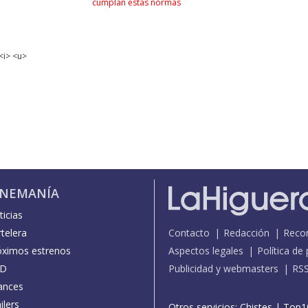
cumplan estas normas
<i> <u>
INEMANÍA
icias
telera
Contacto
Redacción
Reco
óximos estrenos
Aspectos legales
Política de
D
Publicidad y webmasters
RS
ances
ilers
Otros servicios:
Chistes
|
Top1