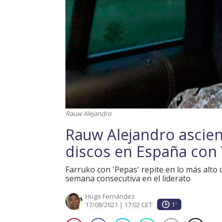
Rauw Alejandro
Rauw Alejandro ascie
discos en España con 
Farruko con 'Pepas' repite en lo más alto 
semana consecutiva en el liderato
Hugo Fernández
17/08/2021 | 17:02 CET
1'