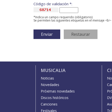
Código de validación *:
*Indica un campo requerido (obligatorio)
Se permiten las siguientes etiquetas en el mensaje <b> 
MUSICALIA
C
Noticias
Not
Novedades
Car
Próximas novedades
Pr
Discos históricos
DV
Canciones
Av
Festivales
Trá