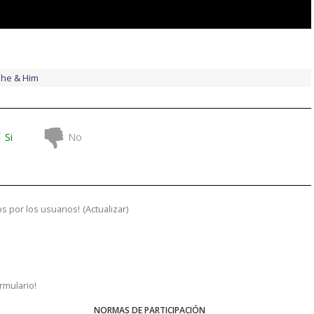
he & Him
Si
No
s por los usuarios!
(
Actualizar
)
ormulario!
NORMAS DE PARTICIPACIÓN