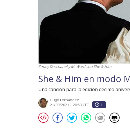
Zooey Deschanel y M. Ward son She & Him
She & Him en modo M
Una canción para la edición décimo aniver
Hugo Fernández
21/09/2021 | 20:53 CET
1'