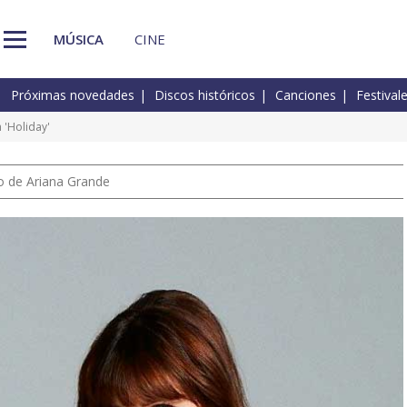
MÚSICA
CINE
Próximas novedades
Discos históricos
Canciones
Festival
'Holiday'
io de Ariana Grande