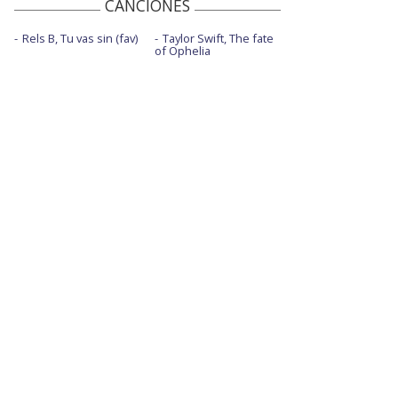
CANCIONES
Rels B, Tu vas sin (fav)
Taylor Swift, The fate
of Ophelia