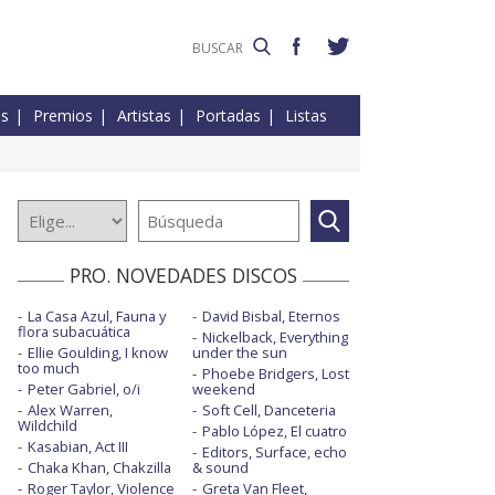
es
Premios
Artistas
Portadas
Listas
PRO. NOVEDADES DISCOS
La Casa Azul, Fauna y
David Bisbal, Eternos
flora subacuática
Nickelback, Everything
Ellie Goulding, I know
under the sun
too much
Phoebe Bridgers, Lost
Peter Gabriel, o/i
weekend
Alex Warren,
Soft Cell, Danceteria
Wildchild
Pablo López, El cuatro
Kasabian, Act III
Editors, Surface, echo
Chaka Khan, Chakzilla
& sound
Roger Taylor, Violence
Greta Van Fleet,