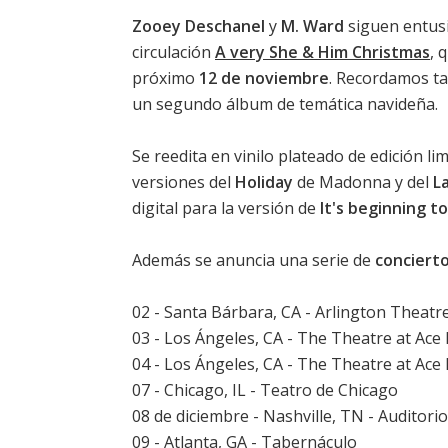
Zooey Deschanel
y
M. Ward
siguen entusi
circulación
A very She & Him Christmas
, 
próximo
12 de noviembre
. Recordamos t
un segundo álbum de temática navideña.
Se reedita en vinilo plateado de edición 
versiones del
Holiday
de Madonna y del
L
digital para la versión de
It's beginning to
Además se anuncia una serie de
concierto
02 - Santa Bárbara, CA - Arlington Theatr
03 - Los Ángeles, CA - The Theatre at Ace
04 - Los Ángeles, CA - The Theatre at Ace
07 - Chicago, IL - Teatro de Chicago
08 de diciembre - Nashville, TN - Auditor
09 - Atlanta, GA - Tabernáculo