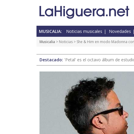
MUSICALIA:
Noticias musicales
Novedades
Musicalia
>
Noticias
> She & Him en modo Madonna con 
Destacado:
'Petal' es el octavo álbum de estud