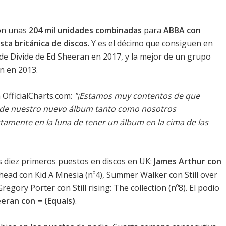
con unas
204 mil unidades combinadas
para
ABBA con
ista británica de discos
. Y es el décimo que consiguen en
sde
Divide de Ed Sheeran
en 2017, y la mejor de un grupo
on
en 2013.
 OfficialCharts.com:
"¡Estamos muy contentos de que
o de nuestro nuevo álbum tanto como nosotros
tamente en la luna de tener un álbum en la cima de las
os diez primeros puestos en discos en UK:
James Arthur con
head con Kid A Mnesia
(nº4),
Summer Walker con Still over
Gregory Porter con Still rising: The collection
(nº8). El podio
eran con = (Equals)
.