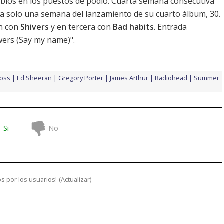
ios en los puestos de podio. Cuarta semana consecutiva
 a solo una semana del lanzamiento de su cuarto álbum,
30
.
n con
Shivers
y en tercera con
Bad habits
. Entrada
wers (Say my name)".
Ross
Ed Sheeran
Gregory Porter
James Arthur
Radiohead
Summer
Si
No
s por los usuarios!
(
Actualizar
)