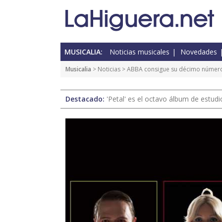
MUSICALIA:
Noticias musicales
Novedades
Musicalia
>
Noticias
> ABBA consigue su décimo número 
Destacado:
'Petal' es el octavo álbum de estud