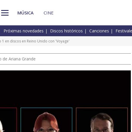
MÚSICA
CINE
Próximas novedades
Discos históricos
Canciones
Festival
1 en discos en Reino Unido con 'Voyage'
io de Ariana Grande