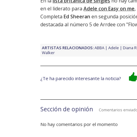
En la
lista británica de singles
no hay camb
en el liderato para
Adele con Easy on me
,
Completa
Ed Sheeran
en segunda posició
destacada al número 5 de Arrdee con "Flo
ARTISTAS RELACIONADOS:
ABBA
Adele
Diana 
Walker
¿Te ha parecido interesante la noticia?
Sección de opinión
Comentarios enviado
No hay comentarios por el momento