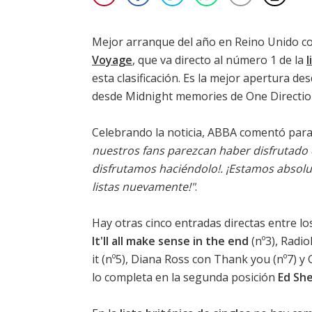
Mejor arranque del año en Reino Unido 
Voyage
, que va directo al número 1 de la
l
esta clasificación. Es la mejor apertura de
desde
Midnight memories de One Directi
Celebrando la noticia, ABBA comentó para
nuestros fans parezcan haber disfrutad
disfrutamos haciéndolo!. ¡Estamos absolu
listas nuevamente!"
.
Hay otras cinco entradas directas entre l
It'll all make sense in the end
(nº3),
Radio
it
(nº5),
Diana Ross con Thank you
(nº7) y
lo completa en la segunda posición
Ed She