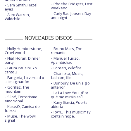
Phoebe Bridgers, Lost
Sam Smith, Hazel
weekend
eyes
Carly Rae Jepsen, Day
Alex Warren,
and night
Wildchild
NOVEDADES DISCOS
Holly Humberstone,
Bruno Mars, The
Cruel world
romantic
Niall Horan, Dinner
Manuel Turizo,
party
Apambichao
Laura Pausini, Yo
Loreen, Wildfire
canto 2
Charli xcx, Music,
Fangoria, La verdad o
fashion, film
la imaginación
Bunbury, De un siglo
Gorillaz, The
anterior
mountain
La La Love You, ¿Por
Siloé, Terrorismo
qué me miráis así?
emocional
Kany García, Puerta
Kase.O, Camisa de
abierta
fuerza
RAYE, This music may
Muse, The wow!
contain hope.
signal