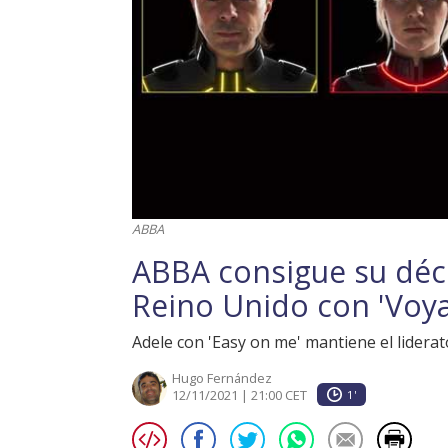
ABBA
ABBA consigue su déc
Reino Unido con 'Voy
Adele con 'Easy on me' mantiene el liderat
Hugo Fernández
12/11/2021 | 21:00 CET
1'