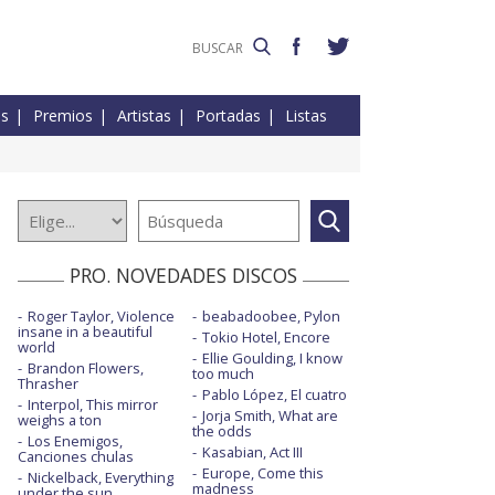
es
Premios
Artistas
Portadas
Listas
PRO. NOVEDADES DISCOS
Roger Taylor, Violence
beabadoobee, Pylon
insane in a beautiful
Tokio Hotel, Encore
world
Ellie Goulding, I know
Brandon Flowers,
too much
Thrasher
Pablo López, El cuatro
Interpol, This mirror
Jorja Smith, What are
weighs a ton
the odds
Los Enemigos,
Kasabian, Act III
Canciones chulas
Europe, Come this
Nickelback, Everything
madness
under the sun