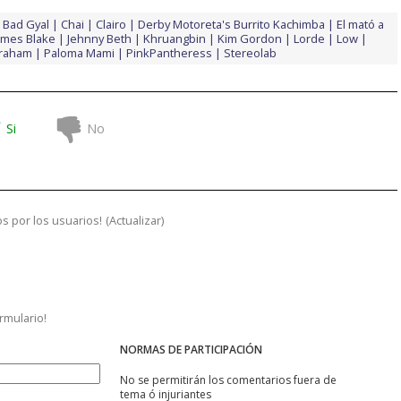
Bad Gyal
Chai
Clairo
Derby Motoreta's Burrito Kachimba
El mató a
ames Blake
Jehnny Beth
Khruangbin
Kim Gordon
Lorde
Low
Graham
Paloma Mami
PinkPantheress
Stereolab
Si
No
s por los usuarios!
(
Actualizar
)
ormulario!
NORMAS DE PARTICIPACIÓN
No se permitirán los comentarios fuera de
tema ó injuriantes