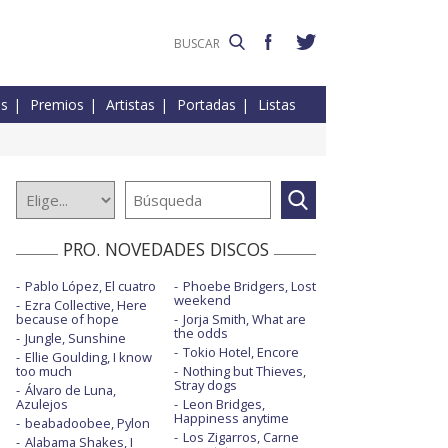
es
Premios
Artistas
Portadas
Listas
PRO. NOVEDADES DISCOS
Pablo López, El cuatro
Phoebe Bridgers, Lost
weekend
Ezra Collective, Here
because of hope
Jorja Smith, What are
the odds
Jungle, Sunshine
Tokio Hotel, Encore
Ellie Goulding, I know
too much
Nothing but Thieves,
Stray dogs
Álvaro de Luna,
Azulejos
Leon Bridges,
Happiness anytime
beabadoobee, Pylon
Los Zigarros, Carne
Alabama Shakes, I