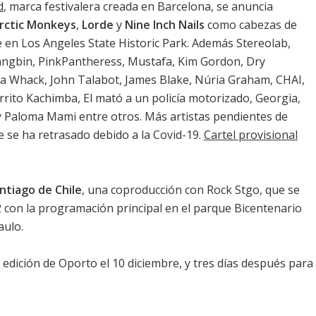
d
, marca festivalera creada en Barcelona, se anuncia
rctic Monkeys
,
Lorde
y
Nine Inch Nails
como cabezas de
re en Los Angeles State Historic Park. Además Stereolab,
ruangbin, PinkPantheress, Mustafa, Kim Gordon, Dry
rra Whack, John Talabot, James Blake, Núria Graham, CHAI,
rrito Kachimba, El mató a un policía motorizado, Georgia,
y Paloma Mami entre otros. Más artistas pendientes de
 se ha retrasado debido a la Covid-19.
Cartel provisional
ntiago de Chile
, una coproducción con Rock Stgo, que se
2 con la programación principal en el parque Bicentenario
aulo.
edición de Oporto el 10 diciembre, y tres días después para