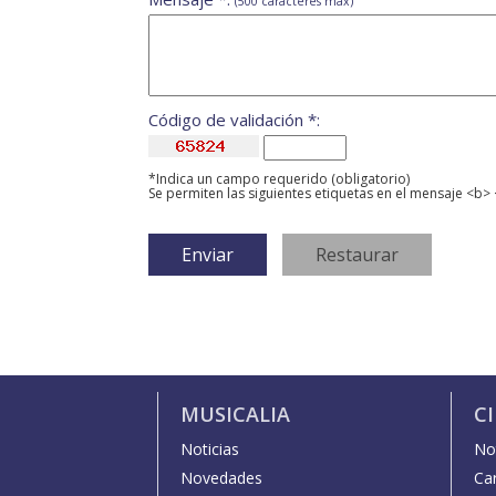
(500 caracteres máx)
Código de validación *:
*Indica un campo requerido (obligatorio)
Se permiten las siguientes etiquetas en el mensaje <b> 
MUSICALIA
C
Noticias
Not
Novedades
Car