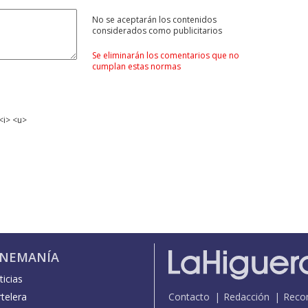
No se aceptarán los contenidos
considerados como publicitarios
Se eliminarán los comentarios que no
cumplan estas normas
<i> <u>
INEMANÍA
icias
telera
Contacto
Redacción
Reco