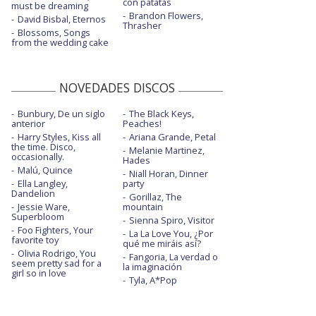
con patatas
must be dreaming
Brandon Flowers,
David Bisbal, Eternos
Thrasher
Blossoms, Songs
from the wedding cake
NOVEDADES DISCOS
Bunbury, De un siglo
The Black Keys,
anterior
Peaches!
Harry Styles, Kiss all
Ariana Grande, Petal
the time. Disco,
Melanie Martinez,
occasionally.
Hades
Malú, Quince
Niall Horan, Dinner
Ella Langley,
party
Dandelion
Gorillaz, The
Jessie Ware,
mountain
Superbloom
Sienna Spiro, Visitor
Foo Fighters, Your
La La Love You, ¿Por
favorite toy
qué me miráis así?
Olivia Rodrigo, You
Fangoria, La verdad o
seem pretty sad for a
la imaginación
girl so in love
Tyla, A*Pop