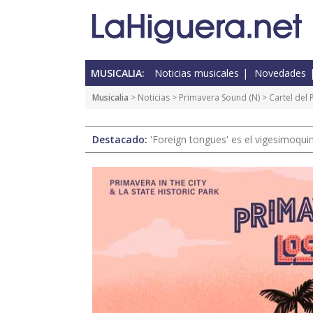
MUSICALIA:
Noticias musicales
Novedades
Musicalia
>
Noticias
>
Primavera Sound
(
N
) > Cartel de
Destacado:
'Foreign tongues' es el vigesimoqui