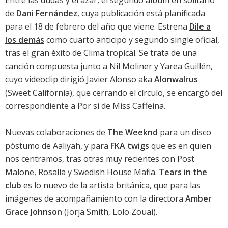
Entre las dudas y el azar, el segundo álbum en solitario
de
Dani Fernández
, cuya publicación está planificada
para el 18 de febrero del año que viene. Estrena
Dile a
los demás
como cuarto anticipo y segundo single oficial,
tras el gran éxito de
Clima tropical
. Se trata de una
canción compuesta junto a Nil Moliner y Yarea Guillén,
cuyo videoclip dirigió Javier Alonso aka
Alonwalrus
(Sweet California), que cerrando el círculo, se encargó del
correspondiente a
Por si de Miss Caffeina
.
Nuevas colaboraciones de
The Weeknd
para un disco
póstumo de Aaliyah, y para
FKA twigs
que es en quien
nos centramos, tras otras muy recientes con Post
Malone, Rosalía y Swedish House Mafia.
Tears in the
club
es lo nuevo de la artista británica, que para las
imágenes de acompañamiento con la directora
Amber
Grace Johnson
(Jorja Smith, Lolo Zouai).