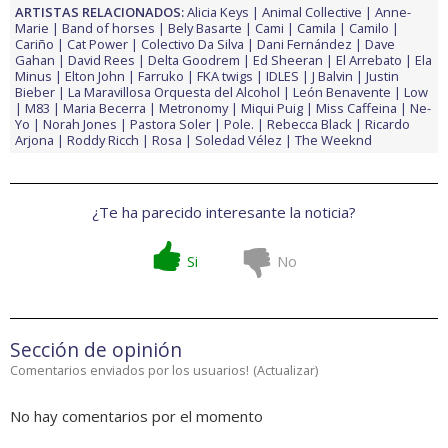
ARTISTAS RELACIONADOS:
Alicia Keys
Animal Collective
Anne-
Marie
Band of horses
Bely Basarte
Cami
Camila
Camilo
Cariño
Cat Power
Colectivo Da Silva
Dani Fernández
Dave
Gahan
David Rees
Delta Goodrem
Ed Sheeran
El Arrebato
Ela
Minus
Elton John
Farruko
FKA twigs
IDLES
J Balvin
Justin
Bieber
La Maravillosa Orquesta del Alcohol
León Benavente
Low
M83
Maria Becerra
Metronomy
Miqui Puig
Miss Caffeina
Ne-
Yo
Norah Jones
Pastora Soler
Pole.
Rebecca Black
Ricardo
Arjona
Roddy Ricch
Rosa
Soledad Vélez
The Weeknd
¿Te ha parecido interesante la noticia?
Si
No
Sección de opinión
Comentarios enviados por los usuarios!
(
Actualizar
)
No hay comentarios por el momento