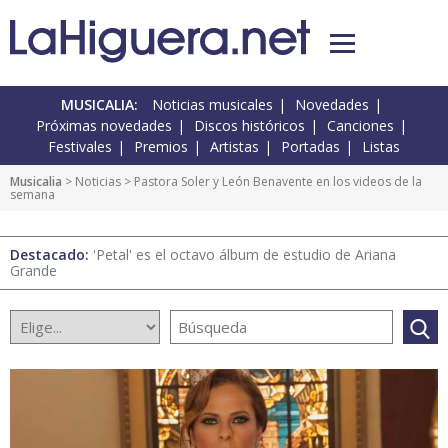
MUSICALIA:
Noticias musicales
Novedades
Próximas novedades
Discos históricos
Canciones
Festivales
Premios
Artistas
Portadas
Listas
Musicalia
>
Noticias
> Pastora Soler y León Benavente en los videos de la
semana
Destacado:
'Petal' es el octavo álbum de estudio de Ariana
Grande