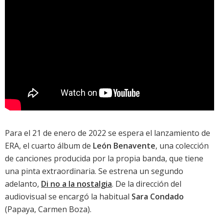
Para el 21 de enero de 2022 se espera el lanzamiento de
ERA, el cuarto álbum de
León Benavente
, una colección
de canciones producida por la propia banda, que tiene
una pinta extraordinaria. Se estrena un segundo
adelanto,
Di no a la nostalgia
. De la dirección del
audiovisual se encargó la habitual
Sara Condado
(Papaya, Carmen Boza).