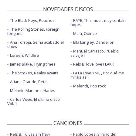
NOVEDADES DISCOS
The Black Keys, Peaches!
RAYE, This music may contain
hope.
The Rolling Stones, Foreign
tongues
Malú, Quince
Ana Torroja, Se ha acabado el
Ella Langley, Dandelion
show
Manuel Carrasco, Pueblo
Loreen, Wildfire
salvaje I
James Blake, Trying times
Rels B: love love FLAKK
The Strokes, Reality awaits
La La Love You, ¿Por qué me
miráis así?
Ariana Grande, Petal
Melendi, Pop rock
Melanie Martinez, Hades
Carlos Vives, El último disco
Vol. 1
CANCIONES
Rels B, Tu vas sin (fav)
Pablo López, El niño del