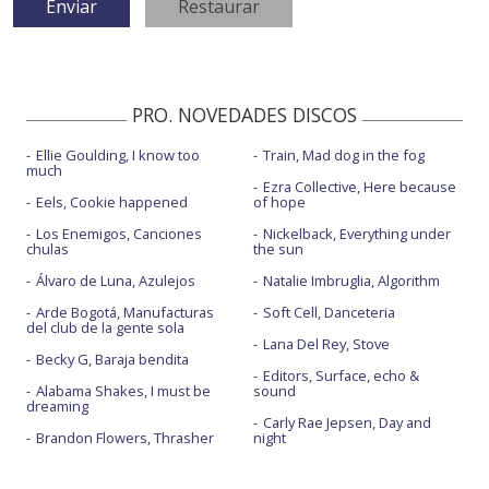
PRO. NOVEDADES DISCOS
Ellie Goulding, I know too
Train, Mad dog in the fog
much
Ezra Collective, Here because
Eels, Cookie happened
of hope
Los Enemigos, Canciones
Nickelback, Everything under
chulas
the sun
Álvaro de Luna, Azulejos
Natalie Imbruglia, Algorithm
Arde Bogotá, Manufacturas
Soft Cell, Danceteria
del club de la gente sola
Lana Del Rey, Stove
Becky G, Baraja bendita
Editors, Surface, echo &
Alabama Shakes, I must be
sound
dreaming
Carly Rae Jepsen, Day and
Brandon Flowers, Thrasher
night