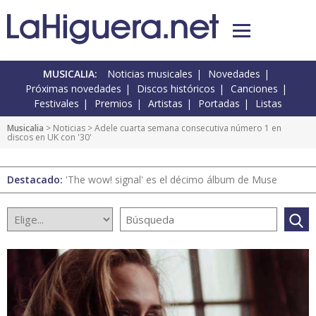
MUSICALIA:
Noticias musicales
Novedades
Próximas novedades
Discos históricos
Canciones
Festivales
Premios
Artistas
Portadas
Listas
Musicalia
>
Noticias
> Adele cuarta semana consecutiva número 1 en
discos en UK con '30'
Destacado:
'The wow! signal' es el décimo álbum de Muse