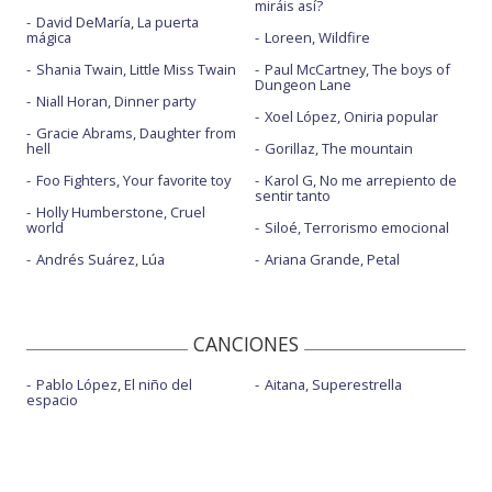
miráis así?
David DeMaría, La puerta
mágica
Loreen, Wildfire
Shania Twain, Little Miss Twain
Paul McCartney, The boys of
Dungeon Lane
Niall Horan, Dinner party
Xoel López, Oniria popular
Gracie Abrams, Daughter from
hell
Gorillaz, The mountain
Foo Fighters, Your favorite toy
Karol G, No me arrepiento de
sentir tanto
Holly Humberstone, Cruel
world
Siloé, Terrorismo emocional
Andrés Suárez, Lúa
Ariana Grande, Petal
CANCIONES
Pablo López, El niño del
Aitana, Superestrella
espacio