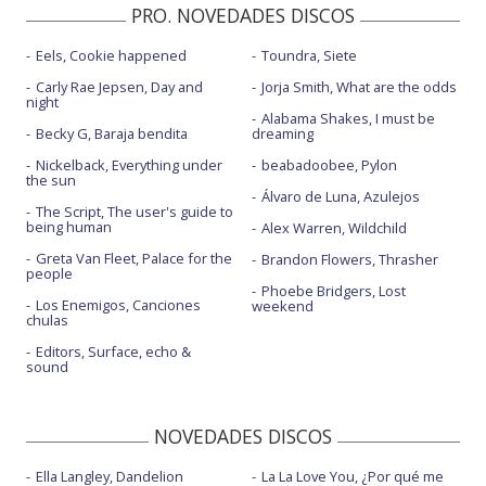
PRO. NOVEDADES DISCOS
Eels, Cookie happened
Toundra, Siete
Carly Rae Jepsen, Day and
Jorja Smith, What are the odds
night
Alabama Shakes, I must be
Becky G, Baraja bendita
dreaming
Nickelback, Everything under
beabadoobee, Pylon
the sun
Álvaro de Luna, Azulejos
The Script, The user's guide to
being human
Alex Warren, Wildchild
Greta Van Fleet, Palace for the
Brandon Flowers, Thrasher
people
Phoebe Bridgers, Lost
Los Enemigos, Canciones
weekend
chulas
Editors, Surface, echo &
sound
NOVEDADES DISCOS
Ella Langley, Dandelion
La La Love You, ¿Por qué me