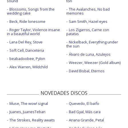
sound
ton
Blossoms, Songs from the
The Avalanches, No bad
wedding cake
memories
Beck, Ride lonesome
Sam Smith, Hazel eyes
Roger Taylor, Violence insane
Los Zigarros, Carne con
in a beautiful world
patatas
Lana Del Rey, Stove
Nickelback, Everything under
the sun
Soft Cell, Danceteria
Álvaro de Luna, Azulejos
beabadoobee, Pylon
Weezer, Weezer (Gold album)
Alex Warren, Wildchild
David Bisbal, Eternos
NOVEDADES DISCOS
Muse, The wow! signal
Quevedo, El baifo
Juanes, JuanesTeban
Bad Gyal, Más cara
The Strokes, Reality awaits
Ariana Grande, Petal