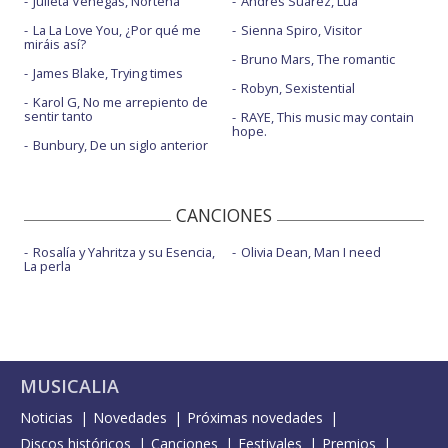
Julieta Venegas, Norteña
Andrés Suárez, Lúa
La La Love You, ¿Por qué me
Sienna Spiro, Visitor
miráis así?
Bruno Mars, The romantic
James Blake, Trying times
Robyn, Sexistential
Karol G, No me arrepiento de
sentir tanto
RAYE, This music may contain
hope.
Bunbury, De un siglo anterior
CANCIONES
Rosalía y Yahritza y su Esencia,
Olivia Dean, Man I need
La perla
MUSICALIA
Noticias
Novedades
Próximas novedades
Discos históricos
Canciones
Festivales
Premios