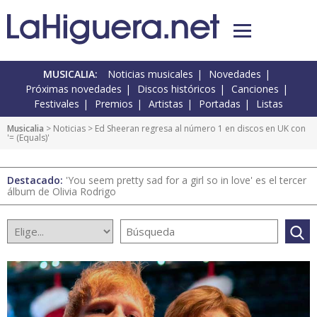
MUSICALIA:
Noticias musicales
Novedades
Próximas novedades
Discos históricos
Canciones
Festivales
Premios
Artistas
Portadas
Listas
Musicalia
>
Noticias
> Ed Sheeran regresa al número 1 en discos en UK con
'= (Equals)'
Destacado:
'You seem pretty sad for a girl so in love' es el tercer
álbum de Olivia Rodrigo