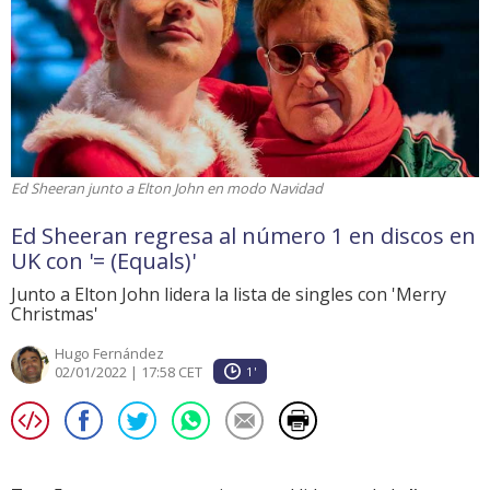
Ed Sheeran junto a Elton John en modo Navidad
Ed Sheeran regresa al número 1 en discos en
UK con '= (Equals)'
Junto a Elton John lidera la lista de singles con 'Merry
Christmas'
Hugo Fernández
02/01/2022 | 17:58 CET
1'