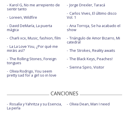
Karol G, No me arrepiento de
Jorge Drexler, Taracá
sentir tanto
Carlos Vives, El último disco
Loreen, Wildfire
Vol. 1
David DeMaría, La puerta
Ana Torroja, Se ha acabado el
mágica
show
Charli xcx, Music, fashion, film
Triángulo de Amor Bizarro, Mi
catedral
La La Love You, ¿Por qué me
miráis así?
The Strokes, Reality awaits
The Rolling Stones, Foreign
The Black Keys, Peaches!
tongues
Sienna Spiro, Visitor
Olivia Rodrigo, You seem
pretty sad for a girl so in love
CANCIONES
Rosalía y Yahritza y su Esencia,
Olivia Dean, Man I need
La perla