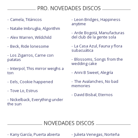
PRO. NOVEDADES DISCOS
Camela, Titánicos
Leon Bridges, Happiness
anytime
Natalie Imbruglia, Algorithm
Arde Bogotá, Manufacturas
del club de la gente sola
Alex Warren, Wildchild
La Casa Azul, Fauna y flora
Beck, Ride lonesome
subacuática
Los Zigarros, Carne con
Blossoms, Songs from the
patatas
wedding cake
Interpol, This mirror weighs a
Anni B Sweet, Alegría
ton
The Avalanches, No bad
Eels, Cookie happened
memories
Tove Lo, Estrus
David Bisbal, Eternos
Nickelback, Everything under
the sun
NOVEDADES DISCOS
Kany García, Puerta abierta
Julieta Venegas, Norteña