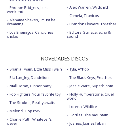
Alex Warren, Wildchild
Phoebe Bridgers, Lost
weekend
Camela, Titánicos
Alabama Shakes, I must be
dreaming
Brandon Flowers, Thrasher
Los Enemigos, Canciones
Editors, Surface, echo &
chulas
sound
NOVEDADES DISCOS
Shania Twain, Little Miss Twain
Tyla, A*Pop
Ella Langley, Dandelion
The Black Keys, Peaches!
Niall Horan, Dinner party
Jessie Ware, Superbloom
Foo Fighters, Your favorite toy
Holly Humberstone, Cruel
world
The Strokes, Reality awaits
Loreen, Wildfire
Melendi, Pop rock
Gorillaz, The mountain
Charlie Puth, Whatever's
clever
Juanes, JuanesTeban