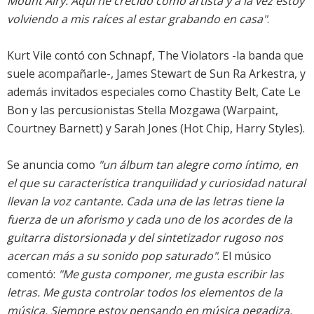
Mount Airy. Aquí he crecido como artista y a la vez estoy
volviendo a mis raíces al estar grabando en casa"
.
Kurt Vile contó con Schnapf, The Violators -la banda que
suele acompañarle-, James Stewart de Sun Ra Arkestra, y
además invitados especiales como Chastity Belt, Cate Le
Bon y las percusionistas Stella Mozgawa (Warpaint,
Courtney Barnett) y Sarah Jones (Hot Chip, Harry Styles).
Se anuncia como
"un álbum tan alegre como íntimo, en
el que su característica tranquilidad y curiosidad natural
llevan la voz cantante. Cada una de las letras tiene la
fuerza de un aforismo y cada uno de los acordes de la
guitarra distorsionada y del sintetizador rugoso nos
acercan más a su sonido pop saturado"
. El músico
comentó:
"Me gusta componer, me gusta escribir las
letras. Me gusta controlar todos los elementos de la
música. Siempre estoy pensando en música pegadiza,