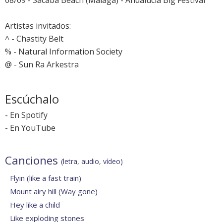
08/09 - Sacaba Beach (Málaga) -
Andalucía Big Festival
Artistas invitados:
^ - Chastity Belt
% - Natural Information Society
@ - Sun Ra Arkestra
Escúchalo
-
En Spotify
-
En YouTube
Canciones
(letra, audio, vídeo)
Flyin (like a fast train)
Mount airy hill (Way gone)
Hey like a child
Like exploding stones