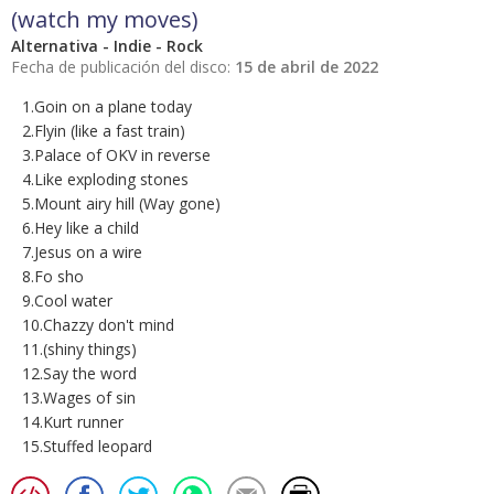
(watch my moves)
Alternativa - Indie - Rock
Fecha de publicación del disco:
15 de abril de 2022
1.Goin on a plane today
2.Flyin (like a fast train)
3.Palace of OKV in reverse
4.Like exploding stones
5.Mount airy hill (Way gone)
6.Hey like a child
7.Jesus on a wire
8.Fo sho
9.Cool water
10.Chazzy don't mind
11.(shiny things)
12.Say the word
13.Wages of sin
14.Kurt runner
15.Stuffed leopard