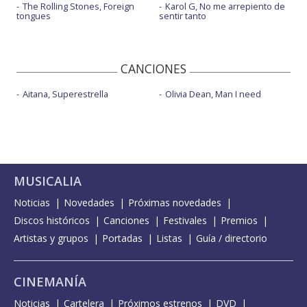
The Rolling Stones, Foreign
Karol G, No me arrepiento de
tongues
sentir tanto
CANCIONES
Aitana, Superestrella
Olivia Dean, Man I need
MUSICALIA
Noticias
Novedades
Próximas novedades
Discos históricos
Canciones
Festivales
Premios
Artistas y grupos
Portadas
Listas
Guía / directorio
CINEMANÍA
Noticias
Cartelera
Próximos estrenos
DVD