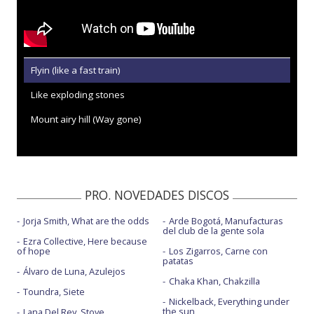
Flyin (like a fast train)
Like exploding stones
Mount airy hill (Way gone)
PRO. NOVEDADES DISCOS
Jorja Smith, What are the odds
Arde Bogotá, Manufacturas
del club de la gente sola
Ezra Collective, Here because
of hope
Los Zigarros, Carne con
patatas
Álvaro de Luna, Azulejos
Chaka Khan, Chakzilla
Toundra, Siete
Nickelback, Everything under
the sun
Lana Del Rey, Stove