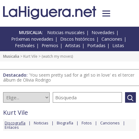
MUSICALIA:
Noticias musicales
Novedades
Próximas novedades
Discos históricos
Canciones
Festivales
Premios
Artistas
Portadas
Listas
Musicalia
>
Kurt Vile
> (watch my moves)
Destacado:
'You seem pretty sad for a girl so in love' es el tercer
álbum de Olivia Rodrigo
Kurt Vile
Discografía
Noticias
Biografía
Fotos
Canciones
Enlaces