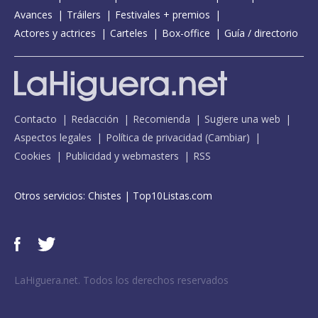
Avances
Tráilers
Festivales + premios
Actores y actrices
Carteles
Box-office
Guía / directorio
Contacto
Redacción
Recomienda
Sugiere una web
Aspectos legales
Política de privacidad
(
Cambiar
)
Cookies
Publicidad y webmasters
RSS
Otros servicios:
Chistes
|
Top10Listas.com
LaHiguera.net. Todos los derechos reservados