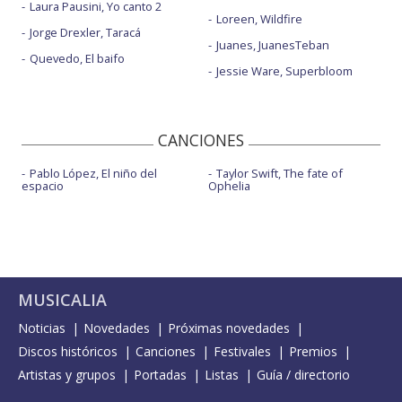
Laura Pausini, Yo canto 2
Loreen, Wildfire
Jorge Drexler, Taracá
Juanes, JuanesTeban
Quevedo, El baifo
Jessie Ware, Superbloom
CANCIONES
Pablo López, El niño del
Taylor Swift, The fate of
espacio
Ophelia
MUSICALIA
Noticias
Novedades
Próximas novedades
Discos históricos
Canciones
Festivales
Premios
Artistas y grupos
Portadas
Listas
Guía / directorio