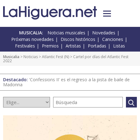
MUSICALIA:
Noticias musicales
Novedades
Próximas novedades
Discos históricos
Canciones
Festivales
Premios
Artistas
Portadas
Listas
Musicalia
>
Noticias
>
Atlantic Fest
(
N
) > Cartel por días del Atlantic Fest
2022
Destacado:
'Confessions II' es el regreso a la pista de baile de
Madonna