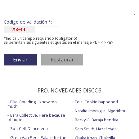
Código de validación *:
*Indica un campo requerido (obligatorio)
Se permiten las siguientes etiquetas en el mensaje <b> <i> <u>
PRO. NOVEDADES DISCOS
Ellie Goulding, I know too
Eels, Cookie happened
much
Natalie Imbruglia, Algorithm
Ezra Collective, Here because
of hope
Becky G, Baraja bendita
Soft Cell, Danceteria
Sam Smith, Hazel eyes
Greta Van Fleet, Palace for the
Chaka Khan, Chakzilla