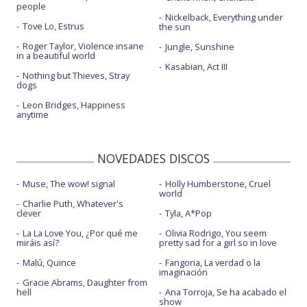
people
Nickelback, Everything under
Tove Lo, Estrus
the sun
Roger Taylor, Violence insane
Jungle, Sunshine
in a beautiful world
Kasabian, Act III
Nothing but Thieves, Stray
dogs
Leon Bridges, Happiness
anytime
NOVEDADES DISCOS
Muse, The wow! signal
Holly Humberstone, Cruel
world
Charlie Puth, Whatever's
clever
Tyla, A*Pop
La La Love You, ¿Por qué me
Olivia Rodrigo, You seem
miráis así?
pretty sad for a girl so in love
Malú, Quince
Fangoria, La verdad o la
imaginación
Gracie Abrams, Daughter from
hell
Ana Torroja, Se ha acabado el
show