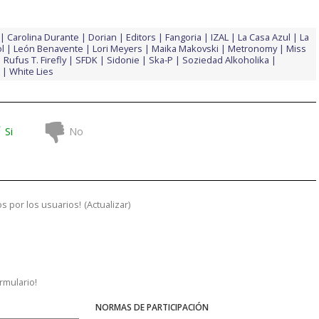
Carolina Durante
Dorian
Editors
Fangoria
IZAL
La Casa Azul
La
l
León Benavente
Lori Meyers
Maika Makovski
Metronomy
Miss
Rufus T. Firefly
SFDK
Sidonie
Ska-P
Soziedad Alkoholika
White Lies
Si
No
s por los usuarios!
(
Actualizar
)
ormulario!
NORMAS DE PARTICIPACIÓN