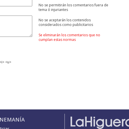
No se permitirán los comentarios fuera de
tema ó injuriantes
No se aceptarán los contenidos
considerados como publicitarios
Se eliminarán los comentarios que no
cumplan estas normas
<i> <u>
INEMANÍA
icias