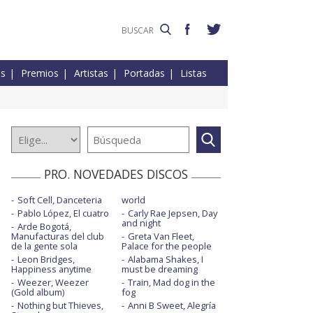
es
Premios
Artistas
Portadas
Listas
PRO. NOVEDADES DISCOS
Soft Cell, Danceteria
world
Pablo López, El cuatro
Carly Rae Jepsen, Day
and night
Arde Bogotá,
Manufacturas del club
Greta Van Fleet,
de la gente sola
Palace for the people
Leon Bridges,
Alabama Shakes, I
Happiness anytime
must be dreaming
Weezer, Weezer
Train, Mad dog in the
(Gold album)
fog
Nothing but Thieves,
Anni B Sweet, Alegría