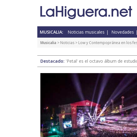
MUSICALIA:
Noticias musicales
Novedades
Musicalia
>
Noticias
> Low y Contempopránea en los fes
Destacado:
'Petal' es el octavo álbum de estud