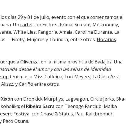
os días 29 y 31 de julio, evento con el que comenzamos el
emana. Un
cartel
con Editors, Primal Scream, Metronomy,
ente, White Lies, Fangoria, Amaia, Carolina Durante, La
fus T. Firefly, Mujeres y Toundra, entre otros.
Horarios
uerque a Olivenza, en la misma provincia de Badajoz. Una
nstruida desde el amor y con las señas de identidad
e-up
tenemos a Miss Caffeina, Lori Meyers, La Casa Azul,
 Alizzz, y Cariño entre otros.
 Xixón
con Dropkick Murphys, Lagwagon, Circle Jerks, Ska-
lkoholika; el
Ribeira Sacra
con Teenage Fanclub, Maika
sert Festival
con Chase & Status, Paul Kalkbrenner,
 y Paco Osuna.