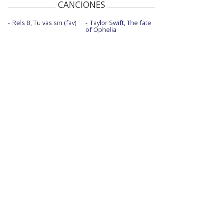
CANCIONES
Rels B, Tu vas sin (fav)
Taylor Swift, The fate
of Ophelia