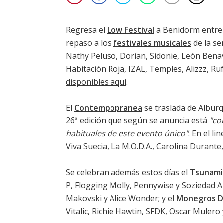
Regresa el
Low Festival
a Benidorm entre l
repaso a los
festivales musicales
de la s
Nathy Peluso, Dorian, Sidonie, León Benav
Habitación Roja, IZAL, Temples, Alizzz, Ru
disponibles aquí
.
El
Contempopranea
se traslada de Alburq
26ª edición que según se anuncia está
"co
habituales de este evento único"
. En el
lin
Viva Suecia, La M.O.D.A., Carolina Durante,
Se celebran además estos días el
Tsunami
P, Flogging Molly, Pennywise y Soziedad A
Makovski y Alice Wonder; y el
Monegros De
Vitalic, Richie Hawtin, SFDK, Oscar Mulero