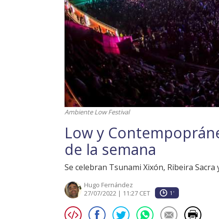
Ambiente Low Festival
Low y Contempopránea
de la semana
Se celebran Tsunami Xixón, Ribeira Sacra
Hugo Fernández
27/07/2022 | 11:27 CET
1'