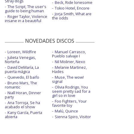
Stray dogs
Beck, Ride lonesome
The Script, The user's
Tokio Hotel, Encore
guide to being human
Jorja Smith, What are
Roger Taylor, Violence
the odds
insane in a beautiful
NOVEDADES DISCOS
Loreen, Wildfire
Manuel Carrasco,
Pueblo salvaje I
Julieta Venegas,
Norteña
Nil Moliner, Nexo
David DeMaría, La
Melanie Martinez,
puerta mágica
Hades
Quevedo, El baifo
Muse, The wow!
signal
Bruno Mars, The
romantic
Olivia Rodrigo, You
seem pretty sad for a
Niall Horan, Dinner
girl so in love
party
Foo Fighters, Your
Ana Torroja, Se ha
favorite toy
acabado el show
Malú, Quince
Kany García, Puerta
abierta
Sienna Spiro, Visitor